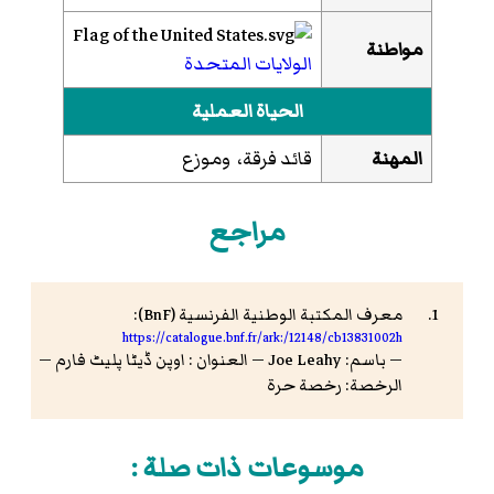
مواطنة
الولايات المتحدة
الحياة العملية
المهنة
قائد فرقة، وموزع
مراجع
معرف المكتبة الوطنية الفرنسية (BnF):
https://catalogue.bnf.fr/ark:/12148/cb13831002h
— باسم: Joe Leahy — العنوان : اوپن ڈیٹا پلیٹ فارم —
الرخصة: رخصة حرة
موسوعات ذات صلة :