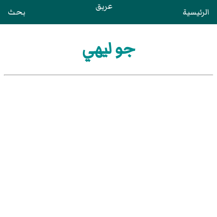
عريق
الرئيسية
بحث
جو ليهي