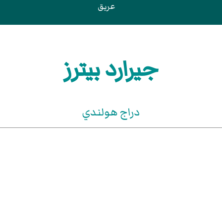
عريق
جيرارد بيترز
دراج هولندي