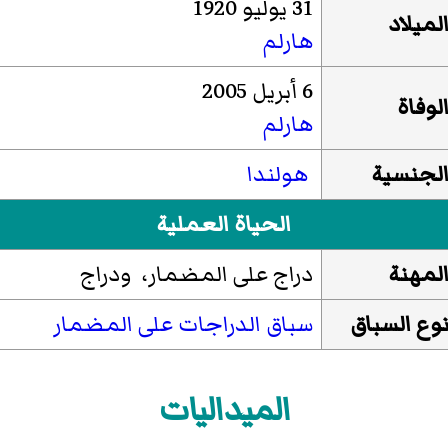
31 يوليو 1920
لميلاد
هارلم
6 أبريل 2005
لوفاة
هارلم
لجنسية
هولندا
الحياة العملية
لمهنة
دراج على المضمار، ودراج
وع السباق
سباق الدراجات على المضمار
الميداليات