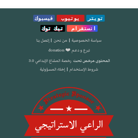
تويتر
يوتيوب
فيسبوك
انستقرام
تيك توك
سياسة الخصوصية
|
من نحن
|
إتصل بنا
تبرع و دعم ❤️ donation
المحتوى مرخص تحت
رخصة المشاع الإبداعي 3.0
شروط الإستخدام
|
إخلاء المسؤولية