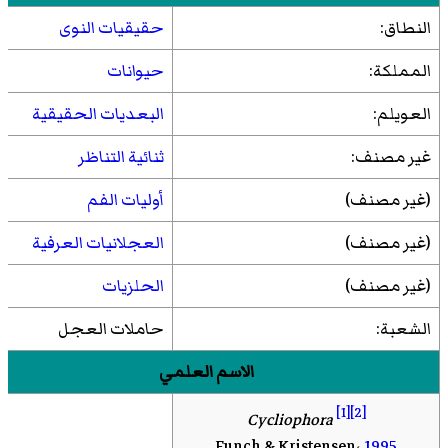
النطاق:
حقيقيات النوى
المملكة:
حيوانات
العويلم:
البعديات الحقيقية
غير مصنف:
ثنائية التناظر
(غير مصنف)
أوليات الفم
(غير مصنف)
العجلانيات العرفية
(غير مصنف)
الحلزيات
الشعبة:
حاملات العجل
الاسم العلمي
[1]
[2]
Cycliophora
Funch & Kristensen،
1995