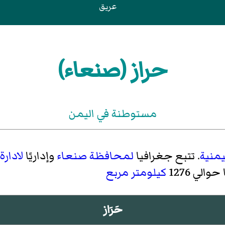
عريق
حراز (صنعاء)
مستوطنة في اليمن
يمنية
. تتبع جغرافيا
لمحافظة صنعاء
وإداريًا
لادارة
لي 1276
كيلومتر مربع
حَرَاز