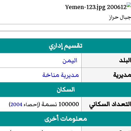
بال حراز
تقسيم إداري
لبلد
اليمن
ديرية
مديرية مناخة
السكان
لتعداد السكاني
100000 نسمة
(إحصاء
2004
)
معلومات أخرى