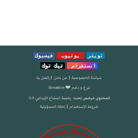
تويتر
يوتيوب
فيسبوك
انستقرام
تيك توك
سياسة الخصوصية
|
من نحن
|
إتصل بنا
تبرع و دعم ❤️ donation
المحتوى مرخص تحت
رخصة المشاع الإبداعي 3.0
شروط الإستخدام
|
إخلاء المسؤولية