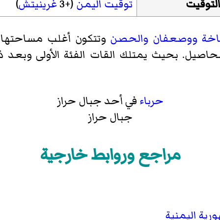
لتوقيت
توقيت اليمن
(+3
غرينيتش
)
اخة
ووصعفان
والحصن
وتتكون أغلب مساحتها 
المحاصيل. بحيث يمتلك القات الفئة الأولى وبعد 
حرباء
في أحد جبال حراز
جبال حراز
مراجع وروابط خارجية
رية اليمنية