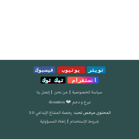
تويتر
يوتيوب
فيسبوك
انستقرام
تيك توك
سياسة الخصوصية
|
من نحن
|
إتصل بنا
تبرع و دعم ❤️ donation
المحتوى مرخص تحت
رخصة المشاع الإبداعي 3.0
شروط الإستخدام
|
إخلاء المسؤولية