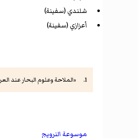
شلندي (سفينة)
أعزازي (سفينة)
«الملاحة وعلوم البحار عند العرب»
موسوعة النرويج