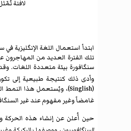
لافتة تُم
ابتدأ استعمال اللغة الإنگليزية في 
تلك الفترة العديد من المهاجرون عب
سنگافورة بيئة متعددة اللغات. وقد أ
وأدى ذلك كنتيجة طبيعية إلى تكو
(Singlish)، ويُستعمل هذا ال
غامضاً وغير مفهوم عند غير السنگاف
حين أُعلن عن إنشاء هذه الحركة و
السنگافوريون
، ووصفها بالركيكة وغير 