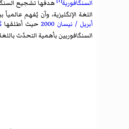
[1]
السنگافورية
هدفها تشجيع السنگاف
اللغة الإنگليزية، وأن يُفهم عالمياً ب
أبريل / نيسان
2000
حيث أطلقها
گ
السنگافوريين بأهمية التحدّث باللغ