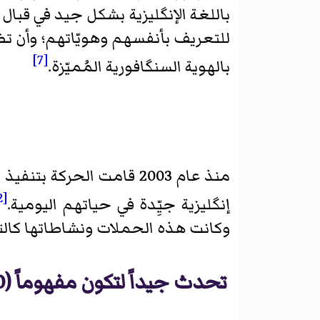
باللغة الإنگليزية بشكل جيد في قبا
للتعريف بأنفسهم وهويّاتهم؛ وأن تضع 
[7]
بالهوية السنگافورية المُميّزة.
منذ عام 2003 قامت الحرك
[2]
إنگليزية جيِّدة في حياتهم اليومية.
وكانت هذه الحملات ونشاطاتها كالتا
تحدث جيداً لتكون مفهوماً (2000-2004)