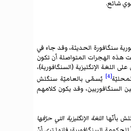
وي شائع.
ة سنگافورة الحديثة، وقد جاء في
بت هذه الهجرات المتواصلة أن تكون
ى اللغة الإنگليزية (السنگافورية)،
[4]
محليّة
يُسمّى بالعاميّة سنگلش
ة بين السنگافوريين، وقد يكون كلامهم
ش بأنّها
اللغة الإنگليزية التي حرّفها
للحكومة السنگافورية؛ فإنها ترى أنّ