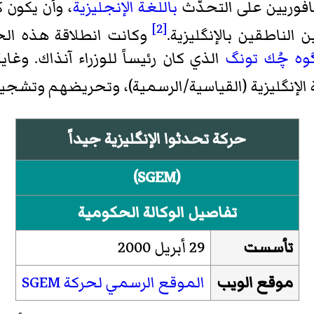
وريين على التحدُّث
باللغة الإنجليزية
، وأن يكون 
[2]
ين الناطقين بالإنگليزية.
وكانت انطلاقة هذه ال
وه چُك تونگ
الذي كان رئيساً للوزراء آنذاك. وغ
ة الإنگليزية (القياسية/الرسمية)، وتحريضهم وتشج
حركة تحدثوا الإنگليزية جيداً
(SGEM)
تفاصيل الوكالة الحكومية
تأسست
29 أبريل 2000
موقع الويب
الموقع الرسمي لحركة SGEM