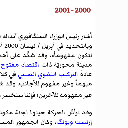
2000 - 2001
أشار رئيس الوزراء السنگافوري آنذا
لتكون مفهوماً»، وقد شدَّد على أهم
مدينة محوريَّة ذات
اقتصاد مفتوح
م
عادةً
التركيب اللغوي الصيني
في كلام
مبهماً وغير مفهوم للأجانب. وقد شد
غير مفهومة للآخرين؛ فإننا سنخسر م
وقد ترأسَّ الحركة حينها لجنة مكو
إرنست ويونگ
، وكان الجمهور المس