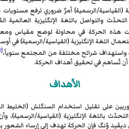
ية (القياسية/الرسمية) أمرٌ ضروري لرفع مستويات ا
لتحدّث والتواصل باللغة الإنگليزية العالمية ال
 هذه الحركة في محاولة لوضع مقياس ومعيار 
ستعمال اللغة الإنگليزية (القياسية/الرسمية) في أو
[2]
استهداف شرائح مختلفة من المجتمع سنوياً،
أن تُساهم في تحقيق أهداف الحركة.
الأهداف
يين على تقليل استخدام السنگلش (الخليط اللغو
حدّث باللغة الإنگليزية (القياسية/الرسمية)، وأن
ل ديڤيد وُنگ فإن الحركة تهدف إلى إرساء الشعور با