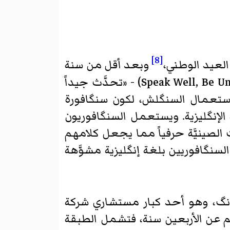
[8]
العيد الوطني،
وبعد أقل من سنة
وبالتحديد في أپريل / نيسان 2000 أعلن انطلاقة الحركة رسمياً تحت عنوان (Speak Well, Be Understood) - «تحدَّث جيداً
ذ استعمال السنگلش، لكون سنگافورة
 الإنگليزية. ويستعمل السنگافوريون
 الصينيَّة حرفياً مما يجعل كلامهم
سنگافوريين بلغة إنگليزية مشوَّهة
وُنگ، وهو أحد كبار مستشاري شركة
 عن الأربعين سنة، فتشمل الطبقة