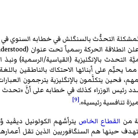
ك لمشكلة التحدُّث بالسنگلش في خطابه السنوي في 
يَّة التحدث بالإنگليزية (القياسية/الرسمية) ونب
ما يحتِّم على أبنائها الاحتكاك بالناطقين باللغة
هم، فحين يتكلَّمون بالإنگليزية يترجمون العبارات
د رئيس الوزراء كذلك في خطابه على أنَّ «
تحدث ال
[9]
يزة تنافسية رئيسية
».
نة من
القطاع الخاص
يترأسَّهم الكولونيل ديڤيد 
تهدف حينها هم السنگافوريين الذين تقل أعمارهم