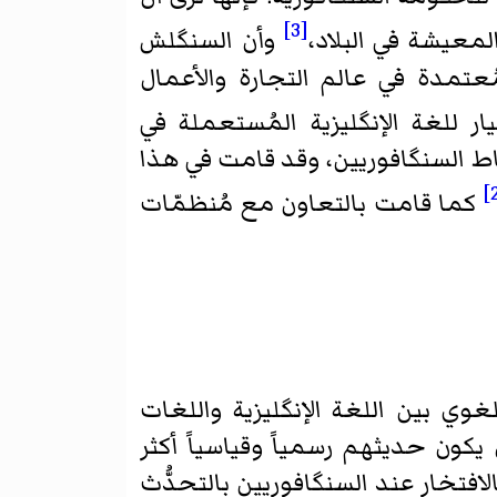
[3]
لمعيشة في البلاد،
وأن السنگلش
مُعتمدة في عالم التجارة والأعمال
للغة الإنگليزية المُستعملة في
ساط السنگافوريين، وقد قامت في هذا
كما قامت بالتعاون مع مُنظمّات
ي بين اللغة الإنگليزية واللغات
 يكون حديثهم رسمياً وقياسياً أكثر
لافتخار عند السنگافوريين بالتحدُّث