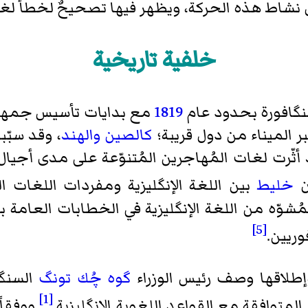
ّثل نشاط هذه الحركة، ويظهر فيها تصحيحٌ لخطأ لغ
خلفية تاريخية
سنگافورة بحدود عام
1819
مع بدايات تأسيس جمهوري
ر الميناء من دول قريبة؛
كالصين
والهند
، وقد سبّ
ثّرت لغات المُهاجرين المُتنوّعة على مدى أجيال عل
ن
خليط
بين اللغة الإنگليزية ومفردات اللغات ال
نمط المُشوّه من اللغة الإنگليزية في الخطابات العام
[5]
وريين.
إطلاقها وصف رئيس الوزراء
گوه چُك تونگ
السنگل
[1]
المتوافقة مع القواعد اللغوية الإنگليزية.
ووفقاً 