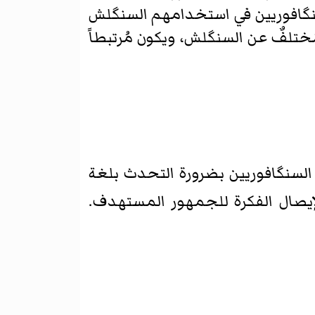
لسنگافوريين في استخدامهم السنگلش
مُختلفٌ عن السنگلش، ويكون مُرتبطاً
 وعي السنگافوريين بضرورة التحدث بلغة
لإيصال الفكرة للجمهور المستهدف.