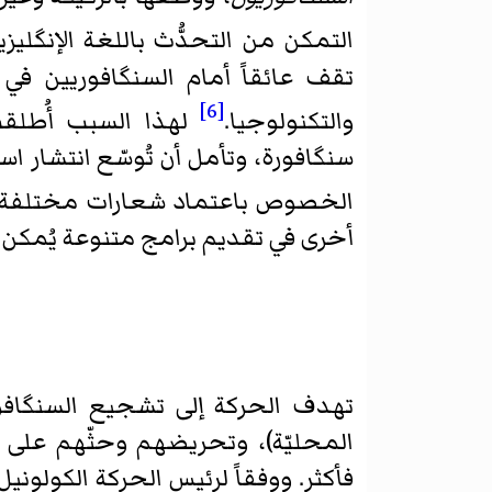
التمكن من التحدُّث باللغة الإنگليز
تقف عائقاً أمام السنگافوريين في ا
[6]
والتكنولوجيا.
لهذا السبب أُطلقت
سنگافورة، وتأمل أن تُوسّع انتشار ا
الخصوص باعتماد شعارات مختلفة و
أخرى في تقديم برامج متنوعة يُمكن 
تهدف الحركة إلى تشجيع السنگافور
المحليّة)، وتحريضهم وحثّهم على الت
فأكثر. ووفقاً لرئيس الحركة الكولوني