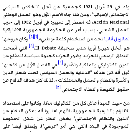
ولد في 29 أبريل 1931 كجمعية من أجل "الخلاص السياسي
الاجتماعي لإسبانيا"، ومن هنا جاء الاسم الأول وهو العمل الوطني
Acción Nacional، ثم اضطر إلى تغييره في أبريل 1932 إلى حزب
العمل الشعبي، بسبب أمر من الحكومة الجمهورية الاشتراكية
[2]
[1]
لمانويل أثانيا
تحد من استخدام كلمة «وطني».
وكان مروجها
[3]
هو
أنخل هيريرا أوريا
مدير صحيفة El Debate،‏
التي أضحت
الناطق الرسمي للحزب. وظهر الحزب كجبهة سياسية للدفاع عن
[4]
الدين الكاثوليكي والملكية والأسرة.
في الفصل الأول من لائحتها
قيل أنه كان هدفه "الدعاية والعمل السياسي تحت شعار الدين
والأسرة والنظام والعمل والممتلكات ». لذلك كان هدفه الدفاع عن
[2]
حقوق الكنيسة والنظام الاجتماعي.
من حيث المبدأ عاش كل من الكاثوليك معًا، وكانوا على استعداد
للالتزام بالشرعية الجمهورية، لأنهم اعتبروا أنه يمكن الدفاع عن
"الدين والنظام الاجتماعي" بغض النظر عن شكل الحكومة
الموجودة في البلاد (التي هي أمر "عرضي")، ويُطلق أيضا على