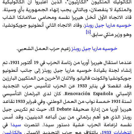
الكاثوليك الملكيون "الكارثيون"، الذين اعتبروا أن الكاثوليكية
والملكية لا ينفصلان، وبالتالي يجب إنهاء الجمهورية بأي وسيلة.
قاد الاتجاه الأول أنخل هيريرا نفسه ومحامي سالامانكا الشاب
خوسيه ماريا جيل روبلز
. وقاد الاتجاه الثاني أنطونيو جويكوتشيا،
[5]
وهو وزير ملكي سابق.
خوسيه ماريا جيل روبلز
زعيم حزب العمل الشعبي.
عندما استقال هيريرا أوريا من رئاسة الحزب في 19 أكتوبر 1931، تم
إنشاء لجنة بقيادة خوسيه ماريا جيل روبلز إلى جانب أنطونيو
جويكوتشيا والكونت فاليانو. والاثنان الآخرين من الملكيين البارزين
وقد انفصلا في يناير 1933 عن الحزب لتأسيس حزب التجديد
الإسباني Renovación Española. كان لدى البرلمان التأسيسي
لسنة 1931 خمسة نواب من العمل الوطني. وفي فبراير 1933 تقاعد
هيريرا أوريا من إدارة صحيفة El Debate، حيث تم تكريس جيل
روبلز الذي هو أهم برلماني من بين أتباعه الدينيين، وقد أسس
نفسه لزعامة الحزب عشية دستور سيدا. انتصرت
سيدا
في
انتخابات 1933
، بائتلاف مع حزب التجديد الإسباني
والكارليين