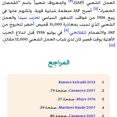
[8]
العمل الشعبي (JAP)،
والمعروف شعبياً باسم "القمصان
[3]
الخضراء".
أصبح JAP منظمة شبابية قوية، ولكنهم عانوا في
ربيع 1936 من عواقب التدهور السياسي
لحزب سيدا
والعمل
الشعبي الذي تسبب بمغادرة 15,000 قميص أخضر للخروج من
[9]
JAP والانضمام
للفلانخي
.
في يوليو 1936 قبل اندلاع الحرب
الأهلية بوقت قصير كان لدى شباب العمل الشعبي 12,000 مقاتل.
[10]
المراجع
.
Romero Salvadó 2013
Casanova 2007
، صفحة 79.
Blaye 1976
، صفحة 27.
Martínez Bande 2007
، صفحة 39.
Casanova 2007
، صفحة 80.