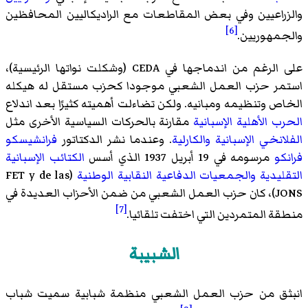
والزراعيين وفي بعض المقاطعات مع الراديكاليين المحافظين
[6]
والجمهوريين.
على الرغم من اندماجها في CEDA (وشكلت نواتها الرئيسية)،
استمر حزب العمل الشعبي موجودا كحزب مستقل له هيكله
الخاص وتنظيمه ومبانيه. ولكن تضاءلت أهميته كثيرًا بعد اندلاع
الحرب الأهلية الإسبانية
مقارنة بالحركات السياسية الأخرى مثل
الفلانخي الإسبانية
والكارلية
. وعندما نشر الدكتاتور
فرانشيسكو
فرانكو
مرسومه في 19 أبريل 1937 الذي أسس
الكتائب الإسبانية
التقليدية والجمعيات الدفاعية النقابية الوطنية
(FET y de las
JONS)، كان حزب العمل الشعبي من ضمن الأحزاب العديدة في
[7]
منطقة المتمردين التي اختفت تلقائيا.
الشبيبة
انبثق من حزب العمل الشعبي منظمة شبابية سميت شباب