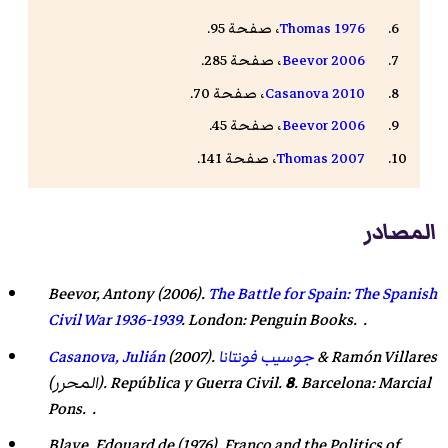
Thomas 1976
، صفحة 95.
Beevor 2006
، صفحة 285.
Casanova 2010
، صفحة 70.
Beevor 2006
، صفحة 45.
Thomas 2007
، صفحة 141.
المصادر
Beevor, Antony
(2006).
The Battle for Spain: The Spanish
Civil War 1936-1939
. London: Penguin Books. .
Ramón Villares
&
جوسيب فونتانا
(2007).
Casanova, Julián
. Barcelona: Marcial
8
.
República y Guerra Civil
(المحرر).
Pons. .
Blaye, Edouard de (1976).
Franco and the Politics of