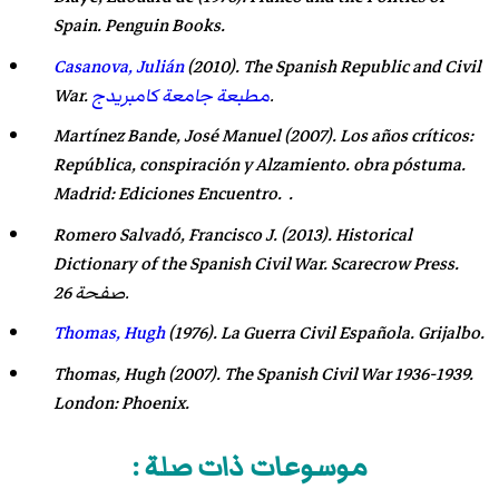
Spain
. Penguin Books.
Casanova, Julián
(2010).
The Spanish Republic and Civil
.
مطبعة جامعة كامبريدج
.
War
Martínez Bande, José Manuel
(2007).
Los años críticos:
República, conspiración y Alzamiento
. obra póstuma.
Madrid:
Ediciones Encuentro
. .
Romero Salvadó, Francisco J.
(2013).
Historical
Dictionary of the Spanish Civil War
. Scarecrow Press.
صفحة 26.
Thomas, Hugh
(1976).
La Guerra Civil Española
. Grijalbo.
Thomas, Hugh (2007).
The Spanish Civil War 1936-1939
.
London: Phoenix.
موسوعات ذات صلة :