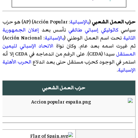
حزب العمل الشعبي
(
بالإسبانية
:
Acción Popular
)‏ (AP) هو حزب
سياسي
كاثوليكي
إسباني
طائفي
تأسس بعد
إعلان الجمهورية
الثانية
تحت اسم العمل الوطني (
بالإسبانية
:
Acción Nacional
)‏
ثم غيرت اسمه بعد عام. وكان نواة
الاتحاد الإسباني لليمين
المستقل
سيدا (CEDA). على الرغم من اندماجه في CEDA إلا أنه
استمر في الوجود كحزب مستقل حتى بعد اندلاع
الحرب الأهلية
الإسبانية
.
حزب العمل الشعبي