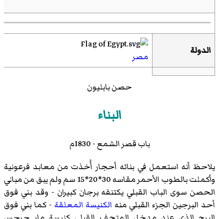
الدولة
مصر
حصن بابليون
البناء
باب
قصر الشمع
- 1830م
يلاحظ أنه استعمل في بنائه أحجار أُخذت من معابد فرعونية
وأكملت بالطوب الأحمر مقاسه 30*20*15 سم ولم يبق من مباني
الحصن سوى الباب القبلي يكتنفه برجان كبيران - وقد بني فوق
أحد البرجين الجزء القبلي منه
الكنيسة المعلقة
- كما بني فوق
البرج الذي عند مدخل المتحف القبلي كنيسة مار جرجس