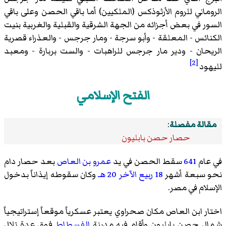
الروماني للروم الأرثوذكس (الملكيين) أما باقي الحصن وعلى باقي
السور في بعض أجزائه من الجهة الشرقية والقبلية والغربية بنيت
الكنائس - المعلقة - وأبو سرجة - ومار جرجس - والعذراء قصرية
الريحان - ودير مار جرجس للراهبات - والست بربارة - ومعبد
[2]
لليهود
الفتح الإسلامي
مقالة مفصلة
:
حصار حصن بابليون
في عام
641
سقط الحصن في يد
عمرو بن العاص
بعد حصار دام
نحو سبعة أشهر
18 ربيع الآخر
20 هـ
وكان سقوطه إيذاناً بدخول
الإسلام في مصر.
اختار ابن العاص مكان صحراوي يعتبر عسكرياً موقعاً إستراتيجياً
شمال حصن بابليون وأقام فيه مدينة
الفسطاط
فوق عدة تلال