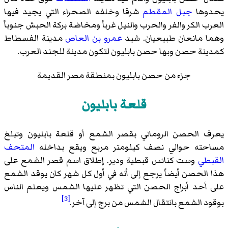
يحدوها
جبل المقطم
شرقا وخلفه الصحراء التي يجيد فيها
العرب الكر والفر والحرب والنيل غرباً ومخاضة بركة الحبش جنوباً
وهما مانعان طبيعيان. شيد
عمرو بن العاص
مدينة الفسطاط
كمدينة حصن وبها حصن بابليون لتكون مدينة للجند العرب.
جزء من حصن بابليون بمنطقة مصر القديمة
قلعة بابليون
يعرف الحصن الروماني بقصر الشمع أو قلعة بابليون وتبلغ
مساحته حوالي نصف كيلومتر مربع ويقع بداخله
المتحف
القبطي
وست كنائس قبطية ودير. إطلاق اسم قصر الشمع على
هذا الحصن أيضاً يرجع إلى أنه في أول كل شهر كان يوقد الشمع
على أحد أبراج الحصن التي تظهر عليها الشمس ويعلم الناس
[3]
بوقود الشمع بانتقال الشمس من برج إلى آخر.