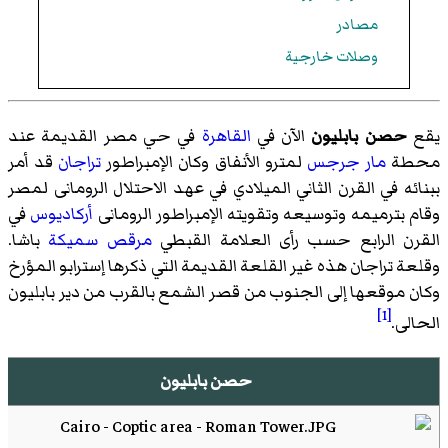
مصادر
وصلات خارجية
يقع
حصن بابليون
الآن في
القاهرة
في حي مصر القديمة عند
محطة
مار جرجس
لمترو الأنفاق وكان الإمبراطور
تراجان
قد أمر
ببنائه في القرن الثاني الميلادي في عهد الاحتلال الرومانى لمصر
وقام بترميمه وتوسيعه وتقويته الإمبراطور الرومانى
أركاديوس
في
القرن الرابع حسب رأى العلامة القبطي
مرقص سميكة
باشا.
وقلعة تراجان هذه غير القلعة القديمة التي ذكرها إسترابو المؤرخ
وكان موقعها إلى الجنوب من
قصر الشمع
بالقرب من دير بابليون
[1]
الحالى.
حصن بابليون