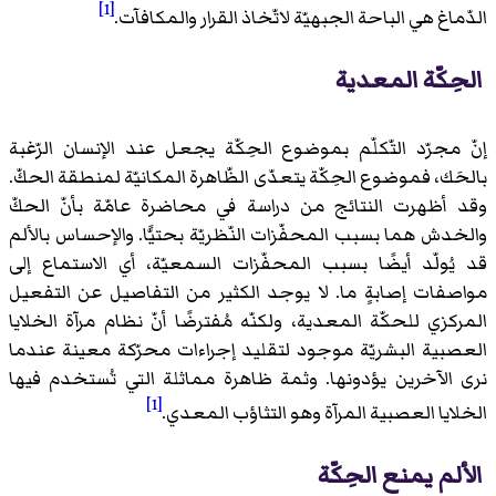
[1]
الدّماغ هي الباحة الجبهيّة لاتّخاذ القرار والمكافآت.
الحِكّة المعدية
إنّ مجرّد التّكلّم بموضوع الحِكّة يجعل عند الإنسان الرّغبة
بالحَك، فموضوع الحِكّة يتعدّى الظّاهرة المكانيّة لمنطقة الحكّ.
وقد أظهرت النتائج من دراسة في محاضرة عامّة بأنّ الحكّ
والخدش هما بسبب المحفّزات النّظريّة بحتيًّا. والإحساس بالألم
قد يُولّد أيضًا بسبب المحفّزات السمعيّة، أي الاستماع إلى
مواصفات إصابةٍ ما. لا يوجد الكثير من التفاصيل عن التفعيل
المركزي للحكّة المعدية، ولكنّه مُفترضًا أنّ نظام مرآة الخلايا
العصبية البشريّة موجود لتقليد إجراءات محرّكة معينة عندما
نرى الآخرين يؤدونها. وثمة ظاهرة مماثلة التي تُستخدم فيها
[1]
الخلايا العصبية المرآة وهو
التثاؤب المعدي
.
الألم يمنع الحِكّة