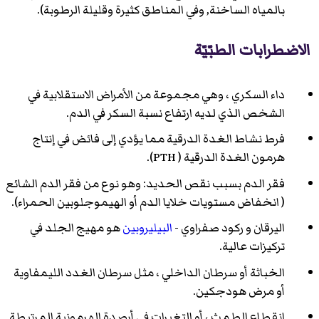
بالمياه الساخنة, وفي المناطق كثيرة وقليلة الرطوبة).
الاضطرابات الطبّيّة
داء السكري ، وهي مجموعة من الأمراض الاستقلابية في
الشخص الذي لديه ارتفاع نسبة السكر في الدم.
فرط نشاط الغدة الدرقية مما يؤدي إلى فائض في إنتاج
هرمون الغدة الدرقية ( PTH).
فقر الدم بسبب نقص الحديد: وهو نوع من فقر الدم الشائع
( انخفاض مستويات خلايا الدم أو الهيموجلوبين الحمراء).
اليرقان و ركود صفراوي -
البيليروبين
هو مهيج الجلد في
تركيزات عالية.
الخباثة أو سرطان الداخلي ، مثل سرطان الغدد الليمفاوية
أو مرض هودجكين.
انقطاع الطمث ، أو التغيرات في أرصدة الهرمونية المرتبطة