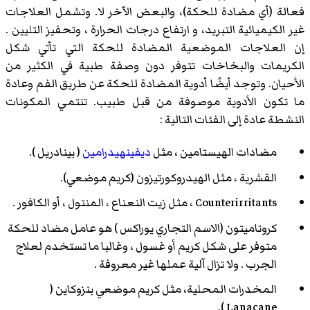
فعالة (أي مضادة للحكة)، والبعض الآخر لا. وتشمل العلاجات
غير الكيميائية التبريد، و ارتفاع درجات الحرارة ، وتحفيز التليين .
إن العلاجات الموضعية المضادة للحكة التي تأتي شكل
الكريمات والبخاخات تتوفر دون وصفة طبية في الكثير من
الأحيان. وتوجد أيضًا أدوية المضادة للحكة عن طريق الفم وعادة
ما تكون الأدوية موصوفة من قبل طبيب. تنتمي المكونات
النشطة عادة إلى الفئات التالية :
مضادات الهيستامين ، مثل
ديفينهيدرامين
( بينادريل ).
القشرية ، مثل
الهيدروكورتيزون
(كريم موضعي).
Counterirritants ، مثل زيت النعناع ، المنتول ، أو الكافور .
كروتاميتون (الاسم التجاري يوراكس ) هو عامل مضاد للحكة
متوفر على شكل كريم أو غسول ، وغالبا ما تستخدم لعلاج
الجرب . ولا تزال آلية عملها غير معروفة .
المخدرات المحلية، مثل كريم موضعي
بنزوكاين
(
Lanacane ).