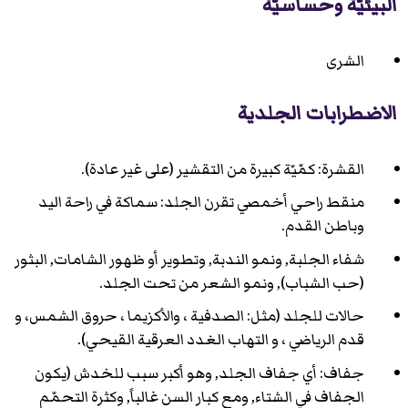
البيئيّة وحساسيّة
الشرى
الاضطرابات الجلدية
القشرة: كمّيّة كبيرة من التقشير (على غير عادة).
منقط راحي أخمصي تقرن الجلد: سماكة في راحة اليد
وباطن القدم.
شفاء الجلبة, ونمو الندبة, وتطوير أو ظهور الشامات, البثور
(حب الشباب), ونمو الشعر من تحت الجلد.
حالات للجلد (مثل: الصدفية ، والأكزيما ، حروق الشمس، و
قدم الرياضي ، و التهاب الغدد العرقية القيحي).
جفاف: أي جفاف الجلد, وهو أكبر سبب للخدش (يكون
الجفاف في الشتاء, ومع كبار السن غالباً, وكثرة التحمّم