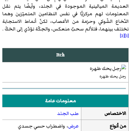
العديمة الميالينية
الموجودة في الجلد، وأيضًا يتم نقل
المعلومات لهم مركزيًّا في نفس النظامين المتميّزين وهما
النّخاع الشّوكي وحزمة من الأعصاب، لكنّ أنماط الاستجابة
تختلف بينهما، فللألم سحبٌ منعكس، والحِكّة تؤدّي إلى الحَكّ .
[2]
[1]
Itch
رجل يحك ظهره
معلومات عامة
الاختصاص
طب الجلد
من أنواع
عرض
، واضطراب حسي جسدي