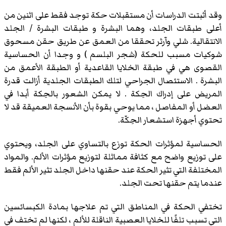
وقد أثبتت الدراسات أن مستقبلات حكة توجد فقط على اثنين من
أعلى طبقات الجلد، وهما البشرة و طبقات البشرة / الجلد
الانتقالية. شلي وآرثر تحققا من العمق عن طريق حقن مسحوق
شوكيات مسبب للحكة (شجر البلسم ) و وجدا أن الحساسية
القصوى هي في طبقة الخلايا القاعدية أو الطبقة الأعمق من
البشرة . الاستئصال الجراحي لتلك الطبقات الجلدية أزالت قدرة
المريض على إدراك الحِكة . لا يمكن الشعور بالحِكة أبدا في
العضل أو المفاصل ، مما يوحي بقوة بأن الأنسجة العميقة قد لا
تحتوي أجهزة استشعار الحِكّة.
الحساسية لمؤثرات الحكة توزع بالتساوي على الجلد، ويحتوي
على توزيع واضح مع كثافة مماثلة لتوزيع مؤثرات الألم. والمواد
المختلفة التي تثير الحكة عند حقنها داخل الجلد تثير الألم فقط
عندما يتم حقنها تحت الجلد.
تختفي الحكة في المناطق التي تم علاجها بمادة الكبسائسين
التي تسبب تلفًا للخلايا العصبية الناقلة للألم ، لكنها لم تختف في