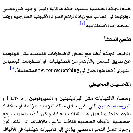
هذه الحِكة العصبية يسببها حكة مركزية وليس وجود ضررعصبي
، وترتبط في الغالب مع زيادة تراكم المواد الأفيونية الخارجية وربّما
[7]
المخدرات الاصطناعية.
نفسيّ المنشأ
وترتبط الحِكة أيضا مع بعض الاضطرابات النفسية مثل الهلوسة
عن طريق اللمس، والأوهام من الطفيليات، أو اضطرابات الوسواس
[8]
القهري ( كما هو الحال في neuroticscratching المتعلقة).
التّحسيس المحيطي
وسطاء الالتهابات مثل
البراديكينين
و السيروتونين ( 5 -HT ) و
البروستاجلاندين
التي تفرز خلال حالة التهابات مؤلمة أو حاكة لا
تقوم فقط بتفعيل مستقبلات الحكة ولكن أيضًا يتسبب برفع
حساسية الألياف العصبية الناقلة للألم . بالإضافة إلى ذلك، فإن
وجود عامل النمو العصبي يؤدي إلى تغييرات هيكلية في الألياف