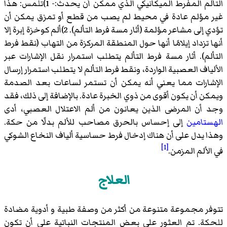
التألم المفرط الميكانيكي الذي ممكن أن يحدث:- 1)تلمس: هذا
غير مؤلم عادة في محيط لم يصب من قطع أو تمزق يمكن أن
تؤدي إلى مشاعر مؤلمة (أثار مسة فرط التألم). 2)ألم كوخزة إبرة إلا
أنها تزداد إيلامًا أنها حول المنطقة المركزة من التهاب (نقط فرط
التألم). أثار مسة فرط التألم يتطلب استمرار نقل الإشارات عبر
الألياف العصبية الواردة، ونقط فرط التألم لا يتطلب استمرار إرسال
الإشارات مما يعني أنه يمكن أن تستمر لساعات بعد الصدمة
ويمكن أن يكون أقوى من ذوي الخبرة عادة. بالإضافة إلى ذلك، فقد
وجد أن المرضى الذين يعانون من ألم الاعتلال العصبي، أدى
الهستامين
إلى إحساس بالحرق مصاحب للألم بدلًا من حكة.
وهذا يدل على أن هناك إدخال فرط حساسية ألياف النخاع الشوكي
[1]
في الألم المزمن.
العلاج
تتوفر مجموعة متنوعة من أكثر من وصفة طبية و أدوية مضادة
للحكة. تم العثور على بعض المنتجات النباتية على أن تكون