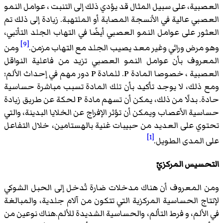
العصبية، على سبيل المثال قد يؤدي ذلك إلى التنبت ، عوامل النمو
العصبي عالية في الأنسجة المصابة أو الملتهبة. زيادة إلى ذلك تم
العثور على عوامل النمو العصبي أيضًا في التهاب الجلد التأتبي،
[9]
وهو مرض وراثي وغير معد يصيب الجلد مع التهاب مزمن.
ومن
المعروف بأن عوامل النمو العصبي تزيد من فاعلية النواقل
العصبية ، خصوصا المادة P. للمادة P دور مهم في إحداث الألم؛
ومع ذلك، لا يوجد تأكيد بأن تلك المادة تسبب مباشرة حساسية
حادة. بدلًا من ذلك، يمكن أن تسهم مادة P لحكة عن طريق زيادة
حساسية الأعصاب ويمكن أن تؤثر الإفراج عن الخلايا البدينة، والتي
تحتوي على العديد من حبيبات غنية بالهستامين، خلال التفاعل
[1]
على المدى الطويل.
التحسيس المركزيّ
ومن المعروف أن هناك مدخلات ضارة تُدخل إلى الحبل الشوكي
لإنتاج الحساسية المركزية التي تتكون من آلام جلدية، والمبالغة
في الألم، و فرط التألم، والحساسية الشديدة للألم.هناك نوعين من