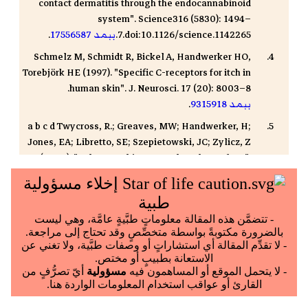
contact dermatitis through the endocannabinoid
system". Science316 (5830): 1494–
7.doi:10.1126/science.1142265.
ببمد
17556587
.
Schmelz M, Schmidt R, Bickel A, Handwerker HO,
Torebjörk HE (1997). "Specific C-receptors for itch in
human skin". J. Neurosci. 17 (20): 8003–8.
ببمد
9315918
.
a b c d Twycross, R.; Greaves, MW; Handwerker, H;
Jones, EA; Libretto, SE; Szepietowski, JC; Zylicz, Z
(2003). "Itch: scratching more than the surface".
QJM 96 (1): 7–26.
doi:10.1093/qjmed/hcg002.
ببمد
12509645
.
Bernhard JD (2005). "Itch and pruritus: what are
they, and how should itches be
classified?".DermatolTher 18 (4): 288–
91.doi:10.1111/j.1529-
8019.2005.00040.x.
ببمد
16296999
.
Jump up to:a b c d Twycross, R.; Greaves, MW;