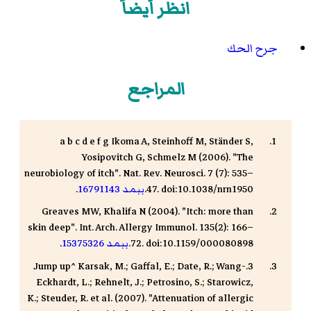
انظر أيضاً
جرح الحك
المراجع
a b c d e f g Ikoma A, Steinhoff M, Ständer S,
Yosipovitch G, Schmelz M (2006). "The
neurobiology of itch". Nat. Rev. Neurosci. 7 (7): 535–
47. doi:10.1038/nrn1950.
ببمد
16791143
.
Greaves MW, Khalifa N (2004). "Itch: more than
skin deep". Int. Arch. Allergy Immunol. 135(2): 166–
72. doi:10.1159/000080898.
ببمد
15375326
.
3.Jump up^ Karsak, M.; Gaffal, E.; Date, R.; Wang-
Eckhardt, L.; Rehnelt, J.; Petrosino, S.; Starowicz,
K.; Steuder, R. et al. (2007). "Attenuation of allergic