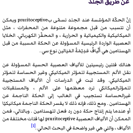
عن طريق الجلد
إنّ الحكّة المؤسّسة عند الجلد تسمّى بpruritoceptive ويمكن
أن تتسبب من قبل مجموعة متنوعة من المحفزات ، مثل
الميكانيكية والكيميائية و الحرارية ، و المحفّز الكهربائي. الخلايا
العصبية الواردة الرئيسية المسؤولة عن الحكة المسببة من قبل
الهستامين هي أَلْيافٌ عَدِيْمَةُ المَيَالين نوع سي .
هنالك فئتين رئيسيتين للألياف العصبية الحسية المسؤولة عن
نقل الألم :المستجيبة للمؤثر الميكانيكي وغير الحساسة للمؤثر
الميكانيكي. وقد ثبت في الدراسات أن الألياف المستجيبة
للمؤثرالميكانكي ترد معظمها على الألم ، والمستقبلات
غيرالحساسة تستجيب في الغالب إلى الحكة الناجمة عن
الهستامين . ومع ذلك، فإنه ذلك لا يفسر الحكة الناجمة ميكانيكيًا
أو عندما يتم إنتاج حكة دون رد فعل للهستامين . وبالتالي، فمن
الممكن أن الألياف العصبية pruritoceptive لها فئات مختلفة من
[1]
الألياف ، والتي هي غير واضحة في البحث الحالي .