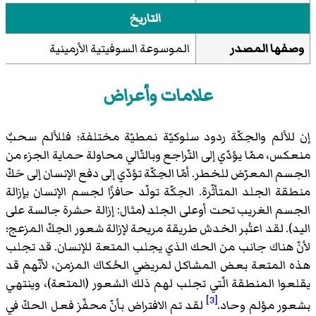
التاريخ
وصفها المصدر
الموسوعة السوفيتية الأرمينية
علامات وأعراض
إن للألم والحِكّة ردود سلوكيّة نمطيّة مختلفة؛ فللألم سحبٌ
منعكس، ممّا يؤدّي إلى التّراجع وبالتّالي محاولة حماية الجزء من
الجسم المعرّض للخطر. أمّا الحِكّة تؤدّي إلى دفع الإنسان إلى حَكّ
منطقة الجلد المتأثّرة. الحِكّة تولّد حافزًا لجسم الإنسان بإزالة
الجسم الغريب تحت أوعلى الجلد (مثال: إزالة حشرة جالسة على
اليد). لقد اعتُبر الخدش طريقة مريحة لإزالة شعور الحِكّ المزعج؛
لأنّ هناك جانب من الحك الذي يجلب المتعة للإنسان. قد تجلب
هذه المتعة بعض المشاكل لمريضي الحُكاك المزمن، لأنّهم قد
يقلعوا المنطقة الّتي تجلب لهم ذلك الشعور (المتعة)، وينتهي
[3]
بشعور مؤلم وحاد.
لقد تم الافتراض بأنّ محفّز فعل الحكّ في