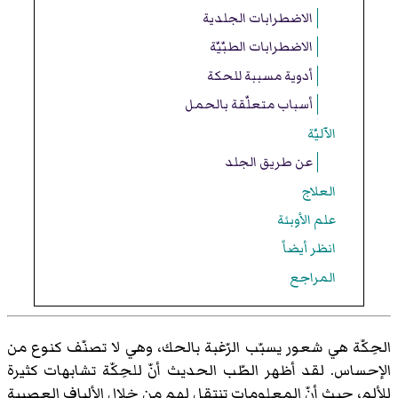
الاضطرابات الجلدية
الاضطرابات الطبّيّة
أدوية مسببة للحكة
أسباب متعلّقة بالحمل
الآليّة
عن طريق الجلد
العلاج
علم الأوبئة
انظر أيضاً
المراجع
الحِكّة هي شعور يسبّب الرّغبة بالحك، وهي لا تصنّف كنوع من
الإحساس. لقد أظهر الطّب الحديث أنّ للحِكّة تشابهات كثيرة
للألم، حيث أنّ المعلومات تنتقل لهم من خلال
الألياف العصبية