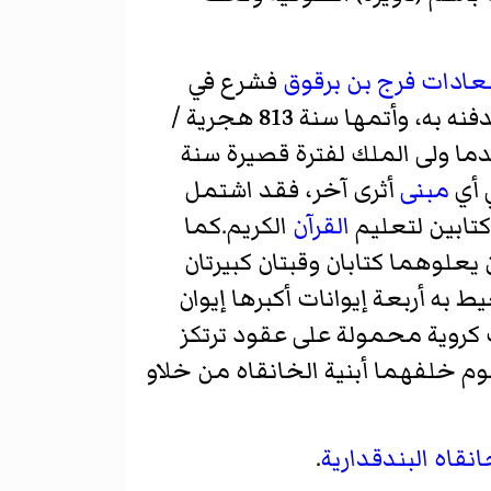
سعادات فرج بن برقوق
فشرع في
نه به، وأتمها سنة 813 هجرية /
ما ولى الملك لفترة قصيرة سنة
ي أي
مبنى
أثرى آخر، فقد اشتمل
تابين لتعليم
القرآن
الكريم.كما
يعلوهما كتابان وقبتان كبيرتان
 أربعة إيوانات أكبرها إيوان
 كروية محمولة على عقود ترتكز
وم خلفهما أبنية الخانقاه من خلاو
انقاه البندقدارية
.