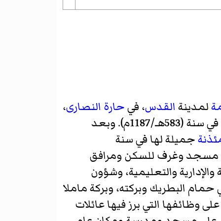
مة
لمدينة
القدس
، في
حارة النصارى
،
إثر تحرير القدس من الفرنجة في سنة (583هـ/1187م). وبعد
ئذنة
جميلة لها في سنة
لف من مسجد وغرف للسكن ومرافق
الإدارية والتعليمية، وشؤون
 حمام البطريك وبركته، وبركة ماملا
لى وظائفها التي برز فيها عائلات
وي على مسجد ومدرسة ومكان عام