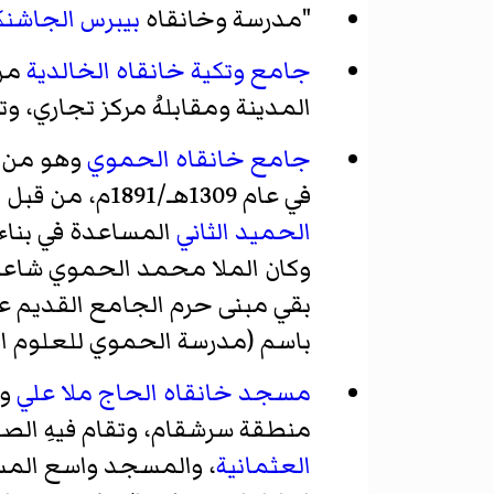
"مدرسة وخانقاه
بيبرس الجاشنك
جامع وتكية خانقاه الخالدية
من
المدينة ومقابلهُ مركز تجاري، وتبلغ مساحة الجامع 1218م2، ولقد أ
جامع خانقاه الحموي
وهو من
في عام 1309هـ/1891م، من قبل الحاج ملا محمد بن عثمان الملقب بالحموي ولقد طلب من السلطان العثماني
الحميد الثاني
المساعدة في بناءه
وكان الملا محمد الحموي شاعراً و
بقي مبنى حرم الجامع القديم على
باسم (مدرسة الحموي للعلوم الد
مسجد خانقاه الحاج ملا علي
وه
منطقة سرشقام، وتقام فيهِ الصلوات الخم
العثمانية