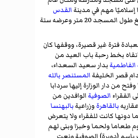
إسلاميًا مهم في مدينة
القدس
. يبلغ طول المسجد 20 متر وعرضه ستة
بادة فترة غير قصيرة، ووقفها كان
انقاه بخط رحبة
باب العيد
من
 الفاطمية
بدار سعيد السعداء،
دام قصر الخليفة
المستنصر بالله
وفتح من دار الوزارة إليها سردابا
 الفقراء
الصوفية
الوافدين من
قاريه
بالقاهرة
وزراعية
بالبهنسا
ا دونها كانت للفقراء ولا يتعرض
وم طعاما ولحما وخبزا وبنى لهم
 باسم (دويرة) الصوفية ونعت