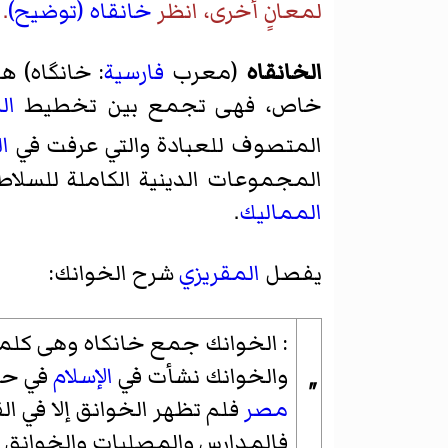
لمعانٍ أخرى، انظر
خانقاه (توضيح)
.
الخانقاه
(معرب
فارسية
: خانگاه) ه
خاص، فهى تجمع بين تخطيط
ال
المتصوف للعبادة والتي عرفت في
ال
المجموعات الدينية الكاملة للسلا
المماليك
.
يفصل
المقريزي
شرح الخوانك:
: الخوانك جمع خانكاه وهى كلمة 
والخوانك نشأت في
الإسلام
في حدو
"
مصر
فلم تظهر الخوانق إلا في ال
فالمدارس والمصليات والخوانق وال