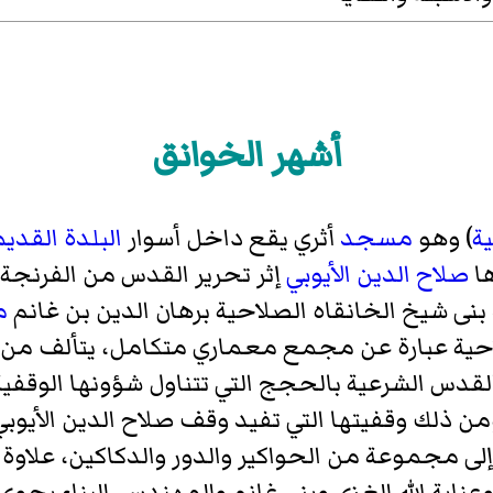
أشهر الخوانق
ية
) وهو
مسجد
أثري يقع داخل أسوار
البلدة القدي
ها
صلاح الدين الأيوبي
بنى شيخ الخانقاه الصلاحية برهان الدين بن غانم
م
خانقاه الصلاحية عبارة عن مجمع معماري متكامل، يتأ
 الشرعية بالحجج التي تتناول شؤونها الوقفية و
ن ذلك وقفيتها التي تفيد وقف صلاح الدين الأيوبي
إلى مجموعة من الحواكير والدور والدكاكين، علاوة ع
اية الله الغزي وبني غانم والمهندس. البناء يح