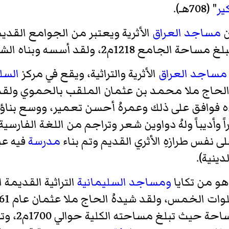
ير
" (708هـ).
مساجد العراق
الأثرية ويعتبر من الجوامع القد
سسه وبناه الشيخ ملا هداية الله الأربيلي.
مساجد العراق
الأثرية والتراثية، ويقع في مركز
السل
 فوافق على ذلك وعمرهُ أحسن تعمير، ووسع بناؤه 
أديباً ولهُ دواوين شعر وتراجم من اللغة الفارسية إ
 نفس طرازهِ الأثري القديم وتم بناء
مدرسة
فيه عب
ينية).
و من تكايا
ومساجد السليمانية
التراثية القديمة
س، ولقد شيدهُ الحاج ملا عثمان عام 1261هـ/1845م، في عهد
، والمسجد