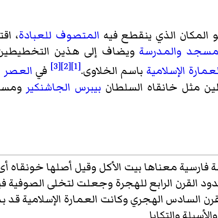
و المكان الذي ينقطع فيه
المتصوف
للعبادة
، اق
مسجد
والمدرسة
ويضاف إلى هذين التخطيطين ا
[3]
[2]
[1]
عمارة الإسلامية
باسم
الخلاوى
.
في
العصر ا
طين مثل خانقاه السلطان
بيبرس الجاشنكير
ومس
فارسية معناها بيت الأكل وقيل أصلها خونقاه أى 
د القرن الرابع للهجرة وجعلت لتخلى الصوفية في
قرن السادس الهجري وكانت العمارة الإسلامية قد بد
أسبلة والتكايا