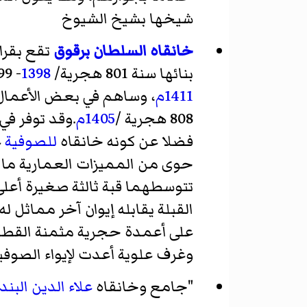
شيخها بشيخ الشيوخ
خانقاه السلطان برقوق
تقع
بقرا
بنائها سنة 801 هجرية/
1398
- 1399م، في المكان الذي أوصى والده
1411م
، وساهم في بعض الأعمال ا
808 هجرية /
1405م
.وقد توفر في
فضلا عن كونه خانقاه
للصوفية
ع
حوى من المميزات العمارية ما لم
تتوسطهما قبة ثالثة صغيرة أعل
القبلة يقابله إيوان آخر مماثل
على أعمدة حجرية مثمنة القطاع، 
وغرف علوية أعدت لإيواء الصوفي
"جامع وخانقاه
علاء الدين البن