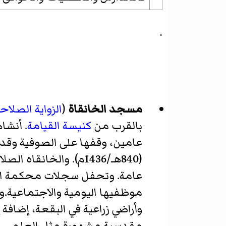
.
مسجد الخانقاة
(
الزواية الصلاح
بالقرب من
كنيسة القيامة
. أنشا
عامين، وقفها على الصوفية وقد 
(840هـ/1436م). وال
عامة. وتحفل سجلات محكمة القدس
موظفيها اليومية والاجتماعية.وم
وأراضي زراعية في البقعة، إضافة 
مقدسية مشهورة مثل العلمي وعن