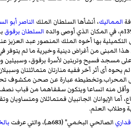
فة
المماليك
، أنشأها السلطان الملك
الناصر أبو ال
السلطان برقوق
بدف
لتكميلية بها أخوه الملك المنصور عبد العزيز عند
 هذا المبنى من أغراض دينية وخيرية ما لم يتوفر ف
لى مسجد فسيح وتربتين لأسرة برقوق، وسبيلين وك
 يحوه أى أثر آخر ففيه منارتان متماثلتان وسبيلان 
ى المحراب.وتخطيطه عبارة عن صحن مكشوف تحيط به
 له وأقل منه اتساعا ويتكون سقفاهما من قباب نصف
أما الإيوانان الجانبيان فمتماثلان ومتساويان وتق
ة وطلاب العلم.
دقداري
الصالحي البخمي" (683هـ)، والتي عرفت
بالخ