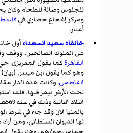
للجلوس وصالة للطعام وكان يحوي
ومركز إشعاع حضاري في
فلسطي
أمتار.
خانقاه سعيد السعداء
أول خانق
من الملوك الصالحين، ووقف وقفه
القاهرة
كما يقول المقريزى: حي
وهو كما يقول ابن ميسر، (بيان)
الفاطمى
. وكانت هذه الدار مقا
تحت الأرض ليمر فيها. فلما است
البلاد النائية وذلك في سنة 569هـ وولى عليهم شيخا ووقف عليهم كثيرا من
بالمنيا الآن وقد جاء في شرط ال
لها الديوان السلطانى، ومن أرا
حماما بجوارهم، وهنا يقول الم