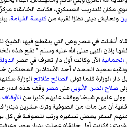
 مكان للتدريب العسكري، فكانت الخانقاه مركزًا 
ن
وتعايش ديني نظرًا لقربه من
كنيسة القيامة
اه أنشئت في مصر وهى التي ينقطع فيها الشيخ للع
ا بإذن النبى صلى الله عليه وسلم " تقع هذه الخ
الجمالية
الآن وكانت أول دار تعرف في عصر
الدولة
 ولقبه سعيد السعداء أحد الأستاذين المحنكين خ
بل
دار الوزارة
فلما تولى
الصالح طلائع
الوزارة سكنها 
ولى
صلاح الدين الأيوبى
على
مصر
وقف هذه الدار على
الأوقاف
ع
وقفية أن من مات من الصوفية وترك عشرين دينارا فم
د منهم السفر يعطى تسفيرة ورتب للصوفية في كل ي
قريزى: فكانت أول خانقاه عملت بديار مصر وعرفت