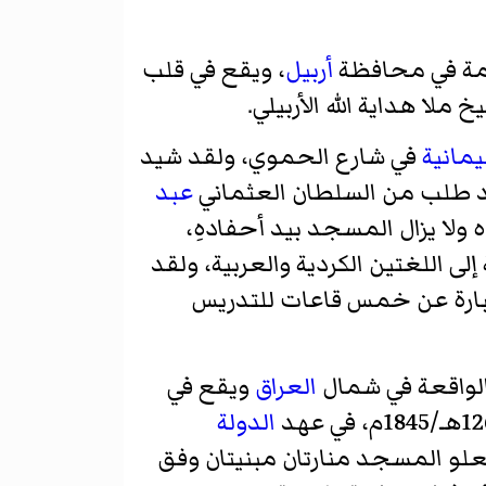
يمة في محافظة
أربيل
، ويقع في قلب
يمانية
في شارع الحموي، ولقد شيد
عبد
ولا يزال المسجد بيد أحفادهِ،
لى اللغتين الكردية والعربية، ولقد
ارة عن خمس قاعات للتدريس
 الواقعة في شمال
العراق
ويقع في
الدولة
 واسع المساحة حيث تبلغ مساحته الكلية حوالي 1700م2، وتعلو المسجد منارتان مبنيتان وفق