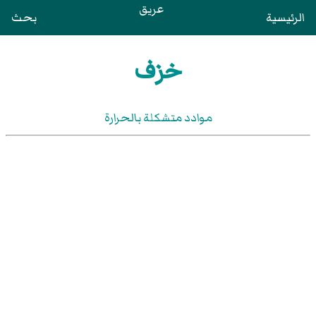
عريق
الرئيسية
بحث
خزف
موادد متشكلة بالحرارة