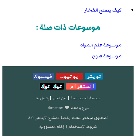
كيف يصنع الفخار
موسوعات ذات صلة :
موسوعة علم المواد
موسوعة فنون
تويتر
يوتيوب
فيسبوك
انستقرام
تيك توك
سياسة الخصوصية
|
من نحن
|
إتصل بنا
تبرع و دعم ❤️ donation
المحتوى مرخص تحت
رخصة المشاع الإبداعي 3.0
شروط الإستخدام
|
إخلاء المسؤولية