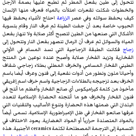
تتحول إلى طين بفعل المطر ثم تطبع عليها بصمة الأرجل
والخطوات شكلت تقعرات امتلأت بالمياه فعرف منها الإنسان
كيف يحفظ سوائله وفي عصر
الزراعة
احتاج لأشياء يحفظ فيها
الحبوب خاصة بعد أن جفت الطينة ثم عرف النار وقام بتسوية
الأشكال التي صنعها من الطين لتصبح أكثر صلابة ولا تنهار بفعل
المياه والسوائل ثم عرف أن الرمال تنصهر بفعل النار وتتحول إلى
زجاج
فكانت الطبقة الزجاجية التي تسد المسام في الأواني
الفخارية وتزيد الفخار صلابة وأصبح عنده نوعين من المنتج
الطيني الفخار المسامي والخزف المطلي بطلاء زجاجي شفاف
وأحيانا ملون وتطور من أدوات نفعية إلى فنون وعرف أيضا باسم
الخزف بعد تزجيجه بالطلاءات الزجاجية واسم خزف اسم إغريقي
مأخوذ من كلمة كيراميكوس أي صانع الفخار وأعظم ما أنتج في
فنون الفخار والخزف هو ما أنتجته الحضارة الإسلامية لتعدد
البلدان التي ضمتها هذه الحضارة وتنوع الأساليب والتقنيات التي
عرفها صانعو الفخار في ظل الإمبراطورية الإسلامية. تسمى أيضاً
بالمواد المتصلدة حرارياً أو المواد الغضارية. يعود الاختلاف في
التسمية إلى الترجمة المصطلحة لكلمة ceramics الأجنبية. هذه