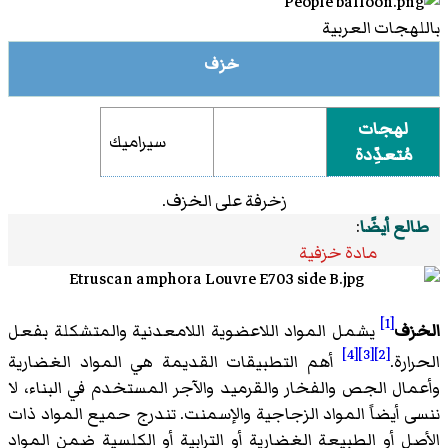
باللهجات العربية
خزف
لهجات
سيراميك
مُتعدِّدة
زخرفة على الخزف.
طالع أيضًا
:
مادة خزفية
[1]
الخزف
يشمل المواد اللاعضوية اللامعدنية والمتشكلة بفعل
[4]
[3]
[2]
الحرارة.
أهم التطبيقات القديمة هي المواد الغضارية
وأعمال الجص والفخار والقرميد والآجر المستخدم في البناء، لا
ننسى أيضاً المواد الزجاجية والإسمنت. تندرج حميع المواد ذات
الأصل أو الطبيعة الغضارية أو الترابية أو الكلسية ضمن المواد