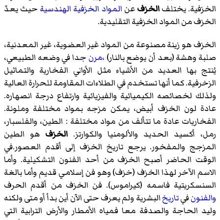
الخزفية. يختلف
الخزف
عن
المواد الخزفية الهندسية
حيث يعدّ
الخزف من المواد الخزفية التقليدية.
الخزف هو زينة مصنوعة من المواد غير العضوية، غير المعدنية،
صلبة وهشة (بعد أن يوضع بالنار)
،مرن
جدا في وضعه الطبيعي،
يُنتج بها العديد من الأشياء مثل الأواني الفخارية والتماثيل
الزخرفية. كما أنها تستخدم في الطلاءات المقاومة للحرارة العالية
ولذلك لخصائصه الكيميائية والفيزيائية وارتفاع درجة انصهاره.
عادة لون الخزف أبيض، يمكن مزجه بمواد مختلفة وملونة.
الفخاريات عادة ما تتألف من مواد مختلفة : الطين، والفلسبار،
رمل، أكسيد الحديد والألومنيا والكوارتز.
الخزف
هو الطين
المزجج والمفخور. يرجع تاريخ الخزف إلى أقدم العصور.في
الوقت الحاضر أصبح الخزف من أحد الفنون التشكيلية. وأما
الاسم الآخر لهذا الخزف (خزف) وهو فن إسلامي قديم وأما بالغة
السنسكريتية فاسمه (كيراموس). فن الخزف من أقدم الحرف
والفنون
في
تاريخ
البشرية ولم يعرف حتى الآن أين بدأ أو متى ولكنه
وليد الحاجة والصدفة معا فمياه الأمطار والأرض الترابية التي