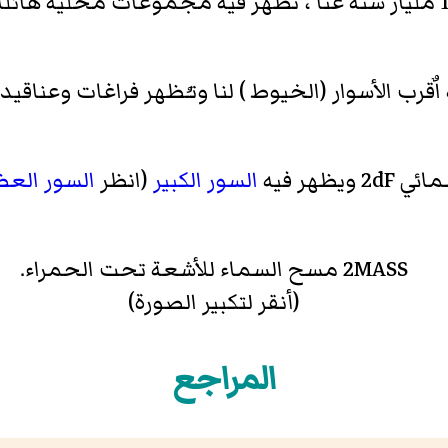
ٌقرب الأسوار (الخيوط ) لنا وتـُظهر فراغات وعناقيد
ويظهر فيه
السور الكبير
(انظر
السور العظ
2MASS مسح السماء للأشعة تحت الحمراء.
(أنقر لتكبير الصورة)
المراجع