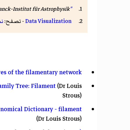
"Simulating the Local Galaxy Population"
. ax-Planck-Institut für Astrophysik
Data Visualization
- تصفح:
ن
res of the filamentary network
amily Tree: Filament
(Dr Louis
Strous)
nomical Dictionary - filament
(Dr Louis Strous)