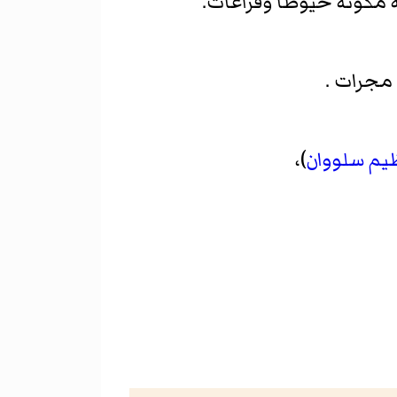
 مجرات .
يم سلووان
)،