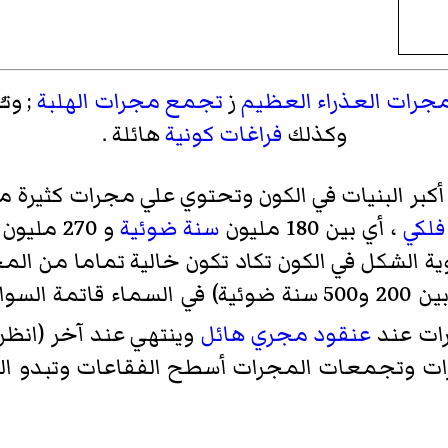
جرات العذراء العظيم
ز
تجمع مجرات الهلبة
; وت
وكذلك
فراغات كونية
هائلة .
كبر البنيات في الكون وتحتوي علي مجرات كثيرة 
فلكي
، أي بين 180 مليون
سنة ضوئية
و 270 مليون سنة ضوئية (1
ة الشكل في الكون تكاد تكون خالية تماما من الم
تكون على شكل الفقاعات (بأحجام بين 200 و500 سنة ضوئية)
رات عند
عنقود مجري هائل
وينتهي عند آخر (انظر 
جرات وتجمعات المجرات أسطح الفقاعات وتبدو ال