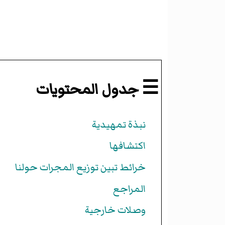
☰ جدول المحتويات
نبذة تمهيدية
اكتشافها
خرائط تبين توزيع المجرات حولنا
المراجع
وصلات خارجية