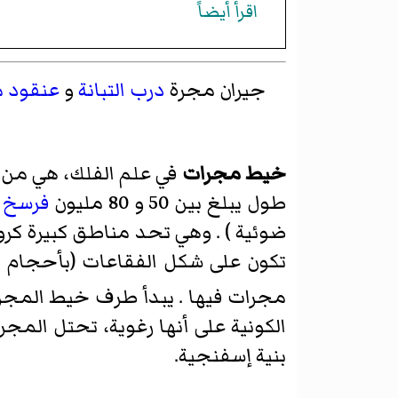
اقرأ أيضاً
جيران مجرة
درب التبانة
و
عنقود م
خيط مجرات
في علم الفلك، هي من أ
طول يبلغ بين 50 و 80 مليون
فرسخ 
ضوئية ) . وهي تحد مناطق كبيرة كروي
مجرات فيها . يبدأ طرف خيط المج
الكونية على أنها رغوية، تحتل الم
بنية إسفنجية.