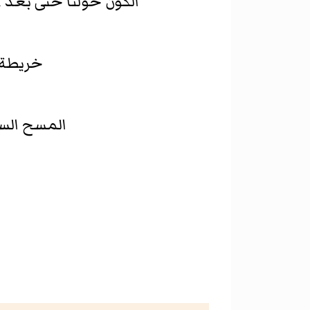
الكون حولنا حتى بعد 1 مليار سنة عنا ، تظهر فيه مجموعات محلية هائلة مكونة خيوطا وفراغات.
خريطة ا
المسح السمائي 2dF 