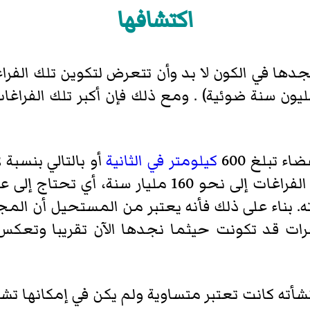
اكتشافها
 نجدها في الكون لا بد وأن تتعرض لتكوين تلك الفر
اء تبلغ 600
كيلومتر في الثانية
أو بالتالي بنسبة 002و0 من
لعبور فراغ متوسط الحجم من تلك الفراغات إلى نحو
سنة منذ نشأته. بناء على ذلك فأنه يعتبر من المستحيل أ
ات قد تكونت حيثما نجدها الآن تقريبا وتعكس
 نشأته كانت تعتبر متساوية ولم يكن في إمكانها ت