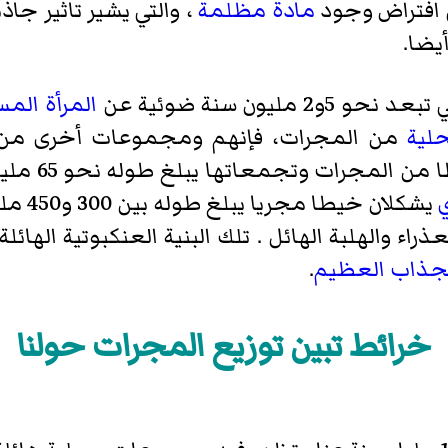
 افتراض وجود
مادة مظلمة
، والتي يشير تاثير جاذ
يضا.
نحو 5و2 مليون سنة ضوئية عن
المرأة الم
لية
من المجرات، فإنهم ومجموعات أخرى من 
رات وتجمعاتها يبلغ طوله نحو 65 مليون سنة ضوئية. و يشكل مركز
يشكلان
راء والهلبة الهائل . تلك البنية العنكبوتية الهائل
جذاب العظيم
.
خرائط تبين توزيع المجرات حولنا