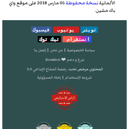
الألمانية
نسخة محفوظة
05 مارس 2018 على موقع واي
باك مشين.
تويتر
يوتيوب
فيسبوك
انستقرام
تيك توك
سياسة الخصوصية
|
من نحن
|
إتصل بنا
تبرع و دعم ❤️ donation
المحتوى مرخص تحت
رخصة المشاع الإبداعي 3.0
شروط الإستخدام
|
إخلاء المسؤولية