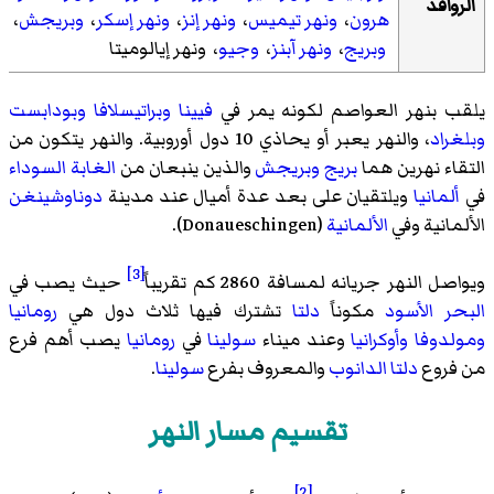
الروافد
هرون
،
ونهر تيميس
،
ونهر إنز
،
ونهر إسكر
،
وبريجش
،
وبريج
،
ونهر آبنز
،
وجيو
، ونهر إیالوميتا
يلقب بنهر العواصم لكونه يمر في
فيينا
وبراتيسلافا
وبودابست
وبلغراد
، والنهر يعبر أو يحاذي 10 دول أوروبية. والنهر يتكون من
التقاء نهرين هما
بريج
وبريجش
والذين ينبعان من
الغابة السوداء
في
ألمانيا
ويلتقيان على بعد عدة أميال عند مدينة
دوناوشينغن
الألمانية وفي
الألمانية
(Donaueschingen).
[3]
ويواصل النهر جريانه لمسافة 2860 كم تقريباً
حيث يصب في
البحر الأسود
مكوناً
دلتا
تشترك فيها ثلاث دول هي
رومانيا
ومولدوفا
وأوكرانيا
وعند ميناء
سولينا
في
رومانيا
يصب أهم فرع
من فروع
دلتا الدانوب
والمعروف بفرع
سولينا
.
تقسيم مسار النهر
[2]