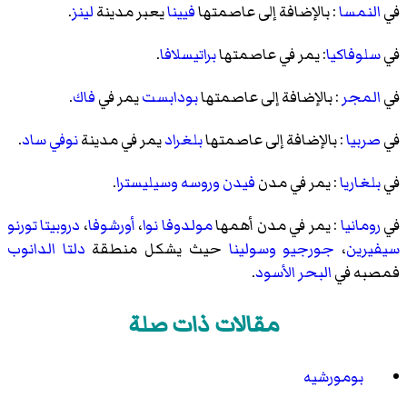
في
النمسا
: بالإضافة إلى عاصمتها
فيينا
يعبر مدينة
لينز
.
في
سلوفاكيا
: يمر في عاصمتها
براتيسلافا
.
في
المجر
: بالإضافة إلى عاصمتها
بودابست
يمر في
فاك
.
في
صربيا
: بالإضافة إلى عاصمتها
بلغراد
يمر في مدينة
نوفي ساد
.
في
بلغاريا
: يمر في مدن
فيدن
وروسه
وسيليسترا
.
في
رومانيا
: يمر في مدن أهمها
مولدوفا نوا
،
أورشوفا
،
دروبيتا تورنو
سيفيرين
،
جورجيو
وسولينا
حيث يشكل منطقة
دلتا الدانوب
فمصبه في
البحر الأسود
.
مقالات ذات صلة
بومورشيه