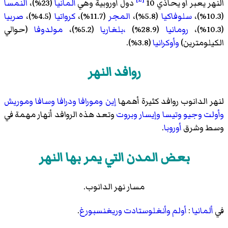
النهر يعبر أو يحاذي 10
دول أوروبية وهي
ألمانيا
(23%)،
النمسا
(10.3%)،
سلوفاكيا
(5.8%)،
المجر
(11.7%)،
كرواتيا
(4.5%)،
صربيا
(10.3%)،
رومانيا
(28.9%)
،بلغاريا
(5.2%)،
مولدوفا
(حوالي
الكيلومترين)
وأوكرانيا
(3.8%).
روافد النهر
لنهر الدانوب روافد كثيرة أهمها
إين
ومورافا
ودرافا
وسافا
وموريش
وأولت
وجيو
وتيسا
وإيسار
وبروت
وتعد هذه الروافد أنهار مهمة في
وسط وشرق
أوروبا
.
بعض المدن التي يمر بها النهر
مسار نهر الدانوب.
في
ألمانيا
:
أولم
وأنغلوستادت
وريغنسبورغ
.