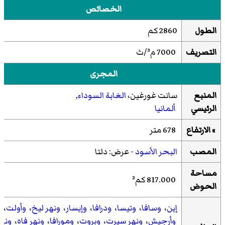
الخصائص
الطول
2860 كم
التصريف
7000 م³/ث
المجرى
المنبع
سانت غورغين
،
الغابة السوداء
,
الرئيسي
ألمانيا
» الارتفاع
678 متر
المصب
البحر الأسود
- عرض: دلتا
مساحة
817.000 كم²
الحوض
إين
،
وسافا
،
وتيسا
،
ودرافا
،
وإيسار
،
ونهر ليخ
،
وأولت
،
وأرجيش
،
ونهر سيرت
،
وبروت
،
ومورافا
،
ونهر فاه
،
ونهر