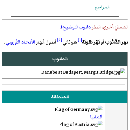
المراجع
لمعانٍ أخرى، انظر
دانوب (توضيح)
.
[2]
[1]
نهر الدَّانُوب
أو
نَهْر طُونَة
هو ثاني
أطول أنهار
الأتحاد الأوروبي
.
الدانوب
المنطقة
ألمانيا