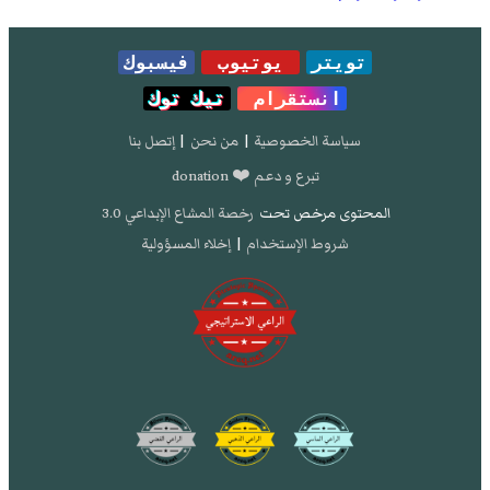
تويتر
يوتيوب
فيسبوك
انستقرام
تيك توك
سياسة الخصوصية
|
من نحن
|
إتصل بنا
تبرع و دعم ❤️ donation
المحتوى مرخص تحت
رخصة المشاع الإبداعي 3.0
شروط الإستخدام
|
إخلاء المسؤولية