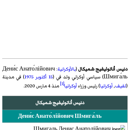
دنيس أناتوليفيج شميكال
(
بالأوكرانية
: Дени́с Анато́лійович
Шмига́ль) سياسي أوكراني ولد في (
15 أكتوبر
1975
) في مدينة
[1]
(
لفيف
,
أوكرانيا
) رئيس وزراء
أوكرانيا
منذ 4 مارس 2020.
دنيس أناتوليفيج شميكال
Дени́с Анато́лійович Шмига́ль