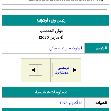
رئيس وزراء أوكرانيا
تولى المنصب
(4 مارس 2020)
الرئيس
فولوديمير زيلينسكي
أوليكسي
◀︎
▶︎
هونشاروك
معلومات شخصية
الميلاد
15 أكتوبر
1975