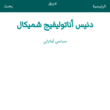
عريق
الرئيسية
بحث
دنيس أناتوليفيج شميكال
سياسي أوكراني