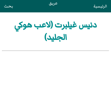
عريق
الرئيسية
بحث
دنيس غيلبرت (لاعب هوكي
الجليد)