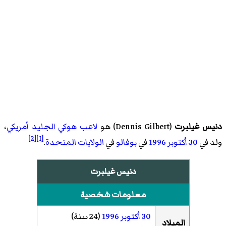
دنيس غيلبرت
(
Dennis Gilbert
)‏ هو
لاعب هوكي الجليد
أمريكي
،
[2]
[1]
ولد في
30 أكتوبر
1996
في
بوفالو
في
الولايات المتحدة
.
دنيس غيلبرت
معلومات شخصية
30 أكتوبر
1996
(24 سنة)
الميلاد