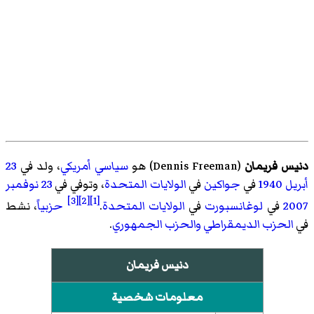
دنيس فريمان
(
Dennis Freeman
)‏ هو
سياسي
أمريكي
، ولد في
23
أبريل
1940
في
جواكين
في
الولايات المتحدة
، وتوفي في
23 نوفمبر
[3]
[2]
[1]
2007
في
لوغانسبورت
في
الولايات المتحدة
.
حزبياً
، نشط
في
الحزب الديمقراطي
والحزب الجمهوري
.
دنيس فريمان
معلومات شخصية