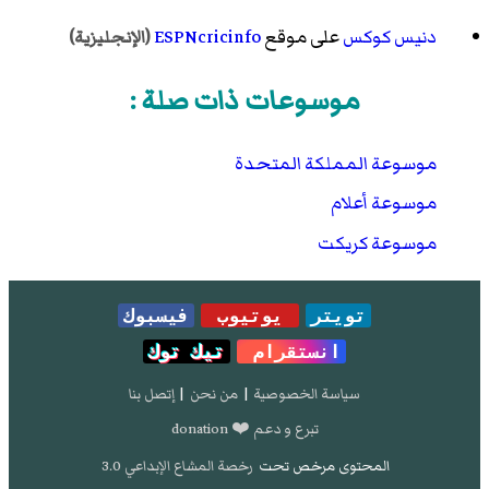
دنيس كوكس
على موقع
ESPNcricinfo
(الإنجليزية)
موسوعات ذات صلة :
موسوعة المملكة المتحدة
موسوعة أعلام
موسوعة كريكت
تويتر
يوتيوب
فيسبوك
انستقرام
تيك توك
سياسة الخصوصية
|
من نحن
|
إتصل بنا
تبرع و دعم ❤️ donation
المحتوى مرخص تحت
رخصة المشاع الإبداعي 3.0