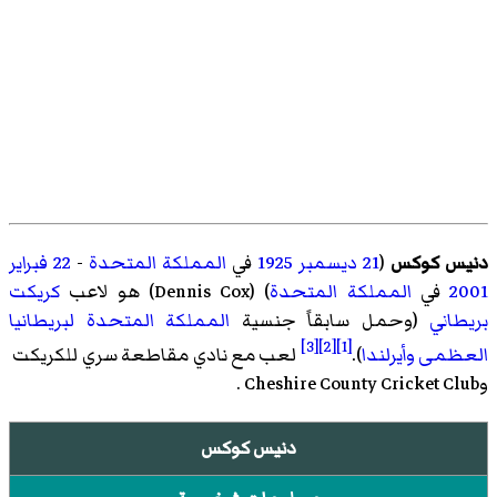
دنيس كوكس
(
21 ديسمبر
1925
في
المملكة المتحدة
-
22 فبراير
2001
في
المملكة المتحدة
) (
Dennis Cox
)‏ هو لاعب
كريكت
بريطاني
(وحمل سابقاً جنسية
المملكة المتحدة لبريطانيا
[3]
[2]
[1]
العظمى وأيرلندا
).
لعب مع
نادي مقاطعة سري للكريكت
وCheshire County Cricket Club
.
دنيس كوكس