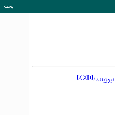
بحث
[3]
[2]
[1]
نيوزيلندا
.