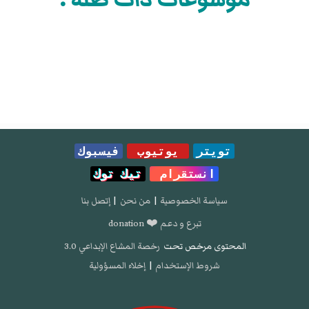
تويتر
يوتيوب
فيسبوك
انستقرام
تيك توك
سياسة الخصوصية
|
من نحن
|
إتصل بنا
تبرع و دعم ❤️ donation
المحتوى مرخص تحت
رخصة المشاع الإبداعي 3.0
شروط الإستخدام
|
إخلاء المسؤولية