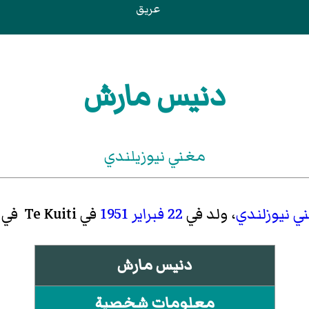
عريق
دنيس مارش
مغني نيوزيلندي
ي
نيوزلندي
، ولد في
22 فبراير
1951
في Te Kuiti في
دنيس مارش
معلومات شخصية