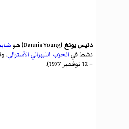
دنيس يونغ
(
Dennis Young
)‏ هو
ضابط
نشط في
الحزب الليبرالي الأسترالي
. و
– 12 نوفمبر 1977).