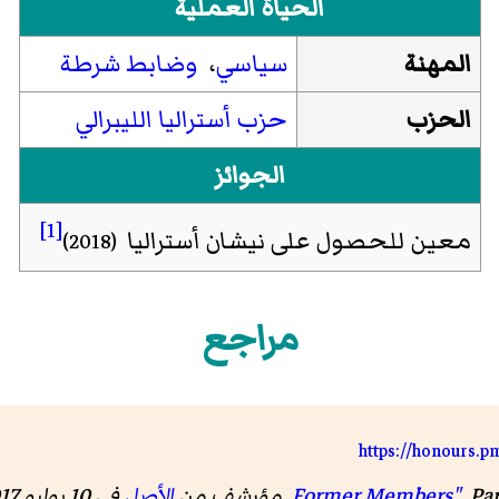
الحياة العملية
المهنة
سياسي
،
وضابط شرطة
الحزب
حزب أستراليا الليبرالي
الجوائز
[1]
معين للحصول على نيشان أستراليا
(2018)
مراجع
https://honours.
Pa
.
الأصل
في 10 يوليو 2017