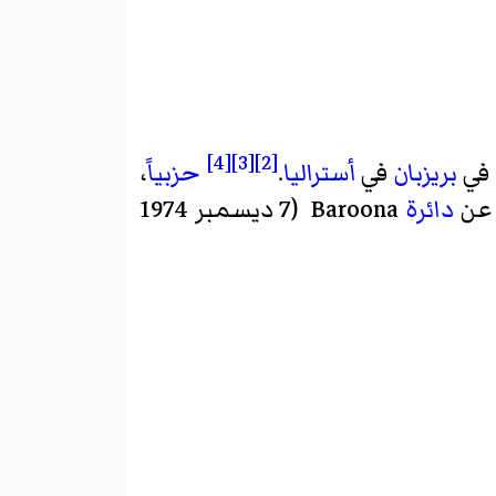
[4]
[3]
[2]
في
بريزبان
في
أستراليا
.
حزبياً
،
 عن
دائرة
Baroona (7 ديسمبر 1974