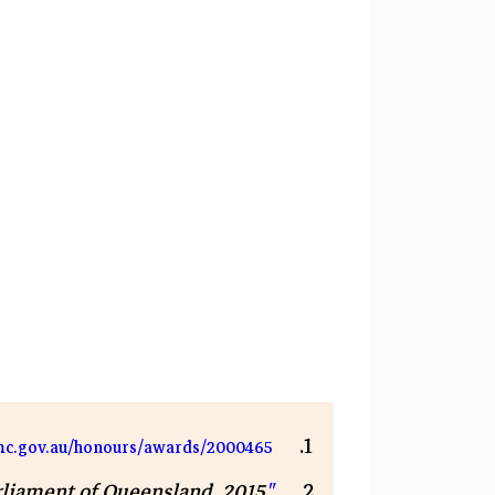
pmc.gov.au/honours/awards/2000465
"Former Members"
. 2015. مؤرشف من
rliament of Queensland