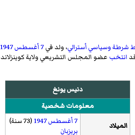
 شرطة
وسياسي
أسترالي
، ولد في
7 أغسطس
1947
قد
انتخب
عضو المجلس التشريعي ولاية كوينزلاند
دنيس يونغ
معلومات شخصية
7 أغسطس
1947
(73 سنة)
الميلاد
بريزبان