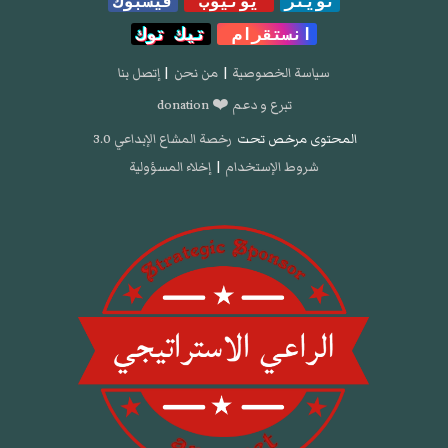
تويتر
يوتيوب
فيسبوك
انستقرام
تيك توك
سياسة الخصوصية
|
من نحن
|
إتصل بنا
تبرع و دعم ❤️ donation
المحتوى مرخص تحت
رخصة المشاع الإبداعي 3.0
شروط الإستخدام
|
إخلاء المسؤولية