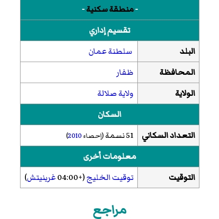
-
منطقة سكنية
-
تقسيم إداري
البلد
سلطنة عمان
المحافظة
ظفار
الولاية
ولاية صلالة
السكان
التعداد السكاني
51 نسمة
(إحصاء
2010
)
معلومات أخرى
التوقيت
توقيت الخليج
(+04:00
غرينيتش
)
مراجع