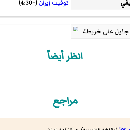
في
توقيت إيران
(+4:30)
انظر أيضاً
مراجع
(باللغة الفارسية). مرکز آمار ایران
.