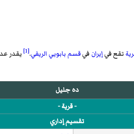
[1]
رية
تقع في
إيران
في
قسم بابويي الريفي
.
يقدر عدد سكانه
ده جليل
- قرية -
تقسيم إداري