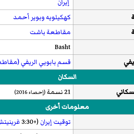
إيران
كهكيلويه وبوير أحمد
مقاطعة باشت
Basht
يفي
قسم بابويي الريفي (مقاط
السكان
لسكاني
21 نسمة
(إحصاء
2016
)
معلومات أخرى
توقيت إيران
(+3:30
غرينيتش