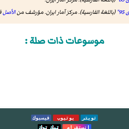
(باللغة الفارسية). مرکز آمار ایران. مؤرشف من
الأصل
في 26
موسوعات ذات صلة :
تويتر
يوتيوب
فيسبوك
انستقرام
تيك توك