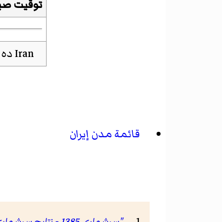
توقيت صي
قائمة مدن إيران
"سرشماری 1385 - نتایج سرشماری 85"