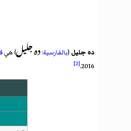
ده جلیل
ده جلیل
(
بالفارسية
:
) هي
ق
[2]
.
2016