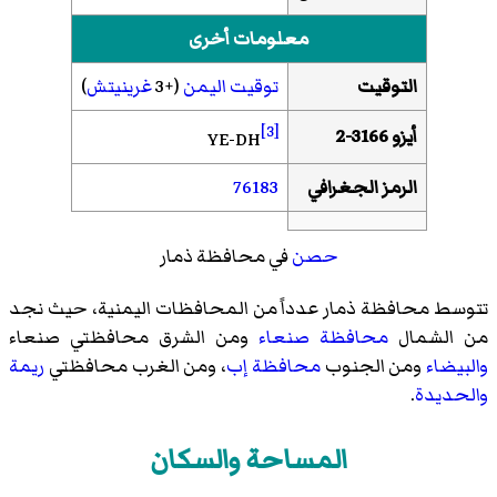
معلومات أخرى
التوقيت
توقيت اليمن
(+3
غرينيتش
)
[3]
أيزو 3166-2
YE-DH
الرمز الجغرافي
76183
حصن
في محافظة ذمار
تتوسط محافظة ذمار عدداً من
المحافظات اليمنية
، حيث نجد
من الشمال
محافظة صنعاء
ومن الشرق محافظتي صنعاء
والبيضاء
ومن الجنوب
محافظة إب
، ومن الغرب محافظتي
ريمة
والحديدة
.
المساحة والسكان