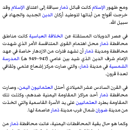
ومع ظهور
الإسلام
كانت قبائل
ذمار
سباقة إلى اعتناق
الإسلام
وقد
خرجت أفواج من أبنائها لتوطيد أركان
الدين
الجديد والجهاد في
سبيل الله.
في عصر الدويلات المستقلة عن
الخلافة العباسية
كانت مناطق
محافظة
ذمار
محل اهتمام القوى المتنافسة الأمر الذي شهدت
محافظة ومدينة
ذمار
أن تشهد فترات من الازدهار خاصة في عهد
الإمام شرف الدين
الذي شيد بين عامي (947–949 هـ)
المدرسة
الشمسية
في مدينة
ذمار
، والتي صارت مركز إشعاع علمي وثقافي
لعدة قرون.
في القرن السادس عشر الميلادي أحتل
العثمانيون
اليمن
، وصارت
محافظة
ذمار
أحد مراكز المقاومة اليمنية ضدهم، وكللت تلك
المقاومة بطرد
العثمانيين
على يد
الأسرة القاسمية
والتي اتخذت
من مدينة
ضوران
شمال غرب مدينة
ذمار
عاصمة لها.
وكما هو حال بقية
المحافظات اليمنية
، عانت محافظة
ذمار
من