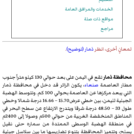
الخدمات والمرافق العامة
مواقع ذات صلة
مراجع
لمعانٍ أخرى، انظر
ذمار (توضيح)
.
محافظة ذمار
تقع في اليمن على بعد حوالي 130 كيلو متراً جنوب
مطار العاصمة
صنعاء
، يكون الزائر قد دخل في محافظة ذمار
التي يبعد مركزها عن العاصمة بحوالي 100 كم. وتتوسط الهضبة
الجبلية لليمن، بين خطي عرض15.70 – 16.66 درجة شمالا وخطي
طول 33 – 48.50 درجة شرقا ويتدرج الارتفاع عن سطح البحر في
المناطق المنخفضة الغربية من حوالي 500م وصولا إلى 2400م
في منطقة الهضبة الوسطى الممتدة من
سماره
حتى
نقيل
يسلح
، وتتميز المحافظة بتنوع تضاريسها ما بين سلاسل جبلية