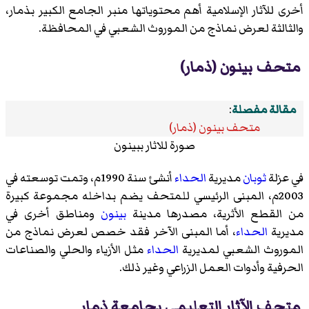
أخرى للآثار الإسلامية أهم محتوياتها منبر الجامع الكبير بذمار،
والثالثة لعرض نماذج من الموروث الشعبي في المحافظة.
متحف بينون (ذمار)
مقالة مفصلة
:
متحف بينون (ذمار)
صورة للاثار ببينون
في عزلة
ثوبان
مديرية
الحداء
أنشئ سنة 1990م، وتمت توسعته في
2003م، المبنى الرئيسي للمتحف يضم بداخله مجموعة كبيرة
من القطع الأثرية، مصدرها مدينة
بينون
ومناطق أخرى في
مديرية
الحداء
، أما المبنى الآخر فقد خصص لعرض نماذج من
الموروث الشعبي لمديرية
الحداء
مثل الأزياء والحلي والصناعات
الحرفية وأدوات العمل الزراعي وغير ذلك.
متحف الآثار التعليمي بجامعة ذمار