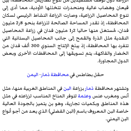
قيعان وهضاب عالية ومنحدرات تتخللها الأودية، مما أدى إلى
تنوع المحاصيل الزراعية، وصارت الزراعة النشاط الرئيسي لسكان
المحافظة، إذ تقدر المساحة الصالحة للزراعة بنحو 8ر2 مليون
فدان، مُستغل منها حاليا 2ر1 مليون فدان في زراعة المحاصيل
النقدية مثل الذرة والقمح إلى جانب المحاصيل البستانية التي
تتفرد بها المحافظة، إذ يبلغ الإنتاج السنوي 300 ألف فدان من
الخضار والفاكهة، يتم تسويقها إلى المحافظات الأخرى وبعض
الدول المجاورة.
حقل بطاطس في
محافظة ذمار
-
اليمن
وتشتهر محافظة
ذمار
بزراعة
البن
في المناطق الغربية منها، مثل
آنس
ومغرب عنس
وعتمة
لتوفر المناخ المناسب لزراعته في مثل
هذه المناطق وبكميات تجارية، وهو بن يتميز بالجودة العالية
خاصة البن المعروف باسم (
البن الفضلي
) الذي يعد من أجو أنواع
البن اليمني
.