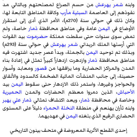
وابنه
شمر يهرعش
من حسم الصراع لمصلحتهم وبالتالي مد
نفوذهم إلى العاصمة
السبئية
مأرب
وكافة المناطق التابعة لها،
وكان ذلك في حوالي سنة (270م)، الأمر الذي أدى إلى استقرار
الأوضاع في
اليمن
عامة وفي مناطق محافظة
ذمار
خاصة، ولم
تمض سوى سنوات حتى سقطت مملكة
حضرموت
بيد القوات
التي أرسلها الملك الريداني
شمر يهرعش
في حوالي سنة (293م)
وبذلك تم توحيد
اليمن
بالجملة، وبدأ عصر جديد اشتهرت فيه
مناطق محافظة
ذمار
وازدهرت ازدهاراً كبيراً تمثل في إعادة بناء
المدن والمراكز الحضارية وما يرافقها من
قصور
ومعابد وأسوار
حصينة، إلى جانب المنشآت المائية الضخمة كالسدود والأنفاق
والحواجز وغيرها، واستمر ذلك الازدهار حتى سقوط
اليمن
بيد
الأحباش
، الذين دمروا معظم الحضارات والمدن
الحميرية
وخاصة في محافظة
ذمار
، ويعد اكتشاف تمثالي
ذمار علي يهبر
وابنه
ثأران يهنعم
في منطقة
النخلة الحمراء
دليلاً على المستوى
الحضاري الرفيع الذي بلغته
اليمن
في عهديهما.
إحدى القطع الأثرية المعروضة في متحف بينون التاريخي