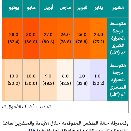
الشهر
يناير
فبراير
مارس
أبريل
مايو
يونيو
ي
متوسط
درجة
0
28.0
30.0
27.0
26.0
26.0
24.0
الحرارة
(84.2)
(82.4)
(86.0)
(80.6)
(78.8)
(78.8)
(75.2)
الكبرى
°م (°ف)
متوسط
درجة
0
10.0
10.0
9.0
6.0
1.0
−1.0
الحرارة
(53.6)
(50.0)
(50.0)
(48.2)
(42.8)
(33.8)
(30.2)
الصغرى
°م (°ف)
المصدر: أرشيف الأحوال الج
ولمعرفة حالة الطقس المتوقعه خلال الأربعة والعشرين ساعة
القادمة والاسبوع القادم لمحافظة ذمار اضغط
هنا