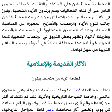
المحافظة محافظين على العادات والتقاليد الأصيلة، ويحرص
الناس على أن تقام الفعاليات وهم يرتدون الأزياء الشعبية، وتبرز
في الأعراس خصائص ومميزات، لكل من مديريات المحافظة من
جانب تنوع الأزياء والرقصات والأهازيج المعبرة عن المناسبة
المعينة. وتشترك المناطق المتجاورة في مسميات الرقصات
وطريقة أدائها، وتظهر بعض الفروق في الرقصات الشعبية كلما
اتجهنا غرباً لنجدها مختلفة تماماً في أطراف وصاب السافل
القريبة من سهل تهامة.
الآثار القديمة والإسلامية
قطعة اثرية من متحف بينون
تمتلك محافظة
ذمار
مقومات سياحية متنوعة وعلى مستوى
عالمي، وخاصة السياحة التاريخية والأثرية، فقد تم اكتشاف أكثر
من (500) موقع أثري داخل محافظة
ذمار
ولا يزال الرقم يتصاعد
كل يوم، وتغطي آثار محافظة
ذمار
كافة المراحل التاريخية،