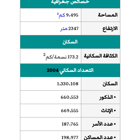
خصائص جغرافية
المساحة
9،495
كم²
الارتفاع
2347
متر
السكان
2
الكثافة السكانية
173.2 نسمة/كم
التعداد السكاني
2004
السكان
1٬330٬108
• الذكور
660٬553
• الإناث
669٬555
• عدد الأسر
187٬765
• عدد المساكن
198٬977