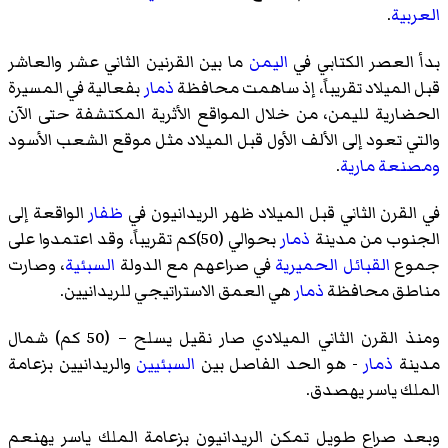
العربية
.
بدأ العصر الكتابي في
اليمن
ما بين القرنين الثاني عشر والعاشر
قبل الميلاد تقريباً، إذ ساهمت محافظة
ذمار
بفعالية في المسيرة
الحضارية
لليمن
، من خلال المواقع الأثرية المكتشفة حتى الآن
والتي تعود إلى الألف الأول قبل الميلاد مثل موقع
الشعب الأسود
ومصنعة مارية
.
في القرن الثاني قبل الميلاد ظهر
الريدانيون
في
ظفار
الواقعة إلى
الجنوب من مدينة
ذمار
بحوالي (50)كم تقريباً، وقد اعتمدوا على
جموع
القبائل الحميرية
في صراعهم مع الدولة
السبئية
، وصارت
مناطق محافظة
ذمار
هي العمق الاستراتيجي للريدانيين.
ومنذ القرن الثاني الميلادي صار
نقيل يسلح
– (50 كم) شمال
مدينة
ذمار
- هو الحد الفاصل بين
السبئيين
والريدانيين
بزعامة
الملك
ياسر يهصدق
.
وبعد صراع طويل تمكن
الريدانيون
بزعامة الملك
ياسر يهنعم