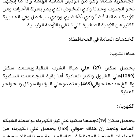
الجعفرية شمالاً وهو من الوديان المائية الهامة وإذا ما إتجهنا
نحو الجنوب وجدنا وادي النخوش الذي يمر بعزلة الأجراف ومن
الأودية المائية أيضاً وادي ألأخضري ووادي سيخمل وفي المديرية
الكثير من الأودية الصغيرة التي تلتقي بالأودية الرئيسية.
الخدمات العامة في المحافظة:
مياه الشرب:
يحصل سكان (27) علي مياة الشرب النقية.ويعتمد سكان
(1089)علي الغيول والابار العادية أما بقية التجمعات السكنية
والبالغ عددها حوالي(469) يعتمدو علي البرك والسوائل والحواجز
المائية.
الكهرباء:
يحصل سكان (19)تجمعا سكنيا علي تيار الكهرباء بواسطة الشبكة
العامة ونجد إن هناك حوالي (158) يحصل علي الكهرباء من
المولدات الخاصة المتوفرة في تلك المديرية مع ذلك فإن معظم