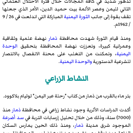
تدهور شديد في كافة المجالات خلال فترة
الاحتلال العثماني
الثاني لليمن
وعصر الأئمة بيت حميد الدين
، الأمر الذي جعلها
تقف بقوة إلى جانب
الثورة اليمنية
المباركة التي اندلعت في
26 / 9
/ 1962م
.
ومنذ قيام الثورة شهدت محافظة
ذمار
نهضة علمية وثقافية
وعمرانية كبيرة، وتعززت نهضة المحافظة بتحقيق
الوحدة
اليمنية
، وتمكنت من التغلب على
محنة الانفصال
بالانتصار
للشرعية الدستورية
والوحدة اليمنية
.
النشاط الزراعي
بئر ماء بالقرب من ذمار من كتاب "رحلة عبر اليمن"
لوليام بلاكوود
.
أكدت الدراسات الأثرية وجود نشاط زراعي في محافظة
ذمار
منذ
(7000) سنة، وذلك من خلال تحليل إرسابات التربة في
سد أضرعة
الموجود شرق مدينة
ذمار
، ومنذ ذلك الحين يمارس السكان
الزراعة دون توقف مستفيدين من تنوع تضاريس المحافظة، بين