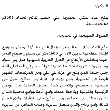
السكان:
يبلغ عدد سكان المديرية علي حسب نتائج تعداد 2004م
148762نسمة
الظروف الطبيعية في المديرية:
تبلغ المديرية في الغالب من الجبال التي تتخللها الوديان، ويتراوح
ارتفاع سطحها ما بين 380 الي 1600 متر عن مستوى سطع البحر
حيث ينخفض الأرتفاع في العزل الغربية السهلية مثل بني سواد
وجربان والداشر ويزداد كلما اتجهنا شرقاً ليصل إلي اقصاه في قمة
جبل جبانة الذي يقع في عزلة بني علي ومن المرتفعات الشهير
غيضاً في المديرية جبل نهيد في عزلة بني صالح، جبل بني
مسعود والمصباح. وتتخلل هذه الجبال العديد من الوديان
الرئيسية والفرعية ويلاحظ امتداد وادي أدمة ووادي محنبة اللذان
يمران بعزلتي بني معانس وبني صالح حتي يلتقيان بوادي العين
كذلك وادي رماح والذي يفصل مديرية وصاب السافل عن مديرية