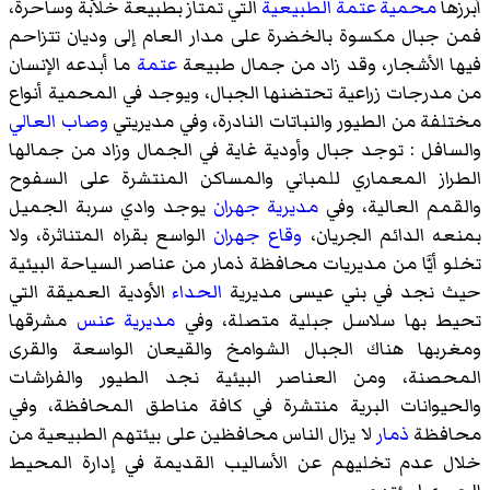
أبرزها
محمية عتمة الطبيعية
التي تمتاز بطبيعة خلاّبة وساحرة،
فمن جبال مكسوة بالخضرة على مدار العام إلى وديان تتزاحم
فيها الأشجار، وقد زاد من جمال طبيعة
عتمة
ما أبدعه الإنسان
من مدرجات زراعية تحتضنها الجبال، ويوجد في المحمية أنواع
مختلفة من الطيور والنباتات النادرة، وفي مديريتي
وصاب العالي
والسافل : توجد جبال وأودية غاية في الجمال وزاد من جمالها
الطراز المعماري للمباني والمساكن المنتشرة على السفوح
والقمم العالية، وفي
مديرية جهران
يوجد
وادي سربة
الجميل
بمنعه الدائم الجريان،
وقاع جهران
الواسع بقراه المتناثرة، ولا
تخلو أيَّا من مديريات محافظة ذمار من عناصر السياحة البيئية
حيث نجد في
بني عيسى
مديرية
الحداء
الأودية العميقة التي
تحيط بها سلاسل جبلية متصلة، وفي
مديرية عنس
مشرقها
ومغربها هناك الجبال الشوامخ والقيعان الواسعة والقرى
المحصنة، ومن العناصر البيئية نجد الطيور والفراشات
والحيوانات البرية منتشرة في كافة مناطق المحافظة، وفي
محافظة
ذمار
لا يزال الناس محافظين على بيئتهم الطبيعية من
خلال عدم تخليهم عن الأساليب القديمة في إدارة المحيط