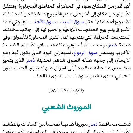
أكبر قدر من السكان سواء في المراكز أو المناطق المجاورة، وتنتقل
الأسواق من مكان إلى آخر على مدار الأسبوع متخذة من أسماء أيام
الأسبوع أسماء لها، مثل
سوق السبت
-
سوق الأحد
... الخ، وفي هذه
الأسواق يتم بيع المنتجات الزراعية والحيوانية إلى جانب مختلف
المنتجات الحرفية التي ينتجها أبناء القرى المجاورة للأسواق. وفي
مدينة
ذمار
يوجد سوق أسبوعي مثله مثل باقي الأسواق الشعبية
الأخرى، ويسمى
سوق الربوع
، نسبة إلى اليوم الذي يكون فيه وهو
الأربعاء، إلى جانبه هناك السوق الدائم لمدينة
ذمار
الذي يتميز
بتخصص منتجاته منقسماً إلى أسواق منها : سوق الحب، سوق
الجنابي، سوق القشر، سوق السلب، سوق اللقمة.
وادي سربة الشهير
الموروث الشعبي
تمتلك محافظة
ذمار
موروثاً شعبياً ضخماً من العادات والتقاليد
الأصيلة التي لا يزال الناس يمارسونها في المناسبات الاجتماعية