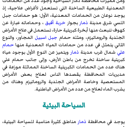
ومن مميزات محافظة ذمار السياحية وجود عدد من الحمامات
المعدنية الطبيعية الساخنة التي تستعمل لأغراض علاجية، إذ
يوجد نوعان من الحمامات المعدنية، الأول: هو حمامات
جبل
اللسي
شرق مدينة
ذمار
بجوار
خربة أفيق
، وحماماته عبارة عن
كهوف تنبعث منها أبخرة كبريتية حارة، تستعمل في علاج الأمراض
الجلدية والروماتيزم، ومثله حمام
جبل اسبيل
المجاور، والنوع
الثاني يتمثل في عدد من حمامات المياه المعدنية منها
حمام
علي
شمال غرب مدينة
ذمار
ويتميز عن النوع الأول بوجود مياه
كبريتية ساخنة تخرج من باطن الأرض، وإلى جانب حمام علي
هناك عدد من الحمامات الكبريتية الساخنة المماثلة موزعة في
مديريات المحافظة يقصدها الناس لعلاج بعض الأمراض
المستعصية وخاصة الأمراض الجلدية والروماتيزم وهناك من
يشرب الماء لعلاج من عدد من الأمراض الباطنية.
السياحة البيئية
يوجد في محافظة
ذمار
مناطق كثيرة مناسبة للسياحة البيئية،