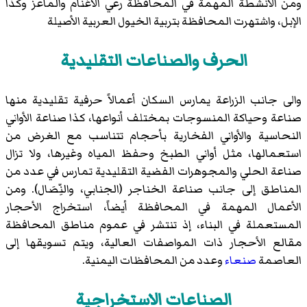
ومن الأنشطة المهمة في المحافظة رعي الأغنام والماعز وكذا
الإبل، واشتهرت المحافظة بتربية
الخيول العربية الأصيلة
الحرف والصناعات التقليدية
والى جانب الزراعة يمارس السكان أعمالاً حرفية تقليدية منها
صناعة وحياكة المنسوجات بمختلف أنواعها، كذا صناعة الأواني
النحاسية والأواني الفخارية بأحجام تتناسب مع الغرض من
استعمالها، مثل أواني الطبخ وحفظ المياه وغيرها، ولا تزال
صناعة الحلي والمجوهرات الفضية التقليدية تمارس في عدد من
المناطق إلى جانب صناعة الخناجر (
الجنابي، والنِّصَال
). ومن
الأعمال المهمة في المحافظة أيضاً، استخراج الأحجار
المستعملة في البناء، إذ تنتشر في عموم مناطق المحافظة
مقالع الأحجار ذات المواصفات العالية، ويتم تسويقها إلى
العاصمة
صنعاء
وعدد من المحافظات اليمنية.
الصناعات الاستخراجية