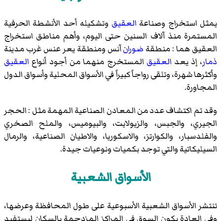
يمثل استخراج وصناعة
العقيق
وتشكيله أحد الأنشطة الحرفية
المستمرة منذ آلاف السنين حتى اليوم، وأهم مناطق استخراج
العقيق هما : منطقة
ضوران
آنس
ومنطقة
يعر عنس
غرب مدينة
ذمار
، إذ يعد
العقيق
المستخرج منهما من أجود أنواع
العقيق
وأكثرها شهرة، وتلقى رواجاً كبيراً في الأسواق المحلية وأسواق الدول
المجاورة.
وقد تم اكتشاف عدد من المعادن الصناعية المهمة مثل : الحجر
الجيري، والجبس، والزيولايت، والبيوميس، والملح الصخري
والفلدسبار، والكوارتز، والاسكوريا، والاطيان الصناعية، والرمال
السيليكاتية والتي توجد بكميات ونوعيات جيدة.
الأسواق الشعبية
تنتشر الأسواق الشعبية الأسبوعية على طول المحافظة وعرضها،
وفي العادة يكون السوق في المراكز المزدحمة بالسكان ليستفيد