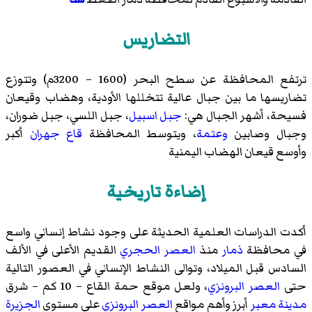
التضاريس
ترتفع المحافظة عن سطح البحر (1600 – 3200م) وتتوزع
تضاريسها ما بين جبال عالية تتخللها الأودية، وهضاب وقيعان
فسيحة، أشهر الجبال هي:
جبل اسبيل
،
جبل اللسي
،
جبل ضوران
،
وجبال
وصابين
وعتمة
، ويتوسط المحافظة
قاع جهران
أكبر
وأوسع قيعان الهضاب اليمنية
إضاءة تاريخية
أكدت الدراسات العلمية الحديثة على وجود نشاط إنساني واسع
في محافظة
ذمار
منذ
العصر الحجري
القديم الأعلى في الألف
السادس قبل الميلاد، وتوالى النشاط الإنساني في العصور التالية
حتى
العصر البرونزي
، ولعل موقع
حمة القاع
– 10 كم – شرق
مدينة معبر
أبرز وأهم مواقع
العصر البرونزي
على مستوى
الجزيرة