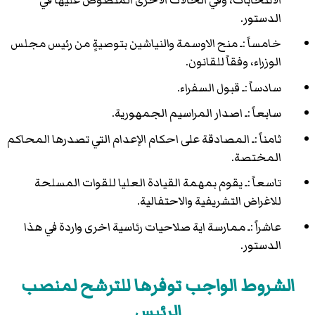
الدستور.
خامساً :ـ منح الاوسمة والنياشين بتوصيةٍ من رئيس مجلس
الوزراء، وفقاً للقانون.
سادساً :ـ قبول السفراء.
سابعاً :ـ اصدار المراسيم الجمهورية.
ثامناً :ـ المصادقة على احكام الإعدام التي تصدرها المحاكم
المختصة.
تاسعاً :ـ يقوم بمهمة القيادة العليا للقوات المسلحة
للاغراض التشريفية والاحتفالية.
عاشراً :ـ ممارسة اية صلاحيات رئاسية اخرى واردة في هذا
الدستور.
الشروط الواجب توفرها للترشح لمنصب
الرئيس