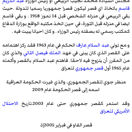
مجلس السيادة محمد نجيب الربيعي أو رئيس الوزراء
عبد الكريم
قاسم
باتخاذ اي قصر ليكون قصرا جمهوريا رسميا للدولة .حيث
بقي الربيعي في منزله الشخصي قبل 14 تموز 1958 . و بقي قاسم
ايضا في منزله قبل الثورة، في حين اتخذ مكتبه الواقع بوزارة الدفاع
كمكتب رسمي له بصفته رئيس الوزراء . و كان احيانا يبيت فيه .
و مع تولي
عبد السلام عارف
الحكم في عام 1963 فقد ركز اهتمامه
على القصر الذي كان يبنى في عهد
الملك فيصل الثاني
والذي كان
من المقرر أن يتزوج فيه لاحقا. فاهتم عبد السلام بالقصر وأكمله
عام 1965 أول
قصر جمهوري
للعراق
منظر جوي للقصر الجمهوري. والذي غيرت الحكومة العراقية
اسمه إلى قصر الحكومة عام 2009
وقد استمر كقصر جمهوري حتى عام 2003.تاريخ
الاحتلال
الأمريكي للعراق
قصر الفاو في فبراير 2005إذ