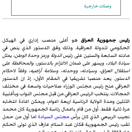
وصلات خارجية
رئيس جمهورية العراق
هو أعلى منصب إداري في الهيكل
الحكومي للدولة العراقية. وذلك وفق الدستور الذي ينص في
مادته السابعة والستين على
رئيس الدولة ورمز وحدة الوطن، يمثل
سيادة البلاد، ويسهر على ضمان الالتزام بالدستور، والمحافظة على
استقلال العراق، وسيادته، ووحدته، وسلامة أراضيه، وفقاً لاحكام
الدستور
. يعد منصبا تشريفيا في المقام الأول، إذ ان الدستور
العراقي منح رئيس مجلس الوزراء صلاحيات واسعة في مختلف
المجالات. ينتخب الرئيس العراقي من قبل مجلس النواب وبأغلبية
الثلثين ومدة الولاية الرئاسية اربعة اعوام، ويمكن اعادة انتخابه
مرة ثانية فقط. أول من قام باعمال رئاسة الجمهورية كان محمد
نجيب الربيعي الذي كان يرأس
مجلس السيادة
اما أول من حمل
لقب رئيس الجمهورية فكان عبد السلام عارف الذي تولى الحكم
عام 1963. الرئيس الحالي للعراق هو برهم صالح