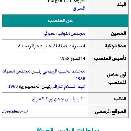
البلد
العراق
عن المنصب
المعين
مجلس النواب العراقي
مدة الولاية
4 سنوات قابلة للتجديد مرة واحدة
تأسيس المنصب
14 تموز 1958
محمد نجيب الربيعي
رئيس
مجلس السيادة
أول حامل
1958
للمنصب
عبد السلام عارف
رئيس الجمهورية
1963
النائب
نائب رئيس جمهورية العراق
الموقع الرسمي
p://presidency.iq/
سلطات الرئيس العراقي