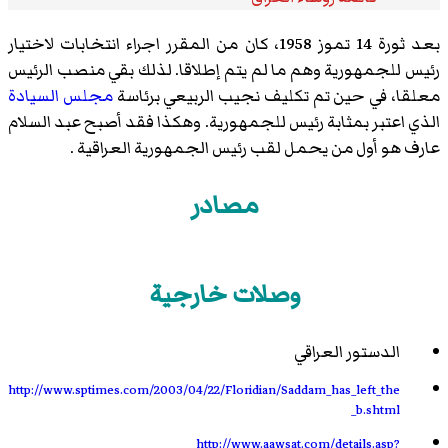
بعد ثورة 14 تموز 1958، كان من المقرر اجراء انتخابات لاختيار
رئيس للجمهورية وهم ما لم يتم إطلاقا. لذلك بقي منصب الرئيس
معلقا، في حين تم تكليف نجيب الربيعي برئاسة
مجلس السيادة
الذي اعتبر بمثابة رئيس للجمهورية. وهكذا فقد أصبح عبد السلام
عارف هو أول من يحمل لقب رئيس الجمهورية العراقية .
مصادر
وصلات خارجية
الدستور العراقي
http://www.sptimes.com/2003/04/22/Floridian/Saddam_has_left_the
_b.shtml
http://www.aawsat.com/details.asp?