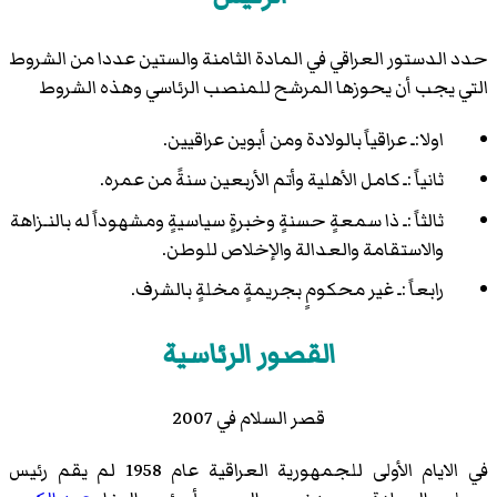
حدد الدستور العراقي في المادة الثامنة والستين عددا من الشروط
التي يجب أن يحوزها المرشح للمنصب الرئاسي وهذه الشروط
اولا:ـ عراقياً بالولادة ومن أبوين عراقيين.
ثانياً :ـ كامل الأهلية وأتم الأربعين سنةً من عمره.
ثالثاً :ـ ذا سمعةٍ حسنةٍ وخبرةٍ سياسيةٍ ومشهوداً له بالنـزاهة
والاستقامة والعدالة والإخلاص للوطن.
رابعاً :ـ غير محكومٍ بجريمةٍ مخلةٍ بالشرف.
القصور الرئاسية
قصر السلام في 2007
في الايام الأولى للجمهورية العراقية عام 1958 لم يقم رئيس