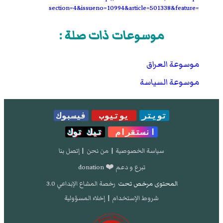
section=4&issueno=10994&article=501338&feature=
موسوعات ذات صلة :
موسوعة العراق
موسوعة السياسة
تويتر
يوتيوب
فيسبوك
انستقرام
تيك توك
سياسة الخصوصية
|
من نحن
|
إتصل بنا
تبرع و دعم ❤️ donation
المحتوى مرخص تحت
رخصة المشاع الإبداعي 3.0
شروط الإستخدام
|
إخلاء المسؤولية