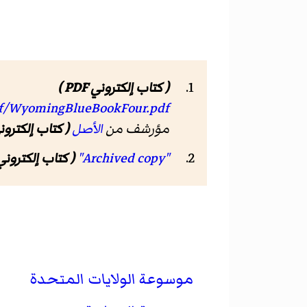
( كتاب إلكتروني PDF )
pdf/WyomingBlueBookFour.pdf
مؤرشف من
الأصل
( كتاب إلكتروني DF
"Archived copy"
( كتاب إلكتروني PDF 
موسوعة الولايات المتحدة