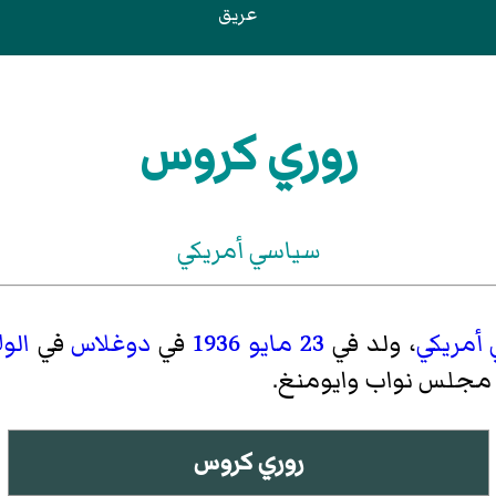
عريق
روري كروس
سياسي أمريكي
أمريكي
، ولد في
23 مايو
1936
في
دوغلاس
في
الو
جلس نواب وايومنغ.
روري كروس