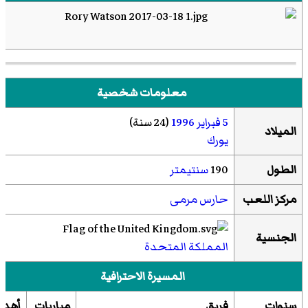
معلومات شخصية
5 فبراير
1996
(24 سنة)
الميلاد
يورك
الطول
190
سنتيمتر
مركز اللعب
حارس مرمى
الجنسية
المملكة المتحدة
المسيرة الاحترافية
سنوات
فريق
مباريات
أهدا