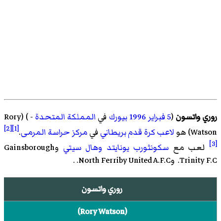
روري واتسون
(
5 فبراير
1996
بيورك
في
المملكة المتحدة
- ) (
Rory
[2]
[1]
Watson
)‏ هو
لاعب كرة قدم
بريطاني
في
مركز
حراسة المرمى
.
[3]
لعب مع
سكونثورب يونايتد
وهال سيتي
وGainsborough
Trinity F.C.
وNorth Ferriby United A.F.C.
.
روري واتسون
(
Rory Watson
)‏