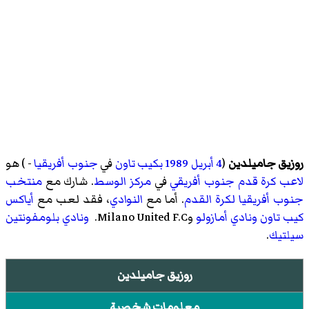
روزيق جاميلدين
(
4 أبريل
1989
بكيب تاون
في
جنوب أفريقيا
- ) هو
لاعب كرة قدم
جنوب أفريقي
في
مركز
الوسط
. شارك مع
منتخب
جنوب أفريقيا لكرة القدم
. أما مع
النوادي
، فقد لعب مع
أياكس
كيب تاون
ونادي أمازولو
وMilano United F.C.
ونادي بلومفونتين
سيلتيك
.
روزيق جاميلدين
معلومات شخصية