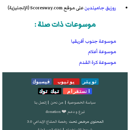
روزيق جاميلدين
على موقع Scoresway.com
(الإنجليزية)
موسوعات ذات صلة :
موسوعة جنوب أفريقيا
موسوعة أعلام
موسوعة كرة القدم
تويتر
يوتيوب
فيسبوك
انستقرام
تيك توك
سياسة الخصوصية
|
من نحن
|
إتصل بنا
تبرع و دعم ❤️ donation
المحتوى مرخص تحت
رخصة المشاع الإبداعي 3.0
شروط الإستخدام
|
إخلاء المسؤولية