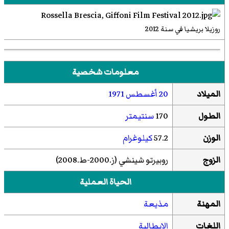
روزيلا بريشيا في سنة 2012
معلومات شخصية
الميلاد
20 أغسطس
1971
الطول
170
سنتيمتر
الوزن
57.2
كيلوغرام
الزوج
روبيرتو شينشي (ز.2000-ط.2008)
الحياة العملية
المهنة
مذيعة
اللغات
الإيطالية