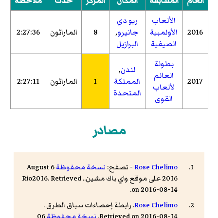
العام
المسابقة
المكان
المركز
حدث
ملاحظة
الألعاب
ريو دي
2016
الأولمبية
جانيرو
,
8
الماراثون
2:27:36
الصيفية
البرازيل
بطولة
لندن
,
العالم
2017
المملكة
1
الماراثون
2:27:11
لألعاب
المتحدة
القوى
مصادر
Rose Chelimo
- تصفح:
نسخة محفوظة
6 August
2016 على موقع واي باك مشين.. Rio2016. Retrieved
on 2016-08-14.
Rose Chelimo
.
رابطة إحصاءات سباق الطرق
.
Retrieved on 2016-08-14.
نسخة محفوظة
06