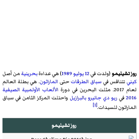
روز تشيليمو
(ولدت في
12 يوليو
1989
) هي عداءة
بحرينية
من أصل
كيني
تتنافس في
سباق الطرقات
حتى
الماراثون
. هي بطلة العالم
لعام 2017. مثلت البحرين في دورة
الألعاب الأولمبية الصيفية
2016
في
ريو دي جانيرو
بالبرازيل
واحتلت المركز الثامن في سباق
[1]
الماراثون للسيدات.
روز تشيليمو