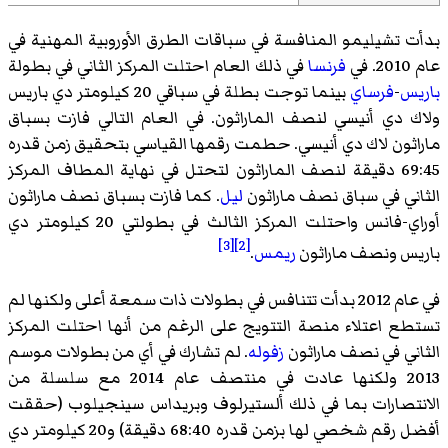
بدأت تشيليمو المنافسة في سباقات الطرق الأوروبية المهنية في
عام 2010. في
فرنسا
في ذلك العام احتلت المركز الثاني في بطولة
باريس
-
فرساي
بينما توجت بطلة في سباقي 20 كيلومتر دي باريس
ولاك دي أنيسي لنصف الماراثون. في العام التالي فازت بسباق
ماراثون لاك دي أنيسي. حطمت رقمها القياسي بتحقيق زمن قدره
69:45 دقيقة لنصف الماراثون لتحتل في نهاية المطاف المركز
الثاني في سباق نصف ماراثون
ليل
. كما فازت بسباق نصف ماراثون
أوراي-فانس واحتلت المركز الثالث في بطولتي 20 كيلومتر دي
[3]
[2]
باريس ونصف ماراثون
ريمس
.
في عام 2012 بدأت تتنافس في بطولات ذات سمعة أعلى ولكنها لم
تستطع اعتلاء منصة التتويج على الرغم من أنها احتلت المركز
الثاني في نصف ماراثون
زفوله
. لم تشارك في أي من بطولات موسم
2013 ولكنها عادت في منتصف عام 2014 مع سلسلة من
الانتصارات بما في ذلك ألستيرلوف وبريداس سينجيلوب (حققت
أفضل رقم شخصي لها بزمن قدره 68:40 دقيقة) و20 كيلومتر دي