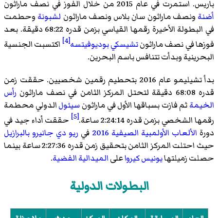
باريس. استمرت في عام 2015 من خلال الفوز في نصف ماراثون
أضنة
ونصف ماراثون سان بلاس ونصف ماراثون
لشبونة
وحطمت
في البطولة الأخيرة رقمها القياسي بزمن قدره 68:22 دقيقة. بعد
[4]
فوزها في نصف ماراثون
تشيسكي بوديوفيتسه
اكتسبت الجنسية
البحرينية وبدأت تتنافس باسم البحرين.
بدأ تشيليمو عام 2016 بتحطيم رقمين شخصيين. حققت زمن
قدره 68:08 دقيقة لتحتل المركز الثامن في نصف ماراثون
رأس
الخيمة
ثم فازت بسباقها الأول في ماراثون
سيئول
الدولي محطمة
[5]
رقمها الشخصي بزمن قدره 2:24:14 ساعة.
حققت أداء جيد في
دورة
الألعاب الأولمبية الصيفية 2016
في
ريو دي جانيرو
بالبرازيل
حيث احتلت المركز الثامن بتحقيق زمن قدره 2:27:36 ساعة بينما
حصلت زميلتها
يونيس كيروا
على
الميدالية الفضية
.
البطولات الدولية