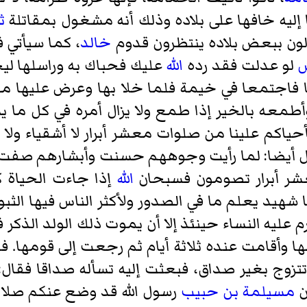
ليه خافها على بلاده وذلك أنه مشغول بمقاتلة
ث
ون ببعض بلاده ينتظرون قدوم
خالد
، كما سيأتي 
ش
لو عدلت فقد رده
الله
عليك فحباك به وراسلها لي
يها فاجتمعا في خيمة فلما خلا بها وعرض عليها 
معه بالخير إذا طمع ولا يزال أمره في كل ما 
ياكم علينا من صلوات معشر أبرار لا أشقياء ولا 
وقال أيضا: لما رأيت وجوههم حسنت وأبشارهم صفت 
عشر أبرار تصومون فسبحان
الله
إذا جاءت الحياة 
 شهيد يعلم ما في الصدور ولأكثر الناس فيها الثبو
رم عليه النساء حينئذ إلا أن يموت ذلك الولد الذكر
ا وأقامت عنده ثلاثة أيام ثم رجعت إلى قومها. ف
 تتزوج بغير صداق، فبعثت إليه تسأله صداقا فقال:
ن
مسيلمة بن حبيب
رسول الله قد وضع عنكم صلات