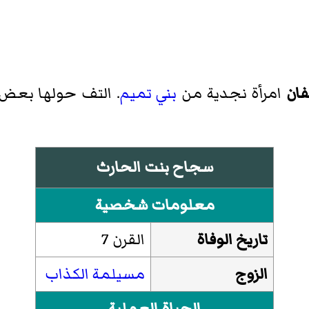
ان
امرأة نجدية من
بني تميم
. التف حولها بعض 
سجاح بنت الحارث
معلومات شخصية
تاريخ الوفاة
القرن 7
الزوج
مسيلمة الكذاب
الحياة العملية