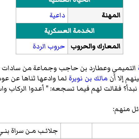
المهنة
داعية
الخدمة العسكرية
المعارك والحروب
حروب الردة
التميمي
وعطارد بن حاجب
وجماعة من سادات أ
نهم إلا أن
مالك بن نويرة
لما وادعها ثناها عن ع
نبدأ؟ فقالت لهم فيما تسجعه: " أعدوا الركاب واس
ئل منهم:
جلائـب مـن سراة بنـي أ