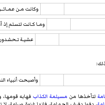
وكانت مـن عمـائــر 
ومـا كـانت لتسلم إذ أتي
عشيـة تـحشدون لـ
لك:
وأصبحت أنبياء النا
امة
لتأخذها من
مسيلمة الكذاب
فهابه قومها، و
امة
، دفوا دفيف الحمامة، فإنها غزوة صرامة، لا 