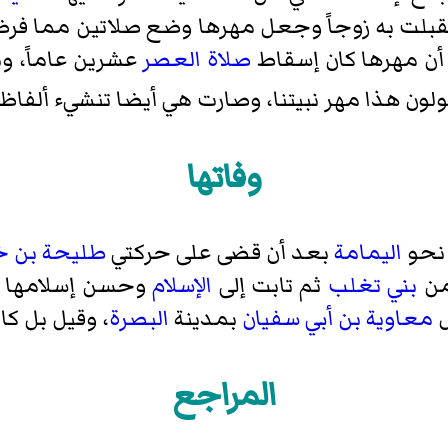
فقبلت به زوجاً وجعل مهرها وضع صلاتين مما فر
أن مهرها كان إسقاط
صلاة العصر
عشرين عاماً، و
ولون هذا مهر نبيتنا، وصارت هي أيضا تنشيء ألفا
وفاتها
 نحو
اليمامة
بعد أن قضى على حركتي
طليحة بن خ
من
بني تغلب
ثم تابت إلى
الإسلام
وحسن إسلامها 
ل
معاوية بن أبي سفيان
بمدينة
البصرة
، وقيل بل كا
المراجع