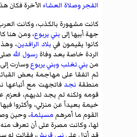
الفجر
وصلاة العشاء
الآخرة فكان هذا
كانت مشهورة بالكذب، وكانت العرب 
جهة أبيها إلى
بني يربوع
، ومن هنا كا
كانوا يقيمون في
بلاد الرافدين
، وهذا
الردة خاصة بعد وفاة
رسول الله
صلى 
من
بني تغلب
وبني يربوع
وسارت إلى
ثم اتفقا على مهاجمة بعض القبائ
منطقة
نجد
فاتجهت مع أتباعها ن
قومه ولكنه لم يجد لديهم، فعزم ع
خيمة بعيداً عن منزلي، وأكثروا فيه
القوم ما أمرهم
مسيلمة
، وحين وص
لها، وكانت مصرة على أن تعرف منه 
قد أنزل على
نبي
قريش
، فقالت له سج