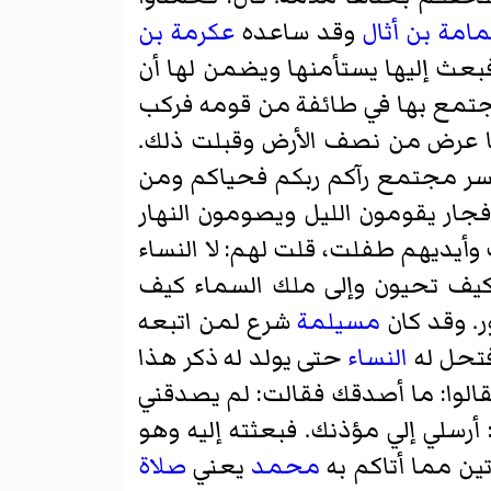
مامة بن أثال
وقد ساعده
عكرمة بن
فبعث إليها يستأمنها ويضمن لها أن
جتمع بها في طائفة من قومه فركب
ما عرض من نصف الأرض وقبلت ذلك.
يسر مجتمع رآكم ربكم فحياكم ومن
فجار يقومون الليل ويصومون النهار
وأيديهم طفلت، قلت لهم: لا النساء
كيف تحيون وإلى ملك السماء كيف
ر. وقد كان
مسيلمة
شرع لمن اتبعه
 فتحل له
النساء
حتى يولد له ذكر هذا
قالوا: ما أصدقك فقالت: لم يصدقني
 أرسلي إلي مؤذنك. فبعثته إليه وهو
ين مما أتاكم به
محمد
يعني
صلاة