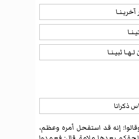
آخريـنـا
ـنـا
هـا ثبيـنـا
س ذكرانا
قالوا: إنه قد استفحل أمره وعظم،
تلحقكم بعدها ملامة. قال: فعمدوا