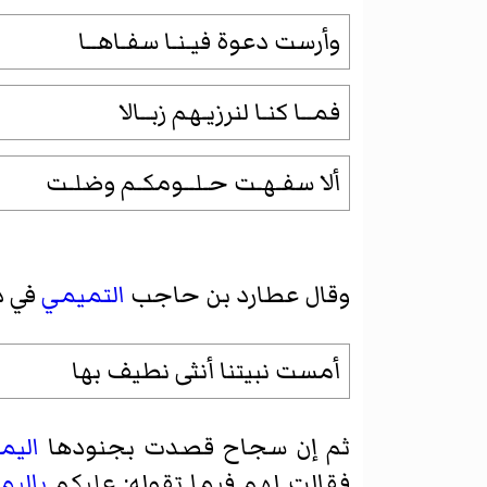
وأرست دعوة فيـنـا سفـاهــا
فمــا كنـا لنرزيـهم زبــالا
ألا سفـهـت حـلــومكـم وضلـت
وقال
عطارد بن حاجب
التميمي
في ذ
أمست نبيتنا أنثى نطيف بها
ثم إن سجاح قصدت بجنودها
اليم
فقالت لهم فيما تقوله: عليكم
باليم