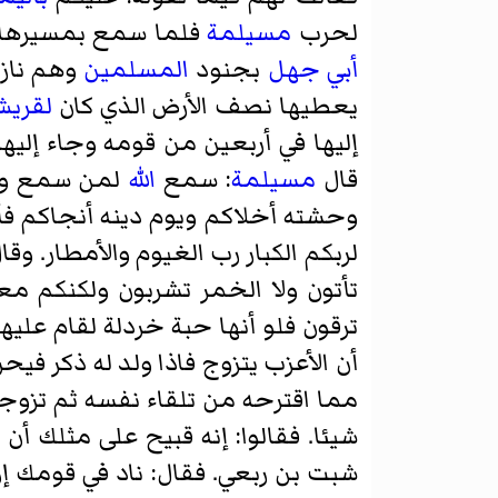
لحرب
مسيلمة
فلما سمع بمسيرها إ
أبي جهل
بجنود
المسلمين
وهم نازل
يعطيها نصف الأرض الذي كان
لقري
إليها في أربعين من قومه وجاء إل
قال
مسيلمة
: سمع
الله
لمن سمع وأط
وحشته أخلاكم ويوم دينه أنجاكم فأح
لربكم الكبار رب الغيوم والأمطار. 
تأتون ولا الخمر تشربون ولكنكم م
ترقون فلو أنها حبة خردلة لقام عليها
أن الأعزب يتزوج فاذا ولد له ذكر فيح
مما اقترحه من تلقاء نفسه ثم تزوجه
شيئا. فقالوا: إنه قبيح على مثلك أن
شبت بن ربعي
. فقال: ناد في قومك إ