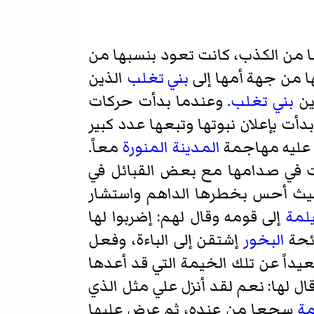
ها من الكذب، كانت تعود بنسبها من
ها من جهة أمها إلى
بني تغلب
الذين
ين
بني تغلب
. وعندما بدأت حركات
بدأت بإعلان نبوتها وتبعها عدد كبير
عليه مهاجمة
المدينة المنورة
معاً.
ت في صدامها مع بعض القبائل في
ث أحس بخطرها الداهم واستشار
لمة
إلى قومه وقال لهم: إضربوا لها
ائحة
البخور
إشتقن إلى الباءة، وفعل
يداً عن تلك الخيمة التي قد أعدها
قال لها: نعم لقد أنزل علي مثل الذي
ة
سجعا من عنده، ثم عرض عليها