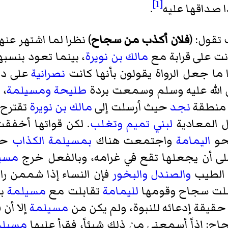
[1]
 صداقها عليه
.
تقول: (
فلان أكذب من سجاح
) نظرا لما اشتهر عن
نت على قرابة مع
مالك بن نويرة
، بينما تعود بنسب
 ما جعل الرواة يقولون بأنها كانت
نصرانية
على د
الله عليه وسلم وسمعت بردة
طليحة
ومسيلمة
، 
 منطقة
نجد
حيث أرسلت إلى
مالك بن نويرة
تقترح 
ل المعادية
لبني تميم
وتغلب
. لكن قواتها أخفق
حو
اليمامة
واجتمعت هناك
بمسيلمة الكذاب
حي
لى أن يجعلها تقع في غرامه، وبالفعل خرج
مسي
ا الطيب
والصندل
والبخور
فإن النساء إذا شممن ر
لت سجاح وقومها
لليمامة
تقابلت مع
مسيلمة
بع
حقيقة إدعائه للنبوة، ولم يكن من
مسيلمة
إلا أن 
اح: إذاً أسمعني من ذلك شيئاً، فقرأ عليها
مسيلم