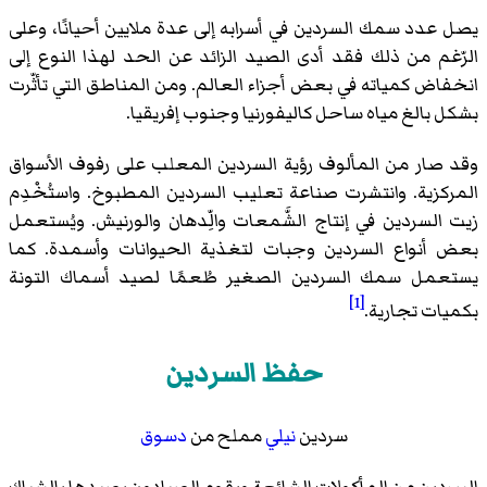
يصل عدد سمك السردين في أسرابه إلى عدة ملايين أحيانًا، وعلى
الرّغم من ذلك فقد أدى الصيد الزائد عن الحد لهذا النوع إلى
انخفاض كمياته في بعض أجزاء العالم. ومن المناطق التي تأثّرت
بشكل بالغ مياه ساحل كاليفورنيا وجنوب إفريقيا.
وقد صار من المألوف رؤية السردين المعلب على رفوف الأسواق
المركزية. وانتشرت صناعة تعليب السردين المطبوخ. واستُخْدِم
زيت السردين في إنتاج الشَّمعات والِّدهان والورنيش. ويُستعمل
بعض أنواع السردين وجبات لتغذية الحيوانات وأسمدة. كما
يستعمل سمك السردين الصغير طُعمًا لصيد أسماك التونة
[1]
بكميات تجارية.
حفظ السردين
سردين
نيلي
مملح من
دسوق