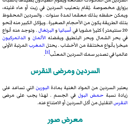
السردين من المأكولات الشائعة ويقوم الصيادون بصيدها بالشباك
بزوارق مخصوصة .يُقام بتعليب السردين في زيت أو ماء غليته،
ويمكن حفظه بذلك معقما لمدة سنوات . والسردين المحفوظ
بتلك الطريقة يكون من الأحجام الصغيرة . ويؤكل الكبير منه (نحو
20 سنتيمتر ) كثيرا مشويا في
أسبانيا
و
البرتغال
. وتوجد منه أنواع
في بحر الشمال وبحر البلطيق ويفضله
الألمان
و
الدانمركيون
مبخرا بأنواع مختلفة من الأخشاب . يحتل
المغرب
المرتبة الأولى
[2]
عالميا في تصدير سمك السردين المعلًب
.
السردين ومرضى النقرس
يعتبر السردين من المواد الغنية بمادة
البورين
التي تساعد على
زيادة نسبة
حمض البول
في الجسم . لهذا يجب على مرضى
النقرس
التقليل من أكل السردين أو الامتناع عنه.
معرض صور