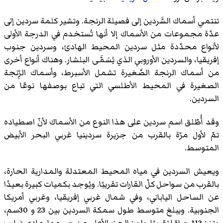
تنتمي أسماك السَّردين إلى فصيلة الرنجة. وتشير كلمة سردين إلى
عدّة مجموعات من الأسماك إلا أنها تُستخدم في الدرجة الأولى
لأنواع محدّدة مثل سردين المحيط الهادئ، وسردين جنوب
إفريقيا، والسردين الأوروبي الذي يُسَمَّى البلشار. وهناك أنواع أخرى
من أسماك الرنجة الصَّغيرة تشمل الأسبرط، وأسماك الرِّنجة
الصغيرة في المحيط الأطلسي التي تباع بوصفها نوعًا من
السردين.
وقد أُطْلق اسم سردين على هذا النوع من الأسماك لأنّ اصطياده
تمّ لأول مرّة بالقرب من جزيرة سردينيا غربي البحر الأبيض
المتوسط.
ويعيش السردين في مياه المحيط المعتدلة والمدارية الحارة،
بالقرب من سواحل كلّ القارات تقريبًا. ويُوجد بكميات كبيرة بعيدًا
عن الساحل الياباني، وفي شمال غربي إفريقيا، وغربي أمريكا
الجنوبية. ويبلغ متوسط طول سمكة السردين بين 23 و 30سم،
وتزن 113 جرامًا تقريبًا. ولون الجزء الأعلى من جسمها رمادي ضارب