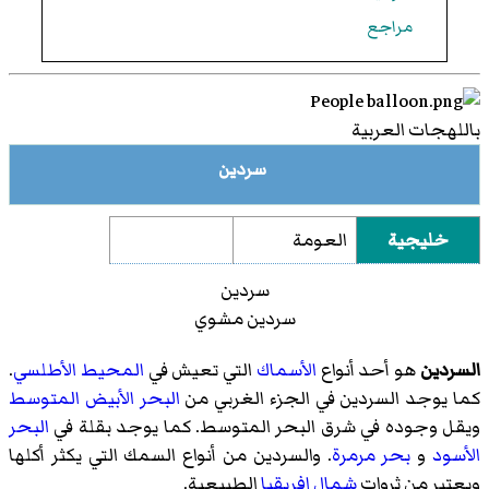
مراجع
باللهجات العربية
سردين
خليجية
العومة
سردين
سردين مشوي
السردين
هو أحد أنواع
الأسماك
التي تعيش في
المحيط الأطلسي
.
كما يوجد السردين في الجزء الغربي من
البحر الأبيض المتوسط
ويقل وجوده في شرق البحر المتوسط. كما يوجد بقلة في
البحر
الأسود
و
بحر مرمرة
. والسردين من أنواع السمك التي يكثر أكلها
ويعتبر من ثروات
شمال افريقيا
الطبيعية.