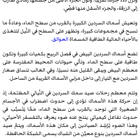
إلى الزرقة، والجزء الأسفل منها فضِّي.
وتعيش أسماك السردين الكبيرة بالقرب من سطح الماء، وعادةً ما
تسبح في مجموعات كبيرة، وتظهر على السطح في اللّيل لتتغذى
بالأحياء المائية الطافية المسماة
العوالق
.
تضع أسماك السردين البيض في فصل الربيع بكميات كبيرة وتكون
طافية على سطح الماء. وتأتي حيوانات المحيط المفترسة على
معظم البيض ويبقى القليل منه نسبيًا. وفي الغالب تنساق صغار
السردين مع التيار إلى داخل مرابي الأسماك القريبة من الساحل.
وتتم معظم رحلات صيد سمك السردين في اللّيالي المظلمة، إذ
إن حركة هذه الأسماك تؤدي إلى حدوث اضطراب في الأجسام
الصغيرة التي توجد بالقرب من سطح الماء، ممَّا يَتَسبَّب في
حدوث تفاعل كيميائي ينتج عنه ضوء يعرف بالتفسفر الأحيائي،
وهذا الضوء يُرْشِد الصيادين إلى مكان هذه الأسماك. ويتمّ صيد
أسماك السردين بنوع معيَّن من الشباك يسمى الشبكة الحافظة.