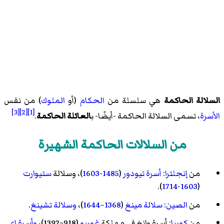
السلالة الحاكمة
هي سلسلة من
الحكام
(أو
الملوك
) من نفس
[3]
[2]
[1]
الأسرة
، تسمى السلالة الحاكمة -أيضًا- ب
العائلة الحاكمة
.
من السلالات الحاكمة الشهيرة
من
إنجلترا
:
أسرة تيودور
(
1485
-
1603
)، وسلالة
ستيوارت
).
1714
-
1603
(
من
الصين
:
سلالة مينغ
(
1368
–1644
)،
وسلالة تشينغ
.
من
كوريا
:
أسرة وانغ
في مملكة
غوريو
(918~1392)،
وأسرة إي