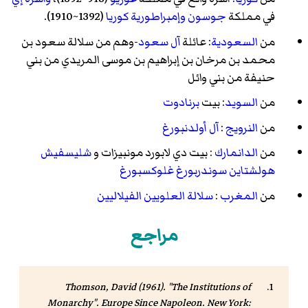
في مملكة
جوسون
وإمبراطورية كوريا
(1392~1910).
من
السعودية
: عائلة
آل سعود
-وهم من سلالة سعود بن
محمد بن مرخان بن إبراهيم بن موسى المريدي من بني
حنيفة من بني وائل
من
السويد
: بيت
برنادوت
من
النرويج
:
آل أولدنبورغ
من
الدانمارك
: بيت دي لابورد مونبيزات و
شليسفيش
هولشتاين سوندربورغ غلوكسبورغ
من
المغرب
:
سلالة العلويين الفيلاليين
مراجع
Thomson, David (1961). "The Institutions of
Monarchy".
Europe Since Napoleon
. New York: