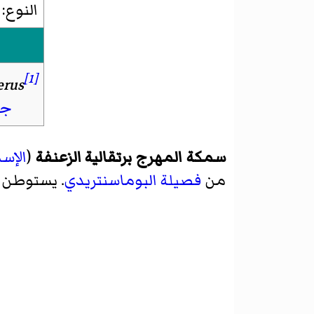
النوع:
[1]
erus
جو
سمكة المهرج برتقالية الزعنفة
(
الإس
من
فصيلة
البوماسنتريدي
. يستوطن 