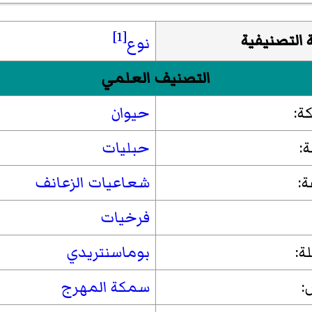
[1]
ة التصنيفية
نوع
التصنيف العلمي
ة:
حيوان
:
حبليات
ة:
شعاعيات الزعانف
فرخيات
ة:
بوماسنتريدي
:
سمكة المهرج