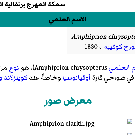
سمكة المهرج برتقالية ال
الاسم العلمي
Amphiprion chrysopt
رج كوفييه
، 1830
م العلمي
:Amphiprion chrysopterus)، هو
نوع
من
في ضواحي قارة
أوقيانوسيا
وخاصةً عند
كوينزلاند
و
معرض صور