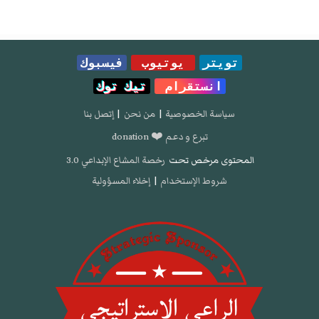
تويتر
يوتيوب
فيسبوك
انستقرام
تيك توك
سياسة الخصوصية
|
من نحن
|
إتصل بنا
تبرع و دعم ❤️ donation
المحتوى مرخص تحت
رخصة المشاع الإبداعي 3.0
شروط الإستخدام
|
إخلاء المسؤولية