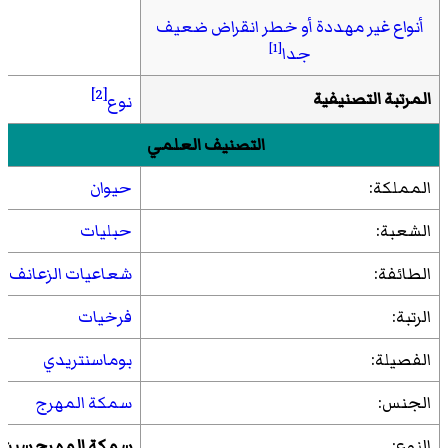
أنواع غير مهددة أو خطر انقراض ضعيف
[1]
جدا
[2]
المرتبة التصنيفية
نوع
التصنيف العلمي
المملكة:
حيوان
الشعبة:
حبليات
الطائفة:
شعاعيات الزعانف
الرتبة:
فرخيات
الفصيلة:
بوماسنتريدي
الجنس:
سمكة المهرج
النوع:
سمكة المهرج سيش