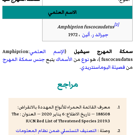
الاسم العلمي
[2]
Amphiprion fuscocaudatus
جيرالد ر. ألين
، 1972
سمكة المهرج سيشيل
(
الإسم العلمي
:Amphiprion
fuscocaudatus )، هو
نوع
من
الأسماك
يتبع
جنس
سمكة المهرج
من
فصيلة
البوماسنتريدي
.
مراجع
معرف القائمة الحمراء للأنواع المهددة بالانقراض:
188508 — تاريخ الاطلاع: 6 يناير 2020 — العنوان : The
IUCN Red List of Threatened Species 2019.3
وصلة :
التصنيف التسلسلي ضمن نظام المعلومات