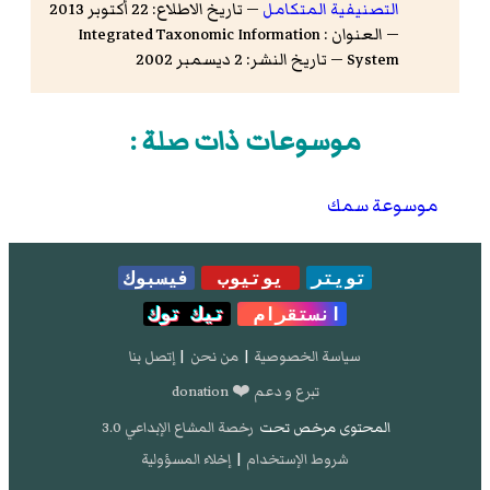
التصنيفية المتكامل
— تاريخ الاطلاع: 22 أكتوبر 2013
— العنوان : Integrated Taxonomic Information
System — تاريخ النشر: 2 ديسمبر 2002
موسوعات ذات صلة :
موسوعة سمك
تويتر
يوتيوب
فيسبوك
انستقرام
تيك توك
سياسة الخصوصية
|
من نحن
|
إتصل بنا
تبرع و دعم ❤️ donation
المحتوى مرخص تحت
رخصة المشاع الإبداعي 3.0
شروط الإستخدام
|
إخلاء المسؤولية