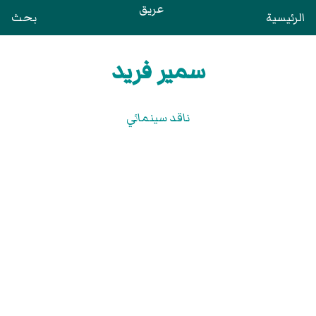
عريق
الرئيسية
بحث
سمير فريد
ناقد سينمائي