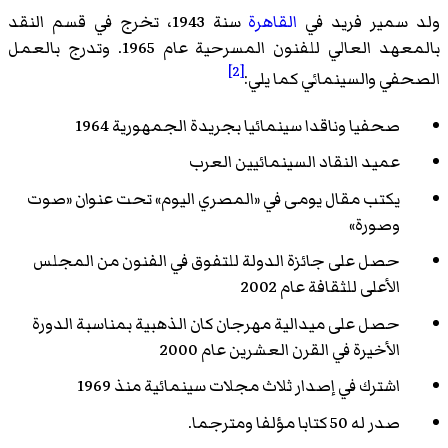
ولد سمير فريد في
القاهرة
سنة 1943، تخرج في قسم النقد
بالمعهد العالي للفنون المسرحية عام 1965. وتدرج بالعمل
[2]
الصحفي والسينمائي كما يلي:
صحفيا وناقدا سينمائيا بجريدة الجمهورية 1964
عميد النقاد السينمائيين العرب
يكتب مقال يومى في «المصري اليوم» تحت عنوان «صوت
وصورة»
حصل على جائزة الدولة للتفوق في الفنون من المجلس
الأعلى للثقافة عام 2002
حصل على ميدالية مهرجان كان الذهبية بمناسبة الدورة
الأخيرة في القرن العشرين عام 2000
اشترك في إصدار ثلاث مجلات سينمائية منذ 1969
صدر له 50 كتابا مؤلفا ومترجما.