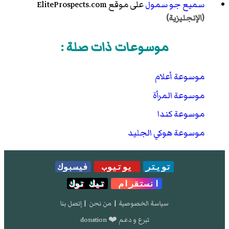
سميع جو سمول
على موقع EliteProspects.com
(الإنجليزية)
موسوعات ذات صلة :
موسوعة أعلام
موسوعة المرأة
موسوعة كندا
موسوعة هوكي الجليد
تويتر
يوتيوب
فيسبوك
انستقرام
تيك توك
سياسة الخصوصية
|
من نحن
|
إتصل بنا
تبرع و دعم ❤️ donation