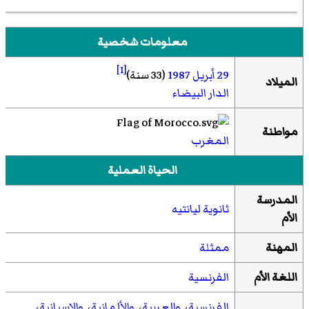
معلومات شخصية
[1]
29 أبريل
1987
(33 سنة)
الميلاد
الدار البيضاء
مواطنة
المغرب
الحياة العملية
المدرسة
ثانوية ليانتيه
الأم
المهنة
ممثلة
اللغة الأم
الفرنسية
الفرنسية
،
والعربية
،
والألمانية
،
والإسبانية
،