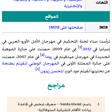
اللغات
والإنجليزية
المواقع
صفحتها على IMDB
IMDB
ترأست سناء لجنة التحكيم في مهرجان الأمل الأورو-العربي في
[3]
إسبانيا في
2012
.
في عام 2009، حصلت على جائزة الموهبة
[4]
الجديدة في مهرجان ميدفيلم في
روما
.
في عام 2007، حصلت
على جائزة الممثلة الأولى في
المهرجان الوطني للفيلم بطنجة
[5]
عن تحليلها لفيلم
عود الورد
للحسن زينون
.
مراجع
باسم: Sanâa Alaoui — معرف شخص في قاعدة
بيانات الأفلام التشيكية السلوفاكية: