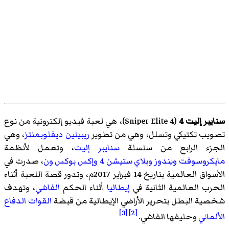
سنايبر إليت 4
(
Sniper Elite 4
)‏، هي لعبة فيديو إلكترونية من نوع
تصويب تكتيكي وتسلل، وهي من تطوير
ريبيلين ديفلوبمنتز
، وهي
الجزء الرابع من سلسلة
سنايبر إليت
، وتعمل لأنظمة
مايكروسوفت ويندوز
وبلاي ستيشن 4
وإكس بوكس ون
، صدرت في
الأسواق العالمية بتاريخ 14 فبراير 2017م، وتدور قصة اللعبة أثناء
الحرب العالمية الثانية في
إيطاليا
أثناء الحكم
الفاشي
، وتهدف
شخصية البطل بتحرير الأراضي الإيطالية من قبضة
القوات الدفاع
[3]
[2]
الألماني
وحليفها الفاشي.