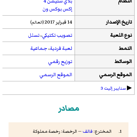
النظام
بلاي ستيشن 4
إكس بوكس ون
تاریخ الإصدار
14 فبراير 2017
(العالم)
نوع اللعبة
تصويب تكتيكي
،
تسلل
النمط
لعبة فردية
،
جماعية
الوسائط
توزيع رقمي
الموقع الرسمي
الموقع الرسمي
▶︎
سنايبر إليت 3
مصادر
المخترع:
فالف
— الرخصة: رخصة مملوكة