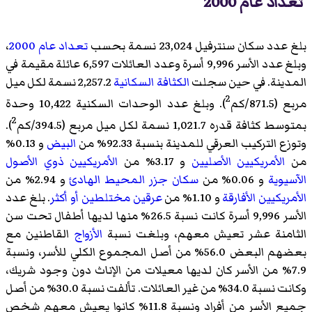
تعداد عام 2000
بلغ عدد سكان سنترفيل 23,024 نسمة بحسب
تعداد عام 2000
،
وبلغ عدد الأسر 9,996 أسرة وعدد العائلات 6,597 عائلة مقيمة في
المدينة. في حين سجلت
الكثافة السكانية
2,257.2 نسمة لكل ميل
2
مربع (871.5/كم
). وبلغ عدد الوحدات السكنية 10,422 وحدة
2
بمتوسط كثافة قدره 1,021.7 نسمة لكل ميل مربع (394.5/كم
).
وتوزع التركيب العرقي للمدينة بنسبة 92.33% من
البيض
و 0.13%
من
الأمريكيين الأصليين
و 3.17% من
الأمريكيين ذوي الأصول
الآسيوية
و 0.06% من
سكان جزر المحيط الهادئ
و 2.94% من
الأمريكيين الأفارقة
و 1.10% من
عرقين مختلطين أو أكثر
. بلغ عدد
الأسر 9,996 أسرة كانت نسبة 26.5% منها لديها أطفال تحت سن
الثامنة عشر تعيش معهم، وبلغت نسبة
الأزواج
القاطنين مع
بعضهم البعض 56.0% من أصل المجموع الكلي للأسر، ونسبة
7.9% من الأسر كان لديها معيلات من الإناث دون وجود شريك،
وكانت نسبة 34.0% من غير العائلات. تألفت نسبة 30.0% من أصل
جميع الأسر من أفراد ونسبة 11.8% كانوا يعيش معهم شخص