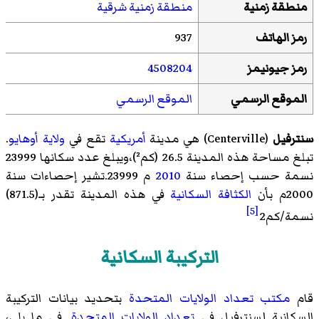
منطقة زمنية
منطقة زمنية شرقية
رمز الهاتف
937
رمز جيونيمز
4508204
الموقع الرسمي
الموقع الرسمي
سنترفيل
(
Centerville
)‏ هي مدينة
أمريكية
تقع في
ولاية أوهايو
.
تبلغ مساحة هذه المدينة 26.5 (كم²)،ويبلغ عدد سكانها 23999
نسمة حسب إحصاء سنة
2010
م 23999.تشير إحصاءات سنة
2000م بأن
الكثافة السكانية
في هذه المدينة تقدر بـ(871.5)
[5]
نسمة/كم2
التركيبة السكانية
قام
مكتب تعداد الولايات المتحدة
بتحديد بيانات التركيبة
السكانية لسنترفيل في
تعداد الولايات المتحدة
. في ما يلي،