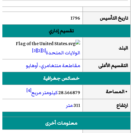
تاريخ التأسيس
1796
تقسيم إداري
البلد
[3]
[2]
[1]
الولايات المتحدة
التقسيم الأعلى
مقاطعة منتغامري، أوهايو
خصائص جغرافية
[4]
• المساحة
28.566879
كيلومتر مربع
ارتفاع
311
متر
معلومات أخرى