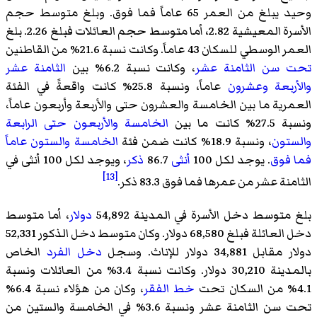
وحيد يبلغ من العمر 65 عاماً فما فوق. وبلغ متوسط حجم
الأسرة المعيشية 2.82، أما متوسط حجم العائلات فبلغ 2.26. بلغ
العمر الوسطي للسكان 43 عاماً. وكانت نسبة 21.6% من القاطنين
تحت سن الثامنة عشر
، وكانت نسبة 6.2% بين
الثامنة عشر
والأربعة وعشرون
عاماً، ونسبة 25.8% كانت واقعةً في الفئة
العمرية ما بين الخامسة والعشرون حتى والأربعة وأربعون عاماً،
ونسبة 27.5% كانت ما بين
الخامسة والأربعون حتى الرابعة
والستون
، ونسبة 18.9% كانت ضمن فئة
الخامسة والستون عاماً
فما فوق
. يوجد لكل 100
أنثى
86.7
ذكر
، ويوجد لكل 100 أنثى في
[13]
الثامنة عشر من عمرها فما فوق 83.3 ذكر.
بلغ متوسط دخل الأسرة في المدينة 54,892
دولار
، أما متوسط
دخل العائلة فبلغ 68,580 دولار. وكان متوسط دخل الذكور 52,331
دولار مقابل 34,881 دولار للإناث. وسجل
دخل الفرد
الخاص
بالمدينة 30,210 دولار. وكانت نسبة 3.4% من العائلات ونسبة
4.1% من السكان تحت
خط الفقر
، وكان من هؤلاء نسبة 6.4%
تحت سن الثامنة عشر ونسبة 3.6% في الخامسة والستين من