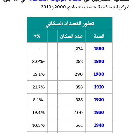
التركيبة السكانية حسب تعدادي 2000 و2010.
تطور التعداد السكاني
السنة
عدد السكان
%±
—
274
1880
-8.0%
252
1890
15.1%
290
1900
21.7%
353
1910
-5.1%
335
1920
19.4%
400
1930
40.3%
561
1940