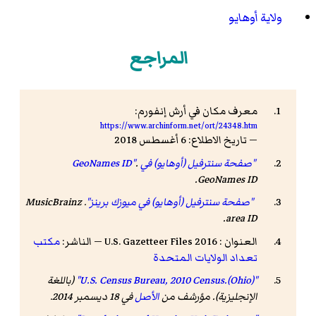
ولاية أوهايو
المراجع
معرف مكان في أرش إنفورم:
https://www.archinform.net/ort/24348.htm
— تاريخ الاطلاع: 6 أغسطس 2018
"صفحة سنترفيل (أوهايو) في GeoNames ID"
.
.
GeoNames ID
"صفحة سنترفيل (أوهايو) في ميوزك برينز"
.
MusicBrainz
.
area ID
العنوان : 2016 U.S. Gazetteer Files — الناشر:
مكتب
تعداد الولايات المتحدة
"U.S. Census Bureau, 2010 Census.(Ohio)"
(باللغة
الإنجليزية). مؤرشف من
الأصل
في 18 ديسمبر 2014.