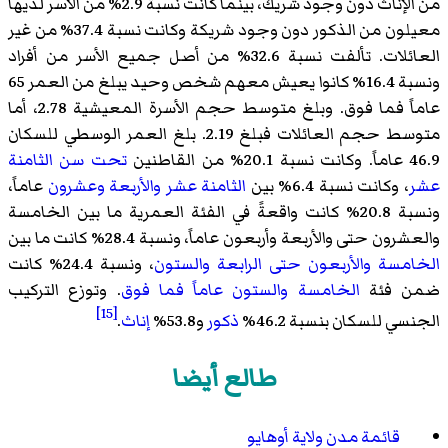
من الإناث دون وجود شريك، بينما كانت نسبة 2.9% من الأسر لديها
معيلون من الذكور دون وجود شريكة وكانت نسبة 37.4% من غير
العائلات. تألفت نسبة 32.6% من أصل جميع الأسر من أفراد
ونسبة 16.4% كانوا يعيش معهم شخص وحيد يبلغ من العمر 65
عاماً فما فوق. وبلغ متوسط حجم الأسرة المعيشية 2.78، أما
متوسط حجم العائلات فبلغ 2.19. بلغ العمر الوسطي للسكان
46.9 عاماً. وكانت نسبة 20.1% من القاطنين
تحت سن الثامنة
عشر
، وكانت نسبة 6.4% بين
الثامنة عشر والأربعة وعشرون
عاماً،
ونسبة 20.8% كانت واقعةً في الفئة العمرية ما بين الخامسة
والعشرون حتى والأربعة وأربعون عاماً، ونسبة 28.4% كانت ما بين
الخامسة والأربعون حتى الرابعة والستون
، ونسبة 24.4% كانت
ضمن فئة
الخامسة والستون عاماً فما فوق
. وتوزع التركيب
[15]
الجنسي للسكان بنسبة 46.2%
ذكور
و53.8%
إناث
.
طالع أيضا
قائمة مدن ولاية أوهايو