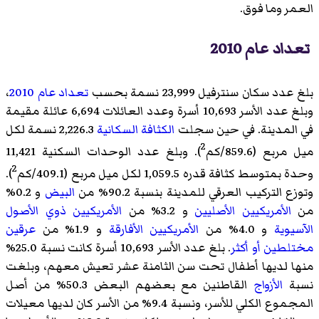
العمر وما فوق.
تعداد عام 2010
بلغ عدد سكان سنترفيل 23,999 نسمة بحسب
تعداد عام 2010
،
وبلغ عدد الأسر 10,693 أسرة وعدد العائلات 6,694 عائلة مقيمة
في المدينة. في حين سجلت
الكثافة السكانية
2,226.3 نسمة لكل
2
ميل مربع (859.6/كم
). وبلغ عدد الوحدات السكنية 11,421
2
وحدة بمتوسط كثافة قدره 1,059.5 لكل ميل مربع (409.1/كم
).
وتوزع التركيب العرقي للمدينة بنسبة 90.2% من
البيض
و 0.2%
من
الأمريكيين الأصليين
و 3.2% من
الأمريكيين ذوي الأصول
الآسيوية
و 4.0% من
الأمريكيين الأفارقة
و 1.9% من
عرقين
مختلطين أو أكثر
. بلغ عدد الأسر 10,693 أسرة كانت نسبة 25.0%
منها لديها أطفال تحت سن الثامنة عشر تعيش معهم، وبلغت
نسبة
الأزواج
القاطنين مع بعضهم البعض 50.3% من أصل
المجموع الكلي للأسر، ونسبة 9.4% من الأسر كان لديها معيلات