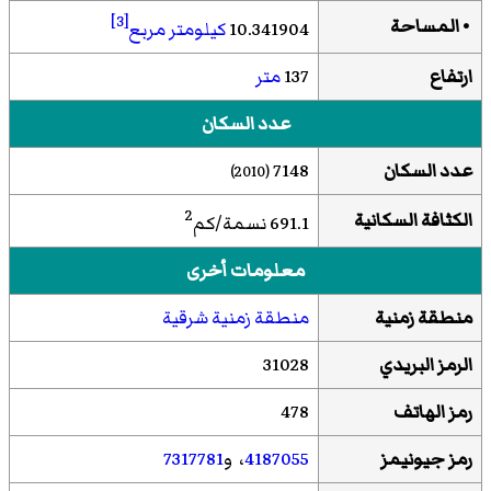
[3]
• المساحة
10.341904
كيلومتر مربع
ارتفاع
137
متر
عدد السكان
عدد السكان
7148
(2010)
2
الكثافة السكانية
691.1 نسمة/كم
معلومات أخرى
منطقة زمنية
منطقة زمنية شرقية
الرمز البريدي
31028
رمز الهاتف
478
رمز جيونيمز
4187055
، و
7317781