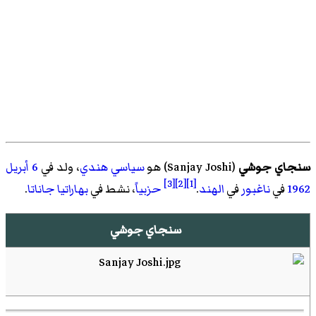
سنجاي جوشي
(
Sanjay Joshi
)‏ هو
سياسي
هندي
، ولد في
6 أبريل
[3]
[2]
[1]
1962
في
ناغبور
في
الهند
.
حزبياً
، نشط في
بهاراتيا جاناتا
.
سنجاي جوشي