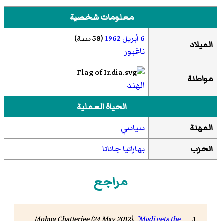
معلومات شخصية
6 أبريل
1962
(58 سنة)
الميلاد
ناغبور
مواطنة
الهند
الحياة العملية
المهنة
سياسي
الحزب
بهاراتيا جاناتا
مراجع
Mohua Chatterjee (24 May 2012).
"Modi gets the