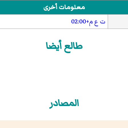
معلومات أخرى
ت ع م+02:00
طالع أيضا
المصادر