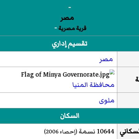
-
-
قرية مصرية
تقسيم إداري
مصر
ة
محافظة المنيا
ملوى
السكان
لسكاني
10644 نسمة
(إحصاء 2006)