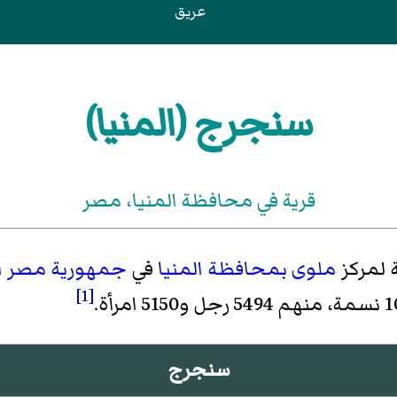
عريق
سنجرج (المنيا)
قرية في محافظة المنيا‏، مصر
 لمركز
ملوى
بمحافظة المنيا
في
جمهورية مصر ال
[1]
سنجرج