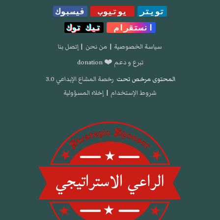
تويتر
يوتيوب
فيسبوك
انستقرام
تيك توك
سياسة الخصوصية
|
من نحن
|
إتصل بنا
تبرع و دعم ❤️ donation
المحتوى مرخص تحت
رخصة المشاع الإبداعي 3.0
شروط الإستخدام
|
إخلاء المسؤولية