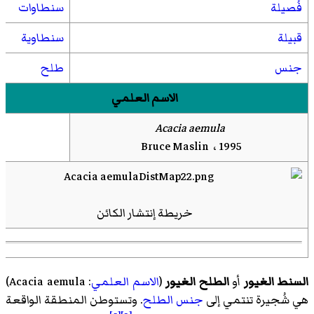
فُصيلة
سنطاوات
قبيلة
سنطاوية
جنس
طلح
الاسم العلمي
Acacia aemula
Bruce Maslin ، 1995
خريطة إنتشار الكائن
السنط الغيور
أو
الطلح الغيور
(
الاسم العلمي
:
Acacia aemula
)
هي شُجيرة تنتمي إلى
جنس
الطلح
. وتستوطن المنطقة الواقعة