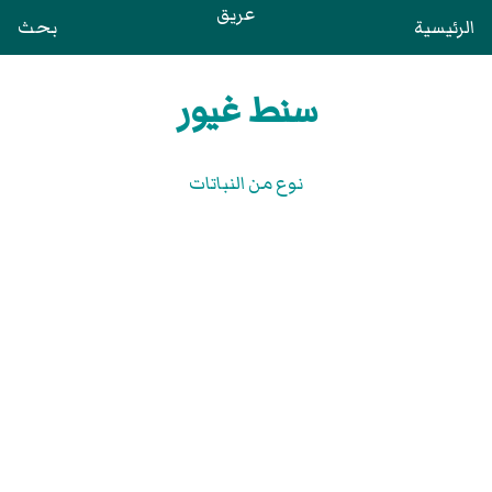
عريق
الرئيسية
بحث
سنط غيور
نوع من النباتات