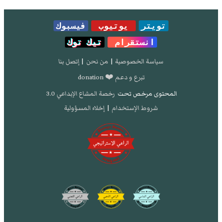
تويتر
يوتيوب
فيسبوك
انستقرام
تيك توك
سياسة الخصوصية
|
من نحن
|
إتصل بنا
تبرع و دعم ❤️ donation
المحتوى مرخص تحت
رخصة المشاع الإبداعي 3.0
شروط الإستخدام
|
إخلاء المسؤولية