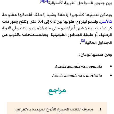
[3]
[2]
بين جنوبي السواحل الغربية الأسترالية
.
ويمكن اعتبارها كشُجيرة زاحفة وشبه زاحفة، أغصانها مفتوحة
كالأسل
. وتنمو ليتراوح طولها بين 0.2 إلى 0.4 متر. وتنتج زهور ذات
كريمة بيضاء من شهر أيار/مايو حتى حزيران/يونيو. وتنمو في التربة
الرملية، أو طبقة الصخور الغرانيتية، وفالمسطحات بالقرب من
[2]
الجداول المائية
.
ومن ضمنها نوعان :
Acacia aemula
var.
aemula
Acacia aemula
var.
muricata
مراجع
معرف القائمة الحمراء للأنواع المهددة بالانقراض: