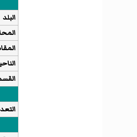
البلد
المحا
المقا
الناحي
القسم 
التعدا