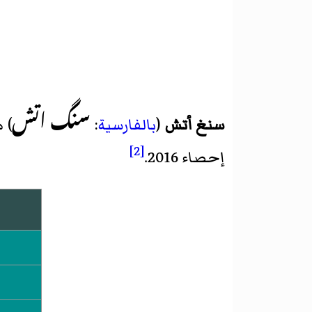
سنگ اتش
سنغ أتش
(
بالفارسية
:
) 
[2]
إحصاء 2016
.