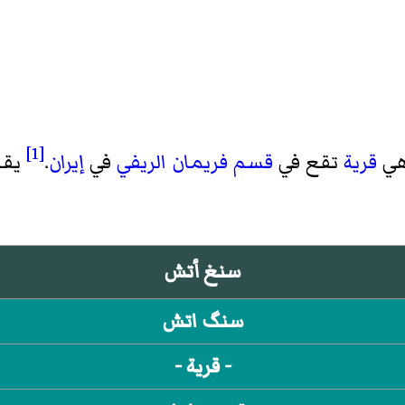
[1]
هي
قرية
تقع في
قسم فريمان الريفي
في
إيران
.
يقدر 
سنغ أتش
سنگ اتش
- قرية -