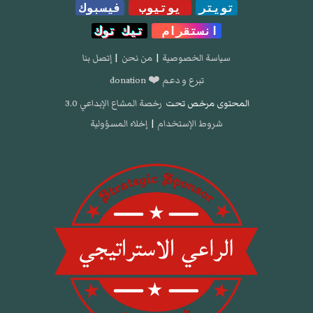
تويتر
يوتيوب
فيسبوك
انستقرام
تيك توك
سياسة الخصوصية
|
من نحن
|
إتصل بنا
تبرع و دعم ❤️ donation
المحتوى مرخص تحت
رخصة المشاع الإبداعي 3.0
شروط الإستخدام
|
إخلاء المسؤولية