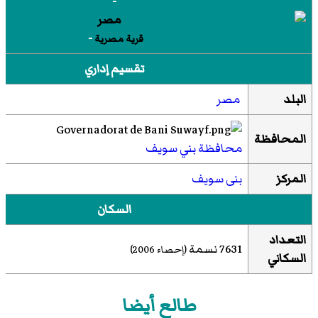
-
-
قرية مصرية
تقسيم إداري
البلد
مصر
المحافظة
محافظة بني سويف
المركز
بنى سويف
السكان
التعداد
7631 نسمة
(إحصاء 2006)
السكاني
طالع أيضا