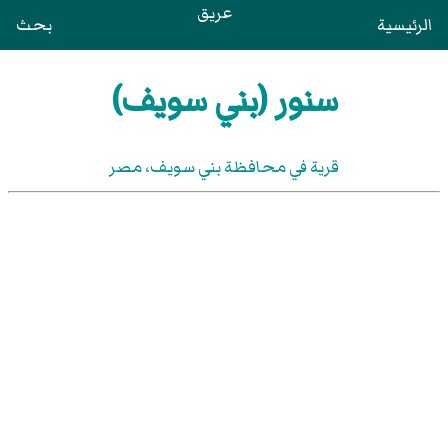
عريق
الرئيسية
بحث
سنور (بني سويف)
قرية في محافظة بني سويف‏، مصر