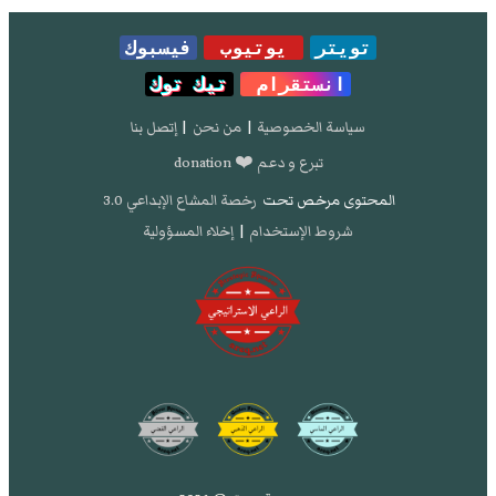
تويتر
يوتيوب
فيسبوك
انستقرام
تيك توك
سياسة الخصوصية
|
من نحن
|
إتصل بنا
تبرع و دعم ❤️ donation
المحتوى مرخص تحت
رخصة المشاع الإبداعي 3.0
شروط الإستخدام
|
إخلاء المسؤولية