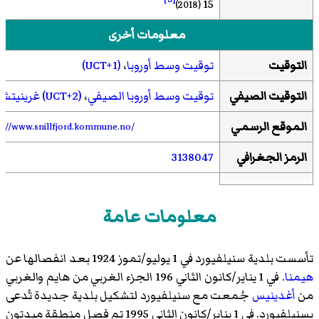
15
(2018)
معلومات أخرى
التوقيت
توقيت وسط أوروبا
،
(UCT+1)
التوقيت الصيفي
توقيت وسط أوروبا الصيفي
،
(UCT+2)
غرينيتش
الموقع الرسمي
p://www.snillfjord.kommune.no/
الرمز الجغرافي
3138047
معلومات عامة
تأسست بلدية سنيلفيورد في 1 يوليو/تموز 1924 بعد انفصالها عن
هيمنا
. في 1 يناير/كانون الثاني 196 الجزء الغربي من هايم والغربي
من
أغدينيس
جُمعت مع سنيلفيورد لتشكيل بلدية جديدة تُدعى
بسنيلفيورد. في 1 يناير/كانون الثاني 1995 تم فصل منطقة ميدتون