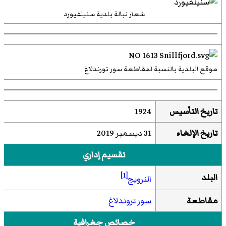
شعار نبالة بلدية سنيلفيورد
موقع البلدية بالنسبة لمقاطعة سور تورندلاغ
تاريخ التأسيس
1924
تاريخ الإلغاء
31 ديسمبر 2019
تقسيم إداري
[1]
البلد
النرويج
مقاطعة
سور تروندلاغ
خصائص جغرافية