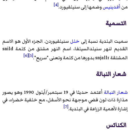
[4]
من
أغدينيس
وضمها إلى سنيلفيورد.
التسمية
سميت البلدية نسبة إلى
خلل
سنيلفيوردن. الجزء الأول هو الاسم
القديم لنهر سنيلدالسيلفا، اسم النهر مشتق من كلمة snild
[6]
[5]
المشتقة snjallr بدورها من كلمة وتعنى "سريع".
شعار النبالة
شعار النبالة
اُعتمد حديثا في 19 سبتمبر/أيلول 1990 وهو يصور
مذارة
ذات لون فضي موجهة نحو الأسفل، مع خلفية خضراء، في
[7]
إشارة لأهمية الزراعة في البلدية.
الكنائس