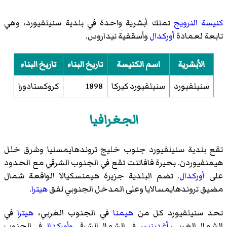
كنيسة النرويج
تملك أبشرية واحدة في بلدية سنيلفيورد، وهي
تابعة لعمادة
أوركدال
وأسقفية نيداروس.
الأبشرية
اسم الكنيسة
تاريخ البناء
تاريخ البناء
سنيلفيورد
سنيلفيورد كيركا
1898
كروكستادورا
الجغرافيا
تقع بلدية سنيلفيورد جنوب خليج تروندهايمسليا وشرق خلل
هيمنفيوردن. بحيرة فافاتنت تقع في الجنوب الشرقي مع الحدود
على
أوركدال
. تضم البلدية جزيرة هيمنسكيالا الواقعة شمال
مضيق تروندهايمسالايا وعلى المدخل الجنوبي لفق
هيترا
.
تحد سنيلفيورد كل من
هيمنا
في الجنوب الغربي،
هيترا
في
الشمال الغربي،
أغدينيس
في الشمال الشرقي
وأوركدال
في الجنوب