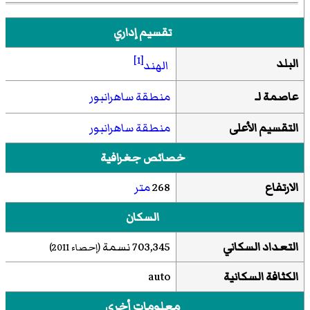
تقسيم إداري
[1]
البلد
الهند
عاصمة لـ
منطقة ساهرانبور
التقسيم الأعلى
منطقة ساهرانبور
خصائص جغرافية
الارتفاع
268
متر
السكان
التعداد السكاني
703,345 نسمة
(إحصاء 2011)
الكثافة السكانية
auto
معلومات أخرى