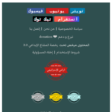
تويتر
يوتيوب
فيسبوك
انستقرام
تيك توك
سياسة الخصوصية
|
من نحن
|
إتصل بنا
تبرع و دعم ❤️ donation
المحتوى مرخص تحت
رخصة المشاع الإبداعي 3.0
شروط الإستخدام
|
إخلاء المسؤولية