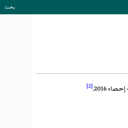
بحث
[2]
إحصاء 2016
.