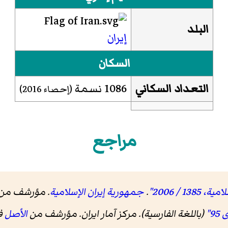
البلد
إيران
السكان
التعداد السكاني
1086 نسمة
(إحصاء
2016
)
مراجع
 / 2006"
.
جمهورية إيران الإسلامية
. مؤرشف من
(باللغة الفارسية). مرکز آمار ایران. مؤرشف من
الأصل
في 26