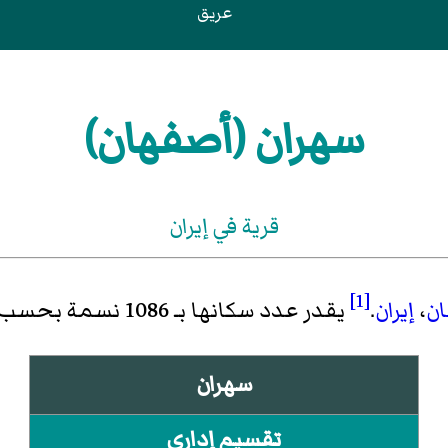
عريق
سهران (أصفهان)
قرية في إيران
[1]
ن
،
إيران
.
يقدر عدد سكانها بـ 1086 نسمة بحسب
سهران
تقسيم إداري