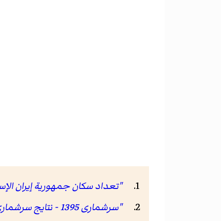
"تعداد سكان جمهورية إيران الإسلامية، 1385
"سرشماری 1395 - نتایج سرشماری 95"