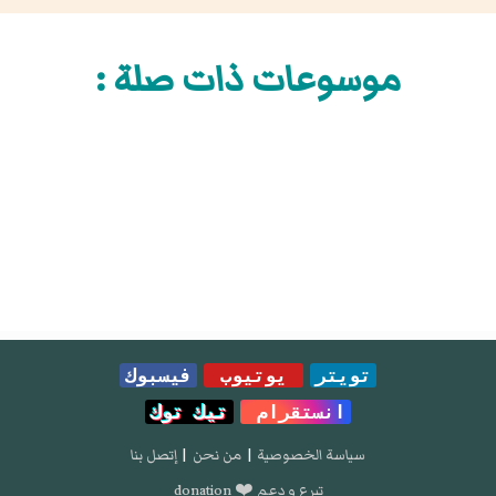
موسوعات ذات صلة :
تويتر
يوتيوب
فيسبوك
انستقرام
تيك توك
سياسة الخصوصية
|
من نحن
|
إتصل بنا
تبرع و دعم ❤️ donation