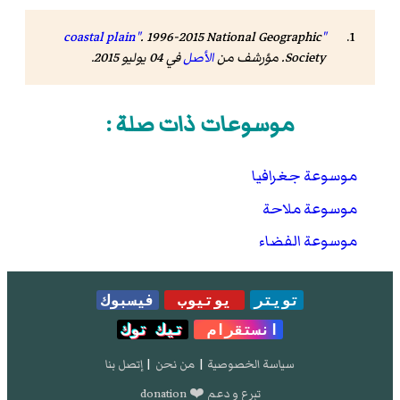
. 1996-2015 National Geographic
"coastal plain"
Society. مؤرشف من
الأصل
في 04 يوليو 2015.
موسوعات ذات صلة :
موسوعة جغرافيا
موسوعة ملاحة
موسوعة الفضاء
تويتر
يوتيوب
فيسبوك
انستقرام
تيك توك
سياسة الخصوصية
|
من نحن
|
إتصل بنا
تبرع و دعم ❤️ donation