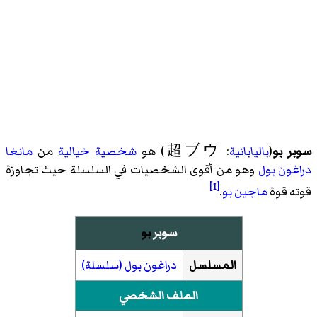
سوبر بو
(
باليابانية
: 超ブウ) هو
شخصية خيالية
من
مانغا
دراغون بول
وهو من أقوى الشخصيات في السلسلة حيث تجاوزة
[1]
قوته قوة
ماجين بو
.
سوبر
بو
المسلسل
دراغون بول (سلسلة)
الملف الشخصي