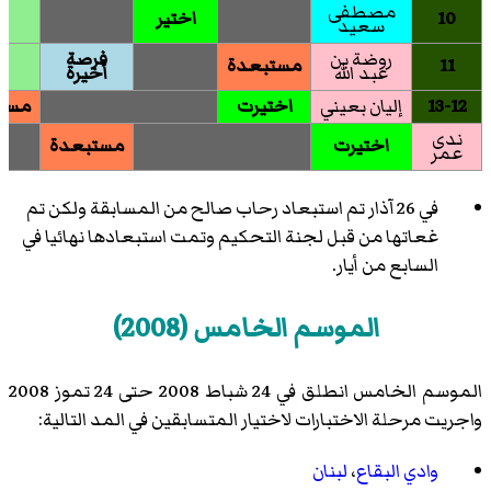
مصطفى
10
اختير
سعيد
روضة بن
فرصة
11
مستبعدة
عبد الله
أخيرة
13-12
إليان بعيني
اختيرت
مست
ندى
اختيرت
مستبعدة
عمر
في 26 آذار تم استبعاد رحاب صالح من المسابقة ولكن تم
غعاتها من قبل لجنة التحكيم وتمت استبعادها نهائيا في
السابع من أيار.
الموسم الخامس (2008)
الموسم الخامس انطلق في 24 شباط 2008 حتى 24 تموز 2008
واجريت مرحلة الاختبارات لاختيار المتسابقين في المد التالية:
وادي البقاع
،
لبنان