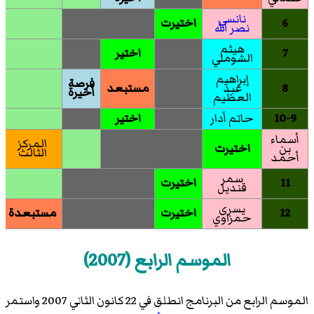
نانسي
6
اختيرت
نصر الله
هيثم
7
اختير
الشوملي
إبراهيم
فرصة
8
عبد
مستبعد
أخيرة
العظيم
10-9
حاتم أدار
اختير
أسماء
المركز
بن
اختيرت
الثالث
أحمد
سمر
11
اختيرت
قنديل
يسرى
12
اختيرت
مستبعدة
حمزاوي
الموسم الرابع (2007)
الموسم الرابع من البرنامج انطلق في 22 كانون الثاني 2007 واستمر