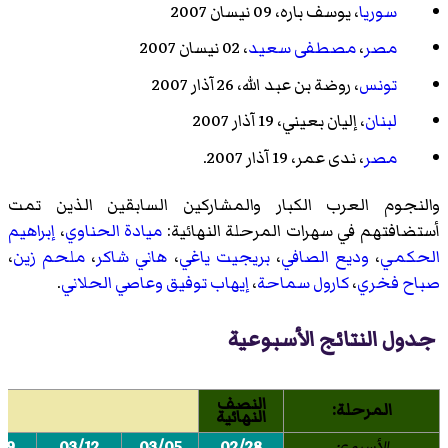
سوريا
،
يوسف باره
، 09 نيسان 2007
مصر
،
مصطفى سعيد
، 02 نيسان 2007
تونس
،
روضة بن عبد الله
، 26 آذار 2007
لبنان
،
إليان بعيني
، 19 آذار 2007
مصر
،
ندى عمر
، 19 آذار 2007.
والنجوم العرب الكبار والمشاركين السابقين الذين تمت
أستضافتهم في سهرات المرحلة النهائية:
ميادة الحناوي
،
إبراهيم
الحكمي
،
وديع الصافي
،
بريجيت ياغي
،
هاني شاكر
،
ملحم زين
،
صباح فخري
،
كارول سماحة
،
إيهاب توفيق
وعاصي الحلاني
.
جدول النتائج الأسبوعية
النصف
المرحلة:
النهائية
الأسبوع:
02/28
03/05
03/12
19