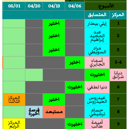
الأسبوع:
04/06
04/13
04/20
05/01
المركز
المتسابق
1
إيلي بيطار
اختير
عبد
2
المجيد
اختير
إبراهيم
مراد
3
اختير
السويطي
أسماء
5-4
اختير
الجابري
ديانا
اختيرت
شرانق
6
دنيا لطفي
اختيرت
عيدروس
المركز
7
اختير
العيدروس
الثالث
حسام
فرصة
8
مستبعد
ترشيشي
أخيرة
أميمة
المركز
9
اختيرت
طالب
الرابع