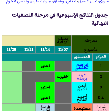
خوري
،
نبيل شعيل
،
لطفي بوشناق
،
جوليا بطرس
ونانسي عجرم
.
جدول النتائج الإسبوعية في مرحلة التصفيات
النهائية
نصف
المرحلة:
النهائية
الأسبوع:
11/07
11/14
11/21
11/28
المركز
المتسابق
إبراهيم
1
اختير
الحكمي
شهد
2
اختيرت
برمده
أيمن
3
اختير
لسّيق
أحمد
5-4
اختير
الفالح
أسماء
فرصة
مستبعدة
عثماني
أخيرة