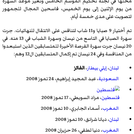
محلها في لجنة تحكيم الموسم الخامس وتغير موعد السهرة
من يوم الإثنين إلى يوم الخميس، فاسحين المجال للجمهور
لتصويت على مدى خمسة أيام.
تم أختيار 9 صبايا و11 شاب لتنافس على الانتقال للنهائيات. جرت
سهرة الصبايا في التاسع من نيسان وسهرة الشباب في 13 منه. في
20 نيسان جرت سهرة الفرصة الأخيرة للمتسابقين الذين استبعدوا
من المنافسة وفي 24 نيسان تم إكمال المتسابقين ال12 وهم:
لبنان
،
إيلي بيطار
،
الفائز
السعودية
، عبد المجيد إبراهيم، 24 تموز 2008
فلسطين
،
مراد السويطي
، 17 تموز 2008
المغرب
،
أسماء الجابري
، 10 تموز 2008
لبنان
،
ديانا شرانق
، 10 تموز 2008
المغرب
،
دنيا لطفي
، 26 حزيران 2008