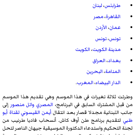
طرابلس
،
لبنان
القاهرة
،
مصر
عمان
،
الأردن
تونس
،
تونس
مدينة الكويت
،
الكويت
بغداد
،
العراق
المنامة
،
البحرين
الدار البيضاء
،
المغرب
.
وطرئت ثلاثة تغيرات في هذا الموسم وهي تقديم هذا الموسم
من قبل المشترك السابق في البرنامج،
المصري
وائل منصور
إلى
جانب اللبنانية
مجدلا قصار
بعد انتقال
أيمن القيسوني
لقناة أبو
ظبي
لتقديم برنامج
طن أوف كاش
. أنسحاب فاديا طرنيب من
لجنة التحكيم واستدعاء الدكتورة الموسيقية جيهان الناصر لتحل