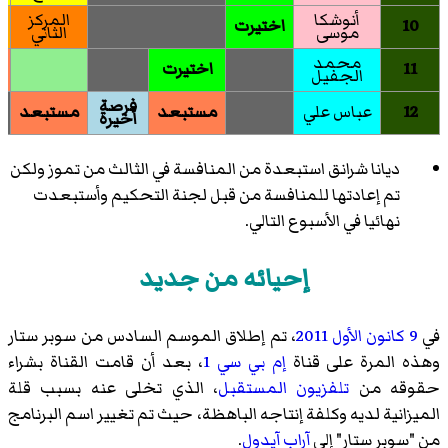
أنوشكا
المركز
10
اختيرت
موسى
الثاني
محمد
11
اختيرت
م
الجفيل
فرصة
12
عباس علي
مستبعد
مستبعد
أخيرة
ديانا شرانق استبعدة من المنافسة في الثالث من تموز ولكن
تم إعادتها للمنافسة من قبل لجنة التحكيم وأستبعدت
نهائيا في الأسبوع التالي.
إحيائه من جديد
في
9 كانون الأول
2011
، تم إطلاق الموسم السادس من سوبر ستار
وهذه المرة على قناة
إم بي سي 1
، بعد أن قامت القناة بشراء
حقوقه من
تلفزيون المستقبل
، الذي تخلى عنه بسبب قلة
الميزانية لديه وكلفة إنتاجه الباهظة، حيث تم تغيير اسم البرنامج
من "سوبر ستار" إلى
آراب آيدول
.