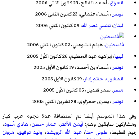
العراق
،
أحمد الفالح
، 23 كانون الثاني 2006
تونس
،
أسماء عثماني
، 23 كانون الثاني 2006
لبنان
،
نانسي نصر الله
، 09 كانون الثاني 2006
فلسطين
،
هيثم الشوملي
، 02 كانون الثاني 2006
ليبيا
،
إبراهيم عبد العظيم
، 26 كانون الأول 2005
تونس
،
أسماء بن أحمد
، 19 كانون الأول 2005
المغرب
،
حاتم إدار
، 19 كانون الأول 2005
مصر
،
سمر قنديل
، 05 كانون الأول 2005
تونس
،
يسرى حمزاوي
، 28 تشرين الثاني 2005.
وفي هذا الموسم أيضا تم استضافة عدة نجوم عرب كبار
ومشاركين سابقين وهم:
أيمن الأعتر
،
عمار حسن
،
هادي أسود
،
رنيم قطيط
،
طوني حنا
،
عبد الله الرويشد
،
وليد توفيق
،
مروان