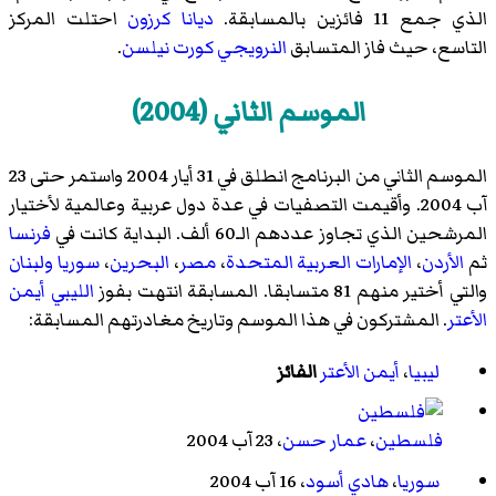
الذي جمع 11 فائزين بالمسابقة.
ديانا كرزون
احتلت المركز
التاسع، حيث فاز المتسابق
النرويجي
كورت نيلسن
.
الموسم الثاني (2004)
الموسم الثاني من البرنامج انطلق في 31 أيار 2004 واستمر حتى 23
آب 2004. وأقيمت التصفيات في عدة دول عربية وعالمية لأختيار
المرشحين الذي تجاوز عددهم الـ60 ألف. البداية كانت في
فرنسا
ثم
الأردن
،
الإمارات العربية المتحدة
،
مصر
،
البحرين
،
سوريا
ولبنان
والتي أختير منهم 81 متسابقا. المسابقة انتهت بفوز
الليبي
أيمن
الأعتر
. المشتركون في هذا الموسم وتاريخ مغادرتهم المسابقة:
ليبيا
،
أيمن الأعتر
الفائز
فلسطين
،
عمار حسن
، 23 آب 2004
سوريا
،
هادي أسود
، 16 آب 2004