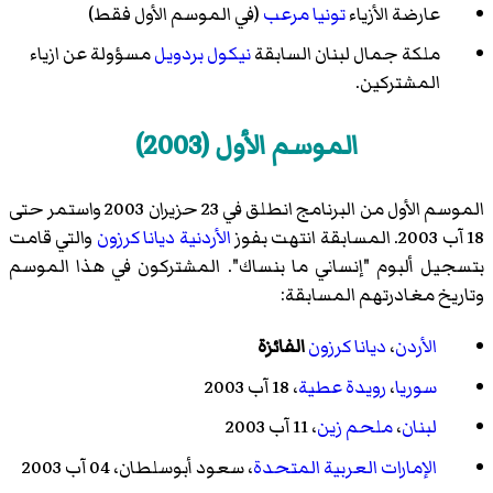
عارضة الأزياء
تونيا مرعب
(في الموسم الأول فقط)
ملكة جمال لبنان السابقة
نيكول بردويل
مسؤولة عن ازياء
المشتركين.
الموسم الأول (2003)
الموسم الأول من البرنامج انطلق في 23 حزيران 2003 واستمر حتى
18 آب 2003. المسابقة انتهت بفوز
الأردنية
ديانا كرزون
والتي قامت
بتسجيل ألبوم "إنساني ما بنساك". المشتركون في هذا الموسم
وتاريخ مغادرتهم المسابقة:
الأردن
،
ديانا كرزون
الفائزة
سوريا
،
رويدة عطية
، 18 آب 2003
لبنان
،
ملحم زين
، 11 آب 2003
الإمارات العربية المتحدة
،
سعود أبوسلطان
، 04 آب 2003