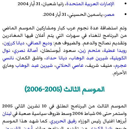
الإمارات العربية المتحدة
،
رانيا شعبان
، 31 أيار 2004
مصر
،
ياسمين الحسيني
، 31 أيار 2004.
وتم استضافة عدة نجوم عرب كبار ومشاركين الموسم الماضي
من البرنامج للغناء في سهرات التي يتم أعلان فيها المغادرين
وتقديم نصائح والدعم. والضيوف هم:
وديع الصافي
،
ديانا كرزون
،
رويدا عطية
،
ملحم زين
،
سعود أبوسلطان
،
أصالة نصري
،
نوال
الكويتية
،
شيرين عبد الوهاب
،
ديانا حداد
،
واشق الكمان
،
نانسي
عجرم
،
منيف شريف
،
عاصي الحلاني
،
شيرين عبد الوهاب
وماري
الأحرام
.
الموسم الثالث (2005-2006)
الموسم الثالث من البرنامج انطلق في 10 تشرين الثاني 2005
واستمر حتى 06 شباط 2006 وسط ظروف سياسية صعبة في
لبنان
أبرزها اغتيال رئيس الوزراء
رفيق الحريري
. كما شهد هذا الموسم
خروج
رانيا الكردي
من تقديم البرنامج وبقاء
أيمن القيسوني