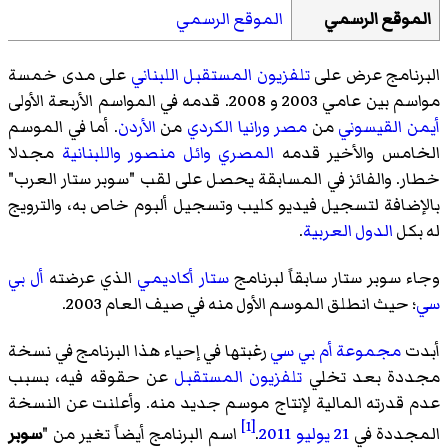
الموقع الرسمي
الموقع الرسمي
البرنامج عرض على
تلفزيون المستقبل
اللبناني
على مدى خمسة
مواسم بين عامي 2003 و 2008. قدمه في المواسم الأربعة الأولى
أيمن القيسوني
من
مصر
ورانيا الكردي
من
الأردن
. أما في الموسم
الخامس والأخير قدمه
المصري
وائل منصور
واللبنانية
مجدلا
خطار
. والفائز في المسابقة يحصل على لقب "سوبر ستار العرب"
بالإضافة لتسجيل فيديو كليب وتسجيل ألبوم خاص به، والترويج
له بكل
الدول العربية
.
وجاء سوبر ستار سابقاً لبرنامج
ستار أكاديمي
الذي عرضته
أل بي
سي
؛ حيث انطلق الموسم الأول منه في صيف العام 2003.
أبدت
مجموعة أم بي سي
رغبتها في إحياء هذا البرنامج في نسخة
مجددة بعد تخلي
تلفزيون المستقبل
عن حقوقه فيه، بسبب
عدم قدرته المالية لإنتاج موسم جديد منه. وأعلنت عن النسخة
[1]
المجددة في
21 يوليو
2011
.
اسم البرنامج أيضاً تغير من "
سوبر