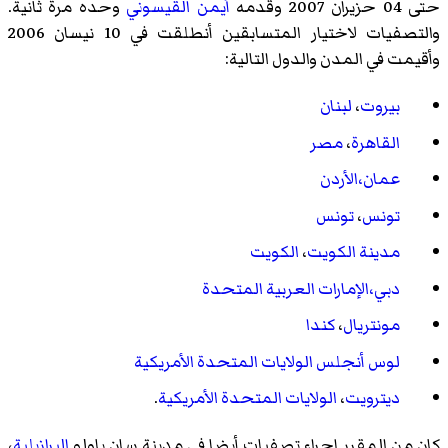
حتى 04 حزيران 2007 وقدمه
أيمن القيسوني
وحده مرة ثانية.
والتصفيات لاختيار المتسابقين أنطلقت في 10 نيسان 2006
وأقيمت في المدن والدول التالية:
بيروت
،
لبنان
القاهرة
،
مصر
عمان
،الأردن
تونس
،
تونس
مدينة الكويت
،
الكويت
دبي
،الإمارات العربية المتحدة
مونتريال
،
كندا
لوس أنجلس
الولايات المتحدة الأمريكية
ديترويت
،
الولايات المتحدة الأمريكية
.
كان من المقرر إجراء تصفيات أيضا في مدينة
سان باولو
البرازيلية
،