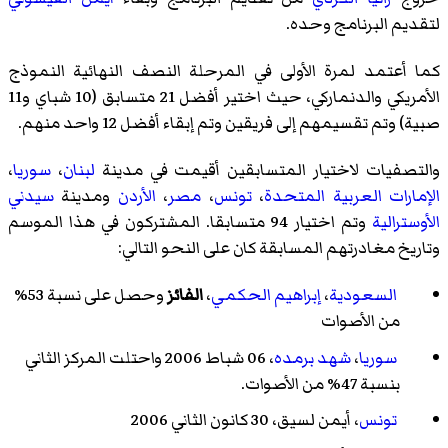
لتقديم البرنامج وحده.
كما أعتمد لمرة الأولى في المرحلة النصف النهائية النموذج
الأمريكي والدنماركي، حيث اختير أفضل 21 متسابق (10 شباي و11
صبية) وتم تقسيمهم إلى فريقين وتم إبقاء أفضل 12 واحد منهم.
والتصفيات لاختيار المتسابقين أقيمت في مدينة
لبنان
،
سوريا
،
الإمارات العربية المتحدة
،
تونس
،
مصر
،
الأردن
ومدينة
سيدني
الأوسترالية
وتم اختيار 94 متسابقا. المشتركون في هذا الموسم
وتاريخ مغادرتهم المسابقة كان على النحو التالي:
السعودية
،
إبراهيم الحكمي
،
الفائز
وحصل على نسبة 53%
من الأصوات
سوريا
،
شهد برمده
، 06 شباط 2006 واحتلت المركز الثاني
بنسبة 47% من الأصوات.
تونس
،
أيمن لسيق
، 30 كانون الثاني 2006