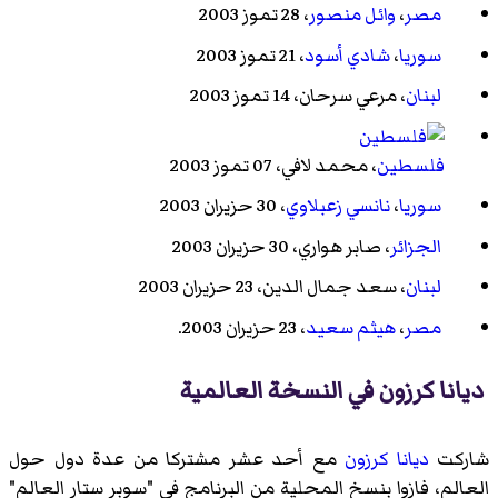
مصر
،
وائل منصور
، 28 تموز 2003
سوريا
،
شادي أسود
، 21 تموز 2003
لبنان
،
مرعي سرحان
، 14 تموز 2003
فلسطين
،
محمد لافي
، 07 تموز 2003
سوريا
،
نانسي زعبلاوي
، 30 حزيران 2003
الجزائر
،
صابر هواري
، 30 حزيران 2003
لبنان
،
سعد جمال الدين
، 23 حزيران 2003
مصر
،
هيثم سعيد
، 23 حزيران 2003.
ديانا كرزون في النسخة العالمية
شاركت
ديانا كرزون
مع أحد عشر مشتركا من عدة دول حول
العالم، فازوا بنسخ المحلية من البرنامج في "سوبر ستار العالم"