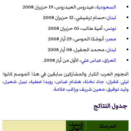
السعودية
،
عيدروس العيدروس
، 19 حزيران 2008
لبنان
،حسام ترشيشي
، 12 حزيران 2008
تونس
،
أمية طالب
، 05 حزيران 2008
مصر
،
أنوشكا الموسى
، 29 أيار 2008
لبنان
،
محمد الجفيل
، 08 أيار 2008
العراق
،
عباس علي
، الأول من أيار 2008.
النجوم العرب الكبار والمشاركين سابقين في هذا الموسم كانوا:
ليلى غفران
،
جاد نخلة
،
هشام عباس
،
رويدا عطية
،
نبيل شعيل
،
وليد توفيق
،
معين شريف
وراغب علامة
.
جدول النتائج
النصف
المرحلة:
النهائي